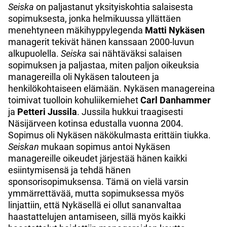
Seiska
on paljastanut yksityiskohtia salaisesta
sopimuksesta, jonka helmikuussa yllättäen
menehtyneen mäkihyppylegenda
Matti Nykäsen
managerit tekivät hänen kanssaan 2000-luvun
alkupuolella.
Seiska
sai nähtäväksi salaisen
sopimuksen ja paljastaa, miten paljon oikeuksia
managereilla oli Nykäsen talouteen ja
henkilökohtaiseen elämään. Nykäsen managereina
toimivat tuolloin kohuliikemiehet
Carl Danhammer
ja
Petteri Jussila
. Jussila hukkui traagisesti
Näsijärveen kotinsa edustalla vuonna 2004.
Sopimus oli Nykäsen näkökulmasta erittäin tiukka.
Seiskan
mukaan sopimus antoi Nykäsen
managereille oikeudet järjestää hänen kaikki
esiintymisensä ja tehdä hänen
sponsorisopimuksensa. Tämä on vielä varsin
ymmärrettävää, mutta sopimuksessa myös
linjattiin, että Nykäsellä ei ollut sananvaltaa
haastattelujen antamiseen, sillä myös kaikki