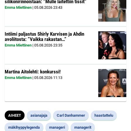
silikonirinnoistaan: ”Mulle laitettiin tissit”
Emma Miettinen
|
05.08.2026
23:43
Intiimi paljastus Shirly Karvisen ja Ahdin
avoliitosta: ”Vaikka rakastan…”
Emma Miettinen
|
05.08.2026
23:35
Martina Aitolehti: konkurssi!
Emma Miettinen
|
05.08.2026
11:13
AIHEET
asianajaja
Carl Danhammer
haastattelu
mäkihyppylegenda
manageri
managerit