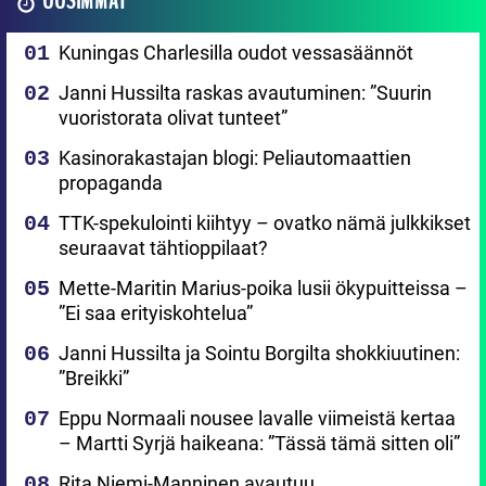
UUSIMMAT
Kuningas Charlesilla oudot vessasäännöt
Janni Hussilta raskas avautuminen: ”Suurin
vuoristorata olivat tunteet”
Kasinorakastajan blogi: Peliautomaattien
propaganda
TTK-spekulointi kiihtyy – ovatko nämä julkkikset
seuraavat tähtioppilaat?
Mette-Maritin Marius-poika lusii ökypuitteissa –
”Ei saa erityiskohtelua”
Janni Hussilta ja Sointu Borgilta shokkiuutinen:
”Breikki”
Eppu Normaali nousee lavalle viimeistä kertaa
– Martti Syrjä haikeana: ”Tässä tämä sitten oli”
Rita Niemi-Manninen avautuu