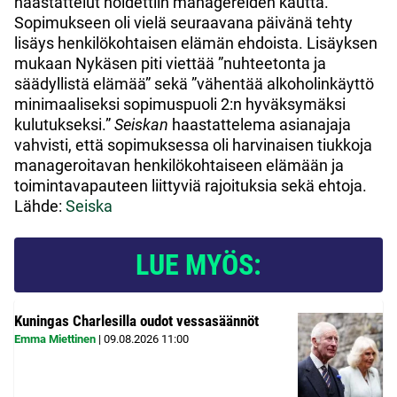
haastattelut hoidettiin managereiden kautta.
Sopimukseen oli vielä seuraavana päivänä tehty
lisäys henkilökohtaisen elämän ehdoista. Lisäyksen
mukaan Nykäsen piti viettää ”nuhteetonta ja
säädyllistä elämää” sekä ”vähentää alkoholinkäyttö
minimaaliseksi sopimuspuoli 2:n hyväksymäksi
kulutukseksi.”
Seiskan
haastattelema asianajaja
vahvisti, että sopimuksessa oli harvinaisen tiukkoja
manageroitavan henkilökohtaiseen elämään ja
toimintavapauteen liittyviä rajoituksia sekä ehtoja.
Lähde:
Seiska
LUE MYÖS:
Kuningas Charlesilla oudot vessasäännöt
Emma Miettinen
|
09.08.2026
11:00