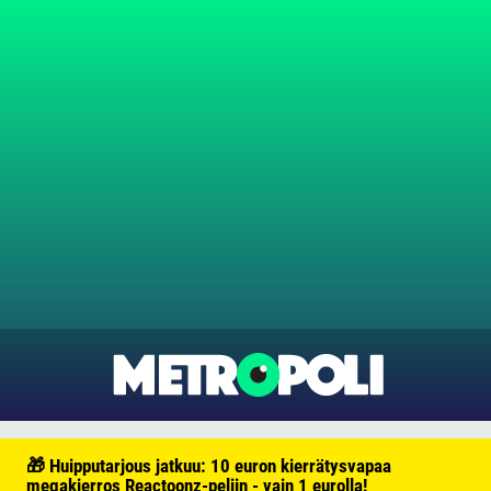
🎁 Huipputarjous jatkuu: 10 euron kierrätysvapaa
megakierros Reactoonz-peliin - vain 1 eurolla!