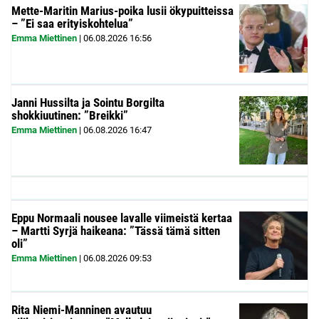
Mette-Maritin Marius-poika lusii ökypuitteissa
– ”Ei saa erityiskohtelua”
Emma Miettinen
|
06.08.2026
16:56
Janni Hussilta ja Sointu Borgilta
shokkiuutinen: ”Breikki”
Emma Miettinen
|
06.08.2026
16:47
Eppu Normaali nousee lavalle viimeistä kertaa
– Martti Syrjä haikeana: ”Tässä tämä sitten
oli”
Emma Miettinen
|
06.08.2026
09:53
Rita Niemi-Manninen avautuu