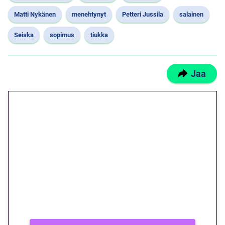
Matti Nykänen
menehtynyt
Petteri Jussila
salainen
Seiska
sopimus
tiukka
Jaa
🎁 Huipputarjous jatkuu: 10
euron kierrätysvapaa
megakierros Reactoonz-
peliin – vain 1 eurolla!
Peli: Reactoonz
Vain uusille asiakkaille!