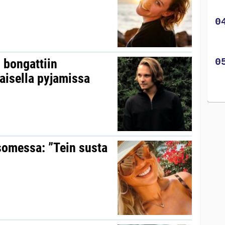
 bongattiin
aisella pyjamissa
somessa: ”Tein susta