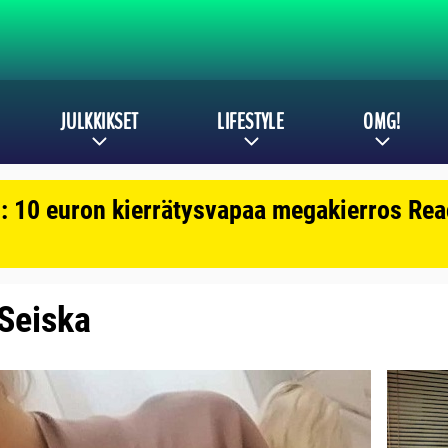
JULKKIKSET
LIFESTYLE
OMG!
: 10 euron kierrätysvapaa megakierros Reac
 Seiska