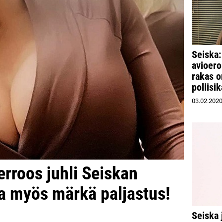
Seiska:
avioero
rakas o
poliisi
03.02.202
rroos juhli Seiskan
a myös märkä paljastus!
Seiska 