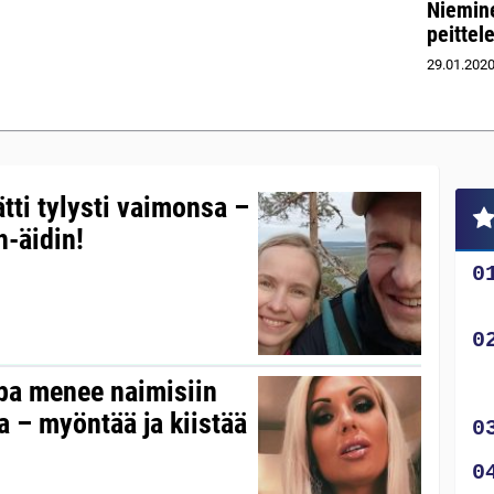
Niemine
peittel
29.01.202
tti tylysti vaimonsa –
h-äidin!
ppa menee naimisiin
 – myöntää ja kiistää