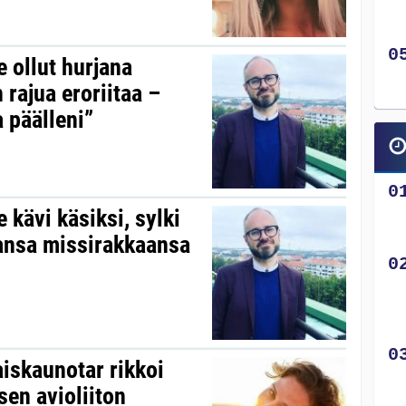
 ollut hurjana
 rajua eroriitaa –
a päälleni”
kävi käsiksi, sylki
vansa missirakkaansa
aiskaunotar rikkoi
sen avioliiton