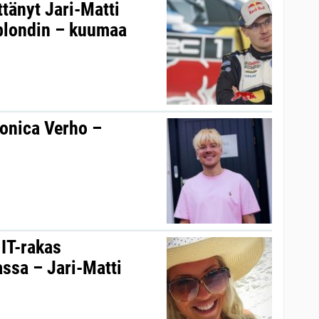
ttänyt Jari-Matti
 blondin – kuumaa
ronica Verho –
 IT-rakas
ssa – Jari-Matti