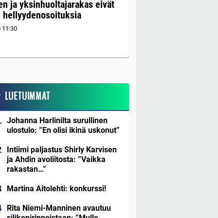
n ja yksinhuoltajarakas eivät
e hellyydenosoituksia
0
11:30
LUETUIMMAT
Johanna Harlinilta surullinen
ulostulo: ”En olisi ikinä uskonut”
Intiimi paljastus Shirly Karvisen
ja Ahdin avoliitosta: ”Vaikka
rakastan…”
Martina Aitolehti: konkurssi!
Rita Niemi-Manninen avautuu
silikonirinnoistaan: ”Mulle