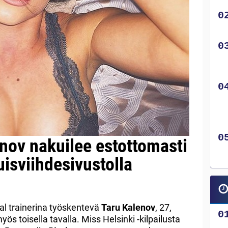
enov nakuilee estottomasti
uisviihdesivustolla
al trainerina työskentevä
Taru Kalenov
, 27,
 toisella tavalla. Miss Helsinki -kilpailusta