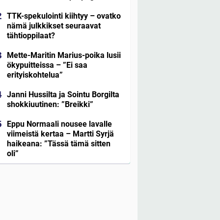
TTK-spekulointi kiihtyy – ovatko
nämä julkkikset seuraavat
tähtioppilaat?
Mette-Maritin Marius-poika lusii
ökypuitteissa – ”Ei saa
erityiskohtelua”
Janni Hussilta ja Sointu Borgilta
shokkiuutinen: ”Breikki”
Eppu Normaali nousee lavalle
viimeistä kertaa – Martti Syrjä
haikeana: ”Tässä tämä sitten
oli”