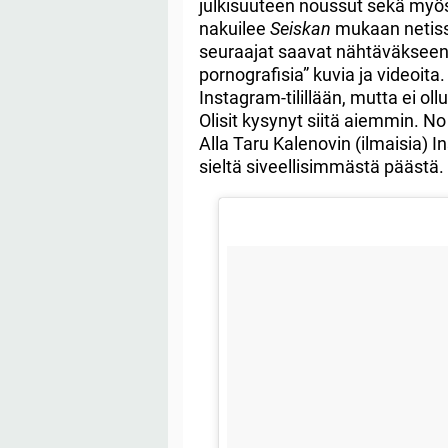
julkisuuteen noussut sekä myö
nakuilee
Seiskan
mukaan netiss
seuraajat saavat nähtäväkseen
pornografisia” kuvia ja videoit
Instagram-tilillään, mutta ei
Olisit kysynyt siitä aiemmin. N
Alla Taru Kalenovin (ilmaisia) I
sieltä siveellisimmästä päästä.