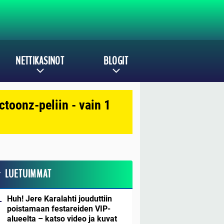
NETTIKASINOT
BLOGIT
toonz-peliin - vain 1
LUETUIMMAT
Huh! Jere Karalahti jouduttiin
poistamaan festareiden VIP-
alueelta – katso video ja kuvat