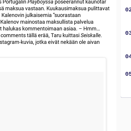
s Portugalin
Playboyssa
poseerannut kaunotar
ä maksua vastaan. Kuukausimaksua pulittavat
 Kalenovin julkaisemia ”suorastaan
a. Kalenov mainostaa maksullista palvelua
 ollut halukas kommentoimaan asiaa. – Hmm…
o comments tällä erää, Taru kuittasi
Seiskalle
.
nstagram-kuvia, jotka eivät nekään ole aivan