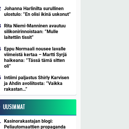
Johanna Harlinilta surullinen
ulostulo: ”En olisi ikinä uskonut”
Rita Niemi-Manninen avautuu
silikonirinnoistaan: ”Mulle
laitettiin tissit”
Eppu Normaali nousee lavalle
viimeistä kertaa – Martti Syrjä
haikeana: ”Tässä tämä sitten
oli”
Intiimi paljastus Shirly Karvisen
ja Ahdin avoliitosta: ”Vaikka
rakastan…”
UUSIMMAT
Kasinorakastajan blogi:
Peliautomaattien propaganda