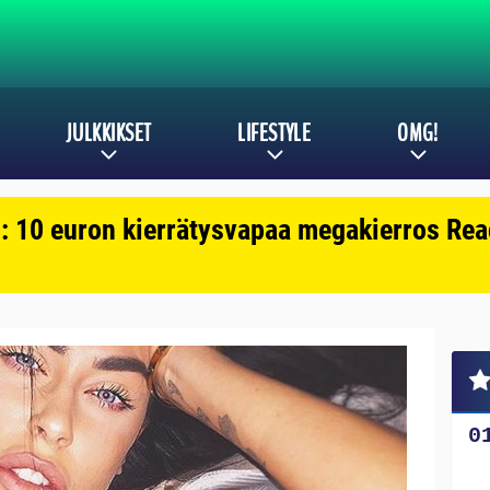
JULKKIKSET
LIFESTYLE
OMG!
: 10 euron kierrätysvapaa megakierros Reac