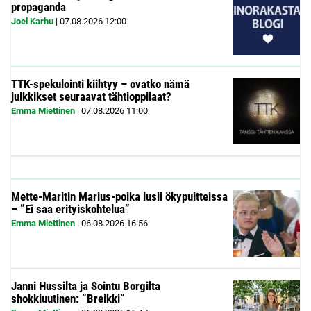
propaganda
Joel Karhu
|
07.08.2026
12:00
TTK-spekulointi kiihtyy – ovatko nämä
julkkikset seuraavat tähtioppilaat?
Emma Miettinen
|
07.08.2026
11:00
Mette-Maritin Marius-poika lusii ökypuitteissa
– ”Ei saa erityiskohtelua”
Emma Miettinen
|
06.08.2026
16:56
Janni Hussilta ja Sointu Borgilta
shokkiuutinen: ”Breikki”