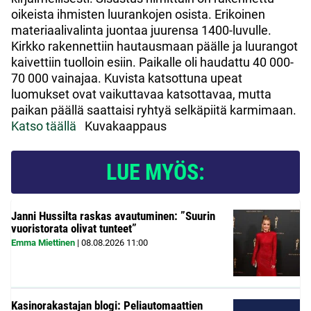
oikeista ihmisten luurankojen osista. Erikoinen
materiaalivalinta juontaa juurensa 1400-luvulle.
Kirkko rakennettiin hautausmaan päälle ja luurangot
kaivettiin tuolloin esiin. Paikalle oli haudattu 40 000-
70 000 vainajaa. Kuvista katsottuna upeat
luomukset ovat vaikuttavaa katsottavaa, mutta
paikan päällä saattaisi ryhtyä selkäpiitä karmimaan.
Katso täällä
Kuvakaappaus
LUE MYÖS:
Janni Hussilta raskas avautuminen: ”Suurin
vuoristorata olivat tunteet”
Emma Miettinen
|
08.08.2026
11:00
Kasinorakastajan blogi: Peliautomaattien