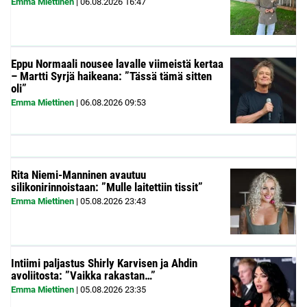
Emma Miettinen
|
06.08.2026
16:47
Eppu Normaali nousee lavalle viimeistä kertaa
– Martti Syrjä haikeana: ”Tässä tämä sitten
oli”
Emma Miettinen
|
06.08.2026
09:53
Rita Niemi-Manninen avautuu
silikonirinnoistaan: ”Mulle laitettiin tissit”
Emma Miettinen
|
05.08.2026
23:43
Intiimi paljastus Shirly Karvisen ja Ahdin
avoliitosta: ”Vaikka rakastan…”
Emma Miettinen
|
05.08.2026
23:35