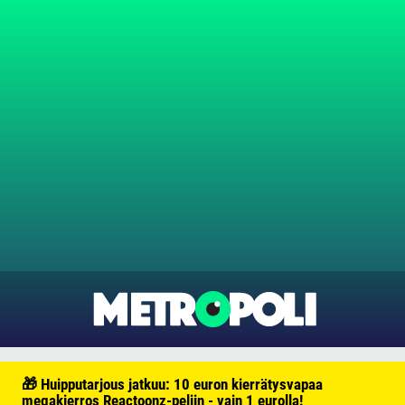
🎁 Huipputarjous jatkuu: 10 euron kierrätysvapaa
megakierros Reactoonz-peliin - vain 1 eurolla!