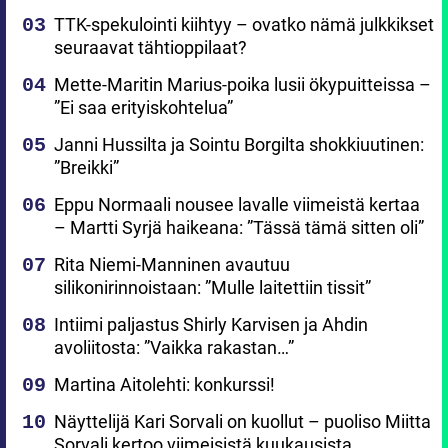
TTK-spekulointi kiihtyy – ovatko nämä julkkikset
seuraavat tähtioppilaat?
Mette-Maritin Marius-poika lusii ökypuitteissa –
”Ei saa erityiskohtelua”
Janni Hussilta ja Sointu Borgilta shokkiuutinen:
”Breikki”
Eppu Normaali nousee lavalle viimeistä kertaa
– Martti Syrjä haikeana: ”Tässä tämä sitten oli”
Rita Niemi-Manninen avautuu
silikonirinnoistaan: ”Mulle laitettiin tissit”
Intiimi paljastus Shirly Karvisen ja Ahdin
avoliitosta: ”Vaikka rakastan…”
Martina Aitolehti: konkurssi!
Näyttelijä Kari Sorvali on kuollut – puoliso Miitta
Sorvali kertoo viimeisistä kuukausista