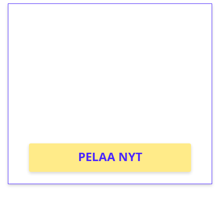
1€ = 10€ arvosta
ilmaiskierroksia ilman
kierrätystä!
Talleta 1€
Saat heti 50 ilmaiskierrosta Tuohi 1000 -
peliin (arvo 0,20€ per kierros)!
Ei kierrätysvaatimusta!
PELAA NYT