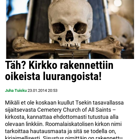
Täh? Kirkko rakennettiin
oikeista luurangoista!
Juha Tuisku
23.01.2014
20:53
Mikäli et ole koskaan kuullut Tsekin tasavallassa
sijaitsevasta Cemetery Church of All Saints –
kirkosta, kannattaa ehdottomasti tutustua alla
olevaan linkkiin. Roomalaiskatolisen kirkon nimi
tarkoittaa hautausmaata ja sitä se todella on,
kirjaimellisesti. Sisustus nimittäin on rakennettu