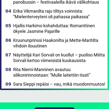
panobussin – festivaaleilla ikävä välikohtaus
Erika Vikmanilta raju tilitys voinnista:
”Mielenterveyteni oli pahassa paikassa”
Hjallis Harkimo kohahduttaa: Romanttinen
ökyele Jasmine Pajarille
Kruununprinssi Haakonilta ja Mette-Maritilta
vihdoin ilouutinen
Näyttelijä Kari Sorvali on kuollut – puoliso Miitta
Sorvali kertoo viimeisistä kuukausista
Rita Niemi-Manninen avautuu
silikonirinnoistaan: ”Mulle laitettiin tissit”
Sara Sieppi repäisi – vau, mikä muodonmuutos!