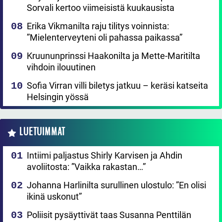
Sorvali kertoo viimeisistä kuukausista
Erika Vikmanilta raju tilitys voinnista:
”Mielenterveyteni oli pahassa paikassa”
Kruununprinssi Haakonilta ja Mette-Maritilta
vihdoin ilouutinen
Sofia Virran villi biletys jatkuu – keräsi katseita
Helsingin yössä
LUETUIMMAT
Intiimi paljastus Shirly Karvisen ja Ahdin
avoliitosta: ”Vaikka rakastan…”
Johanna Harlinilta surullinen ulostulo: ”En olisi
ikinä uskonut”
Poliisit pysäyttivät taas Susanna Penttilän