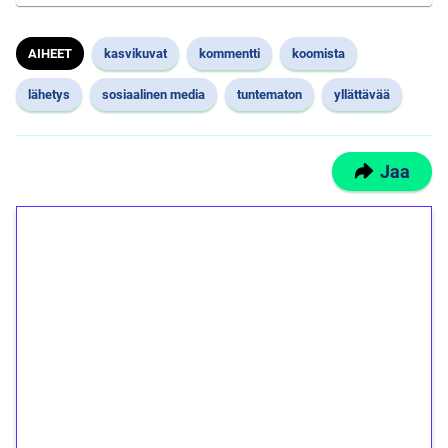
AIHEET
kasvikuvat
kommentti
koomista
lähetys
sosiaalinen media
tuntematon
yllättävää
Jaa
1€ = 10€ arvosta
ilmaiskierroksia ilman
kierrätystä!
Talleta 1€
Saat heti 50 ilmaiskierrosta Tuohi 1000 -
peliin (arvo 0,20€ per kierros)!