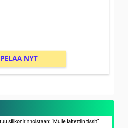
osta Tuohi 1000 -peliin (arvo 0,20€ per
PELAA NYT
silikonirinnoistaan: ”Mulle laitettiin tissit”