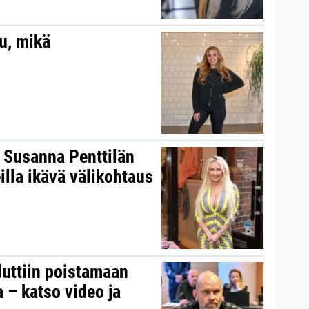
au, mikä
s Susanna Penttilän
illa ikävä välikohtaus
duttiin poistamaan
 – katso video ja