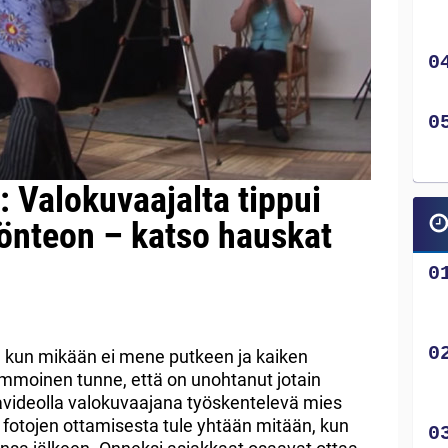
 Valokuvaajalta tippui
önteon – katso hauskat
iä, kun mikään ei mene putkeen ja kaiken
emmoinen tunne, että on unohtanut jotain
ravideolla valokuvaajana työskentelevä mies
n fotojen ottamisesta tule yhtään mitään, kun