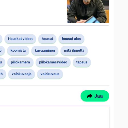
Hauskat videot
housut
housut alas
o
koomista
kuvaaminen
mitä ihmettä
u
piilokamera
piilokameravideo
tapaus
yö
valokuvaaja
valokuvaus
Jaa
ilmaiskierroksia ilman