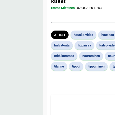
kuvat
Emma Miettinen
|
02.08.2026
18:53
AIHEET
hauska video
hauskaa
hulvatonta
hupaisaa
katso vide
mitä kummaa
nauraminen
naur
tilanne
tippui
tippuminen
t
1€ = 10€ arvosta 
kierrätystä!