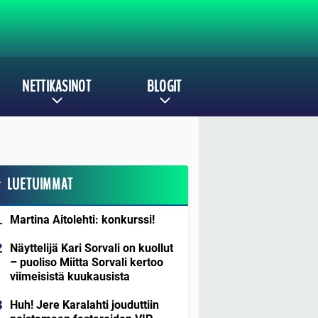
NETTIKASINOT
BLOGIT
LUETUIMMAT
Martina Aitolehti: konkurssi!
Näyttelijä Kari Sorvali on kuollut
– puoliso Miitta Sorvali kertoo
viimeisistä kuukausista
Huh! Jere Karalahti jouduttiin