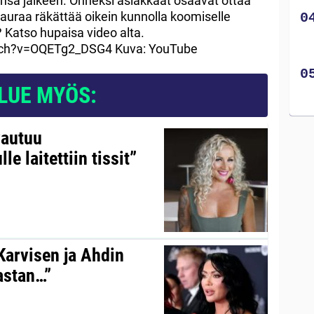
ensa jälkeen. Onneksi asiakkaat osaavat ottaa
nauraa räkättää oikein kunnolla koomiselle
t? Katso hupaisa video alta.
tch?v=OQETg2_DSG4 Kuva: YouTube
LUE MYÖS:
vautuu
le laitettiin tissit”
 Karvisen ja Ahdin
kastan…”