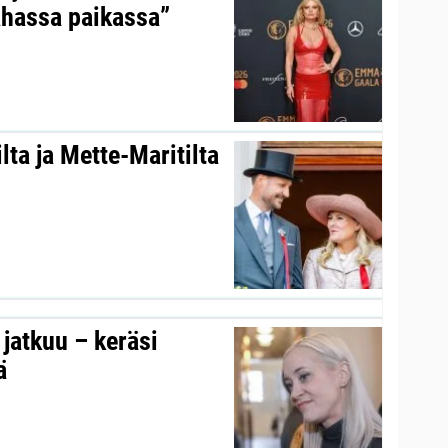
ahassa paikassa”
ta ja Mette-Maritilta
s jatkuu – keräsi
ä