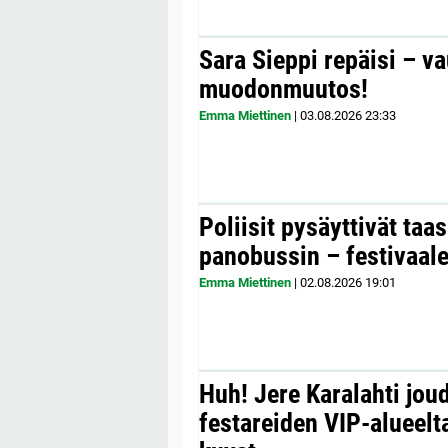
Sara Sieppi repäisi – v
muodonmuutos!
Emma Miettinen
|
03.08.2026
23:33
Poliisit pysäyttivät taa
panobussin – festivaale
Emma Miettinen
|
02.08.2026
19:01
Huh! Jere Karalahti jou
festareiden VIP-alueelta