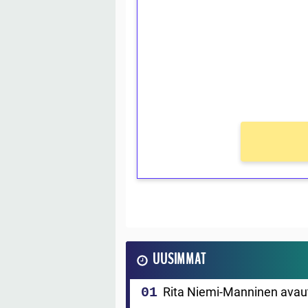
Talleta 1€
Saat heti 50 ilmaiskierr
kierros)!
Ei kierrätysvaatimusta!
UUSIMMAT
Rita Niemi-Manninen avautuu 