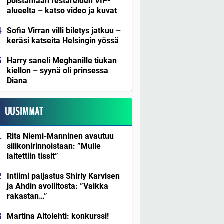
poistamaan festareiden VIP-
alueelta – katso video ja kuvat
Sofia Virran villi biletys jatkuu –
keräsi katseita Helsingin yössä
Harry saneli Meghanille tiukan
kiellon – syynä oli prinsessa
Diana
UUSIMMAT
Rita Niemi-Manninen avautuu
silikonirinnoistaan: ”Mulle
laitettiin tissit”
Intiimi paljastus Shirly Karvisen
ja Ahdin avoliitosta: ”Vaikka
rakastan…”
Martina Aitolehti: konkurssi!