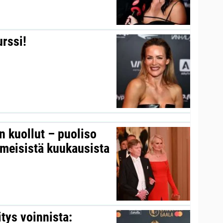
urssi!
on kuollut – puoliso
iimeisistä kuukausista
itys voinnista: