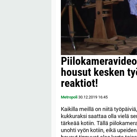
Piilokameravideo:
housut kesken ty
reaktiot!
Metropoli
30.12.2019
16:45
Kaikilla meillä on niitä työpäiv
kukkuraksi saattaa olla vielä s
tärkeää kotiin. Tällä piilokame
unohti vyön kotiin, eikä upeide