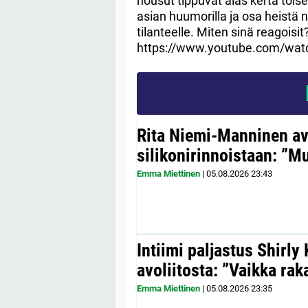
housut tippuvat alas kerta tois
asian huumorilla ja osa heistä 
tilanteelle. Miten sinä reagoisi
https://www.youtube.com/wa
Rita Niemi-Manninen a
silikonirinnoistaan: ”Mul
Emma Miettinen
|
05.08.2026
23:43
Intiimi paljastus Shirly
avoliitosta: ”Vaikka ra
Emma Miettinen
|
05.08.2026
23:35