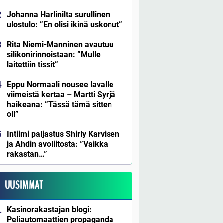
Johanna Harlinilta surullinen
ulostulo: ”En olisi ikinä uskonut”
Rita Niemi-Manninen avautuu
silikonirinnoistaan: ”Mulle
laitettiin tissit”
Eppu Normaali nousee lavalle
viimeistä kertaa – Martti Syrjä
haikeana: ”Tässä tämä sitten
oli”
Intiimi paljastus Shirly Karvisen
ja Ahdin avoliitosta: ”Vaikka
rakastan…”
UUSIMMAT
Kasinorakastajan blogi:
Peliautomaattien propaganda