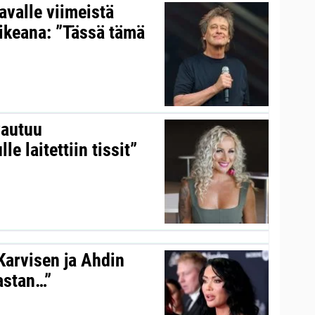
valle viimeistä
aikeana: ”Tässä tämä
vautuu
le laitettiin tissit”
 Karvisen ja Ahdin
kastan…”