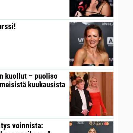
urssi!
on kuollut – puoliso
iimeisistä kuukausista
itys voinnista: