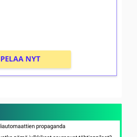
osta Tuohi 1000 -peliin (arvo 0,20€ per
PELAA NYT
eliautomaattien propaganda