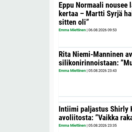
Eppu Normaali nousee la
kertaa – Martti Syrjä h
sitten oli”
Emma Miettinen
|
06.08.2026
09:53
Rita Niemi-Manninen a
silikonirinnoistaan: ”Mul
Emma Miettinen
|
05.08.2026
23:43
Intiimi paljastus Shirly
avoliitosta: ”Vaikka ra
Emma Miettinen
|
05.08.2026
23:35