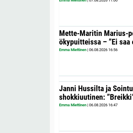
Emma Miettinen
|
07.08.2026
11:00
Mette-Maritin Marius-po
ökypuitteissa – ”Ei saa 
Emma Miettinen
|
06.08.2026
16:56
Janni Hussilta ja Sointu
shokkiuutinen: ”Breikki
Emma Miettinen
|
06.08.2026
16:47