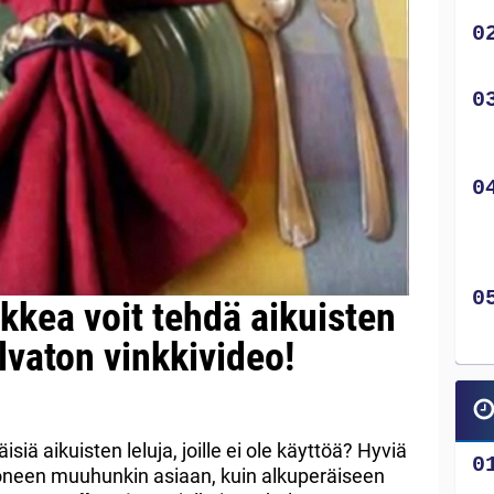
ikkea voit tehdä aikuisten
ulvaton vinkkivideo!
siä aikuisten leluja, joille ei ole käyttöä? Hyviä
ä moneen muuhunkin asiaan, kuin alkuperäiseen