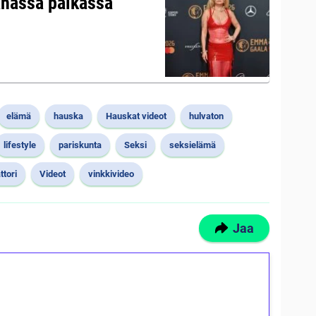
ahassa paikassa”
elämä
hauska
Hauskat videot
hulvaton
lifestyle
pariskunta
Seksi
seksielämä
ttori
Videot
vinkkivideo
Jaa
ilmaiskierroksia ilman