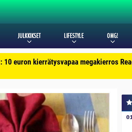
JULKKIKSET
LIFESTYLE
OMG!
: 10 euron kierrätysvapaa megakierros Reac