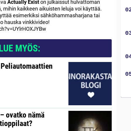
ava
Actually Exist
on julkaissut hulvattoman
 mihin kaikkeen aikuisten leluja voi käyttää.
 käyttää esimerkiksi sähköhammasharjana tai
so hauska vinkkivideo!
tch?v=UYlrHOXJYBw
LUE MYÖS:
 Peliautomaattien
y – ovatko nämä
tioppilaat?