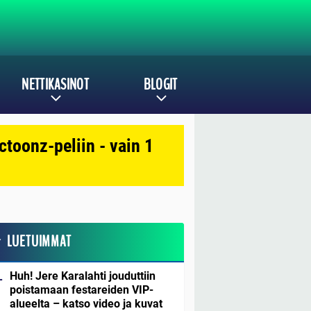
NETTIKASINOT
BLOGIT
toonz-peliin - vain 1
LUETUIMMAT
Huh! Jere Karalahti jouduttiin
poistamaan festareiden VIP-
alueelta – katso video ja kuvat