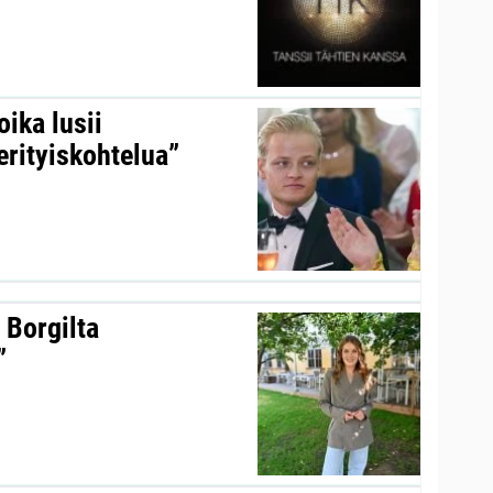
ika lusii
erityiskohtelua”
 Borgilta
”