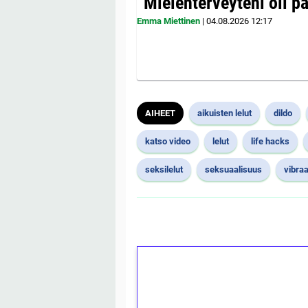
”Mielenterveyteni oli p
Emma Miettinen
|
04.08.2026
12:17
AIHEET
aikuisten lelut
dildo
katso video
lelut
life hacks
seksilelut
seksuaalisuus
vibraa
1€ = 10€ arvosta 
kierrätystä!