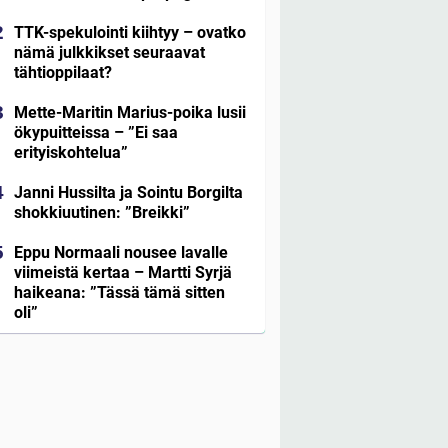
TTK-spekulointi kiihtyy – ovatko
nämä julkkikset seuraavat
tähtioppilaat?
Mette-Maritin Marius-poika lusii
ökypuitteissa – ”Ei saa
erityiskohtelua”
Janni Hussilta ja Sointu Borgilta
shokkiuutinen: ”Breikki”
Eppu Normaali nousee lavalle
viimeistä kertaa – Martti Syrjä
haikeana: ”Tässä tämä sitten
oli”