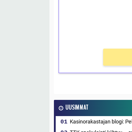
Talleta 1€
Saat heti 50 ilmaiskierr
kierros)!
Ei kierrätysvaatimusta!
UUSIMMAT
Kasinorakastajan blogi: P