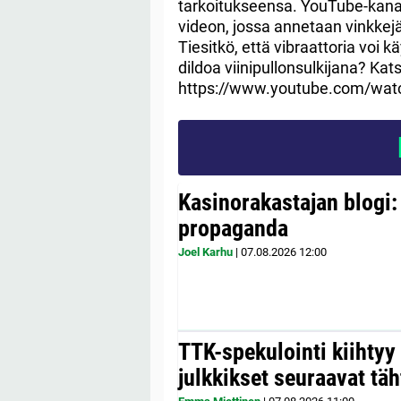
tarkoitukseensa. YouTube-kan
videon, jossa annetaan vinkkejä,
Tiesitkö, että vibraattoria voi
dildoa viinipullonsulkijana? Kat
https://www.youtube.com/wa
Kasinorakastajan blogi:
propaganda
Joel Karhu
|
07.08.2026
12:00
TTK-spekulointi kiihty
julkkikset seuraavat täh