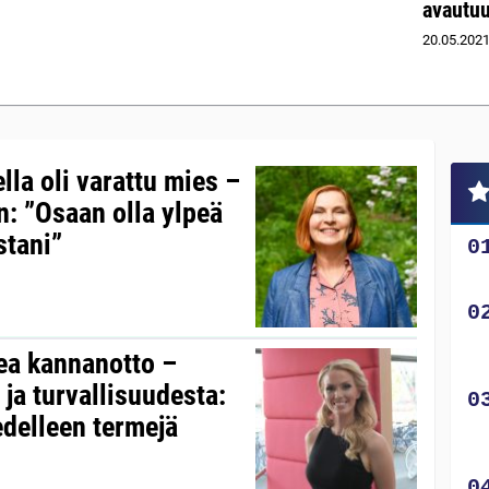
avautuu
20.05.202
lla oli varattu mies –
: ”Osaan olla ylpeä
stani”
ea kannanotto –
ja turvallisuudesta:
edelleen termejä