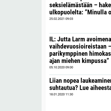
seksielämästään – hake
ulkopuolelta: ”Minulla o
25.02.2021
09:03
IL: Jutta Larm avoimen
vaihdevuosioireistaan –
parikymppinen himokas 
ajan miehen kimpussa”
05.10.2020
09:00
Liian nopea laukeaminen
suhtautua? Lue aiheesta
18.01.2020
11:30