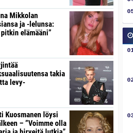
Ina Mikkolan
iansa ja -lelunsa:
a pitkin elämääni”
jintää
suaalisuutensa takia
tta levy-
sti Kuosmanen löysi
älkeen – ”Voimme olla
ia ja hirveitä lutkia”