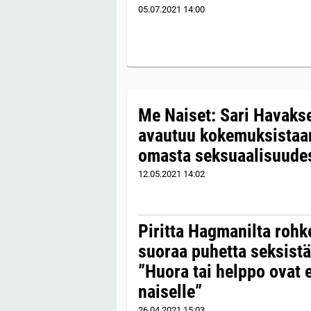
05.07.2021
14:00
Me Naiset: Sari Havakse
avautuu kokemuksistaan
omasta seksuaalisuude
12.05.2021
14:02
Piritta Hagmanilta rohk
suoraa puhetta seksistä 
”Huora tai helppo ovat 
naiselle”
26.04.2021
15:03