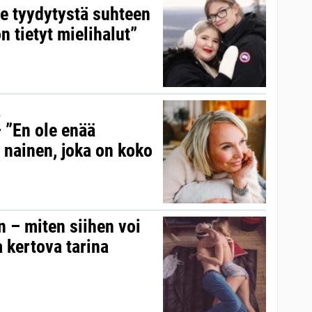
e tyydytystä suhteen
n tietyt mielihalut”
a
 ”En ole enää
nainen, joka on koko
 – miten siihen voi
 kertova tarina