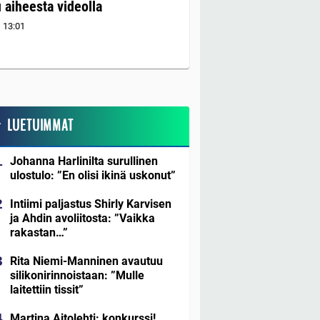
 aiheesta videolla
1
13:01
LUETUIMMAT
Johanna Harlinilta surullinen
ulostulo: ”En olisi ikinä uskonut”
Intiimi paljastus Shirly Karvisen
ja Ahdin avoliitosta: ”Vaikka
rakastan…”
Rita Niemi-Manninen avautuu
silikonirinnoistaan: ”Mulle
laitettiin tissit”
Martina Aitolehti: konkurssi!