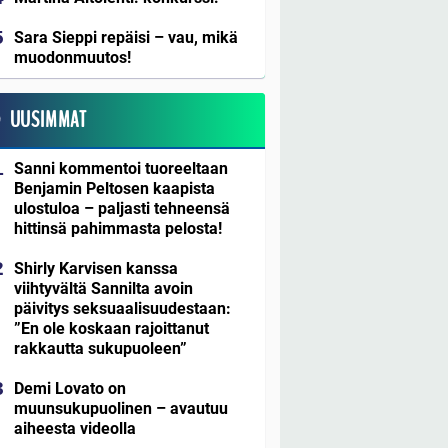
Sara Sieppi repäisi – vau, mikä
muodonmuutos!
UUSIMMAT
Sanni kommentoi tuoreeltaan
Benjamin Peltosen kaapista
ulostuloa – paljasti tehneensä
hittinsä pahimmasta pelosta!
Shirly Karvisen kanssa
viihtyvältä Sannilta avoin
päivitys seksuaalisuudestaan:
”En ole koskaan rajoittanut
rakkautta sukupuoleen”
Demi Lovato on
muunsukupuolinen – avautuu
aiheesta videolla