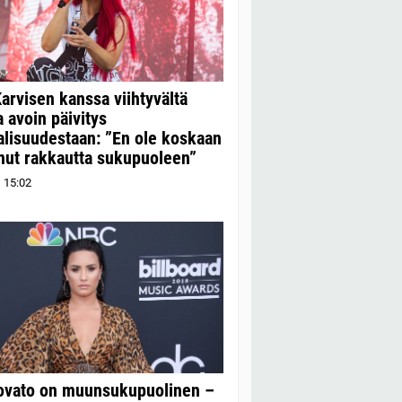
Karvisen kanssa viihtyvältä
a avoin päivitys
lisuudestaan: ”En ole koskaan
anut rakkautta sukupuoleen”
1
15:02
ovato on muunsukupuolinen –