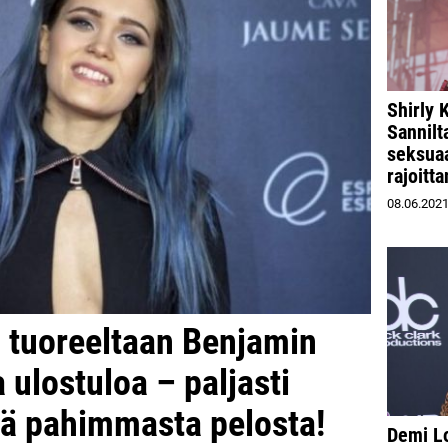
Shirly 
Sannilt
seksuaa
rajoitt
08.06.202
 tuoreeltaan Benjamin
 ulostuloa – paljasti
sä pahimmasta pelosta!
Demi L