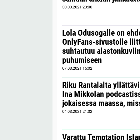
30.03.2021
23:00
Lola Odusogalle on ehdo
OnlyFans-sivustolle lii
suhtautuu alastonkuviin
puhumiseen
07.03.2021
15:02
Riku Rantalalta yllättäv
Ina Mikkolan podcastis
jokaisessa maassa, mis
04.03.2021
21:02
Varattu Temptation Isl