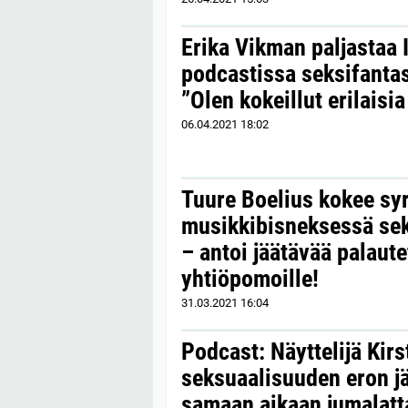
Erika Vikman paljastaa 
podcastissa seksifantas
”Olen kokeillut erilaisi
06.04.2021
18:02
Tuure Boelius kokee syr
musikkibisneksessä sek
– antoi jäätävää palaute
yhtiöpomoille!
31.03.2021
16:04
Podcast: Näyttelijä Kir
seksuaalisuuden eron j
samaan aikaan jumalattar