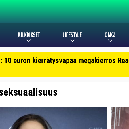
JULKKIKSET
LIFESTYLE
OMG!
: 10 euron kierrätysvapaa megakierros Reac
: seksuaalisuus