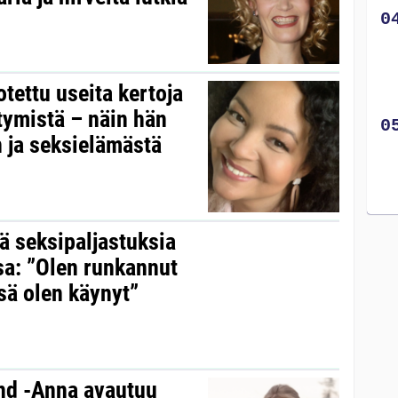
tettu useita kertoja
ttymistä – näin hän
 ja seksielämästä
iä seksipaljastuksia
sa: ”Olen runkannut
sä olen käynyt”
and -Anna avautuu