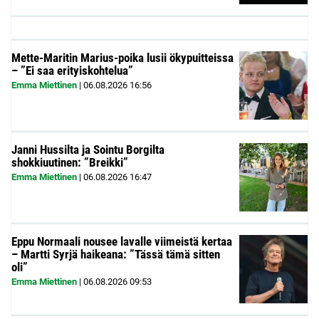
Mette-Maritin Marius-poika lusii ökypuitteissa
– ”Ei saa erityiskohtelua”
Emma Miettinen
|
06.08.2026
16:56
Janni Hussilta ja Sointu Borgilta
shokkiuutinen: ”Breikki”
Emma Miettinen
|
06.08.2026
16:47
Eppu Normaali nousee lavalle viimeistä kertaa
– Martti Syrjä haikeana: ”Tässä tämä sitten
oli”
Emma Miettinen
|
06.08.2026
09:53