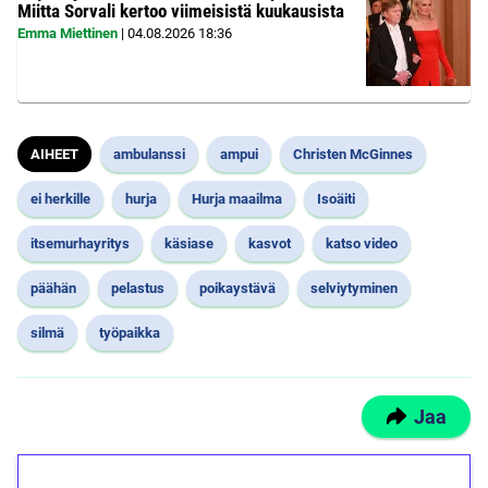
Miitta Sorvali kertoo viimeisistä kuukausista
Emma Miettinen
|
04.08.2026
18:36
AIHEET
ambulanssi
ampui
Christen McGinnes
ei herkille
hurja
Hurja maailma
Isoäiti
itsemurhayritys
käsiase
kasvot
katso video
päähän
pelastus
poikaystävä
selviytyminen
silmä
työpaikka
Jaa