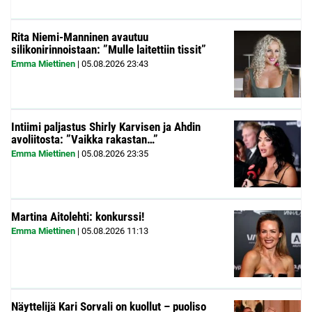
Rita Niemi-Manninen avautuu
silikonirinnoistaan: ”Mulle laitettiin tissit”
Emma Miettinen
|
05.08.2026
23:43
Intiimi paljastus Shirly Karvisen ja Ahdin
avoliitosta: ”Vaikka rakastan…”
Emma Miettinen
|
05.08.2026
23:35
Martina Aitolehti: konkurssi!
Emma Miettinen
|
05.08.2026
11:13
Näyttelijä Kari Sorvali on kuollut – puoliso