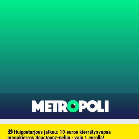
🎁 Huipputarjous jatkuu: 10 euron kierrätysvapaa
megakierros Reactoonz-peliin - vain 1 eurolla!