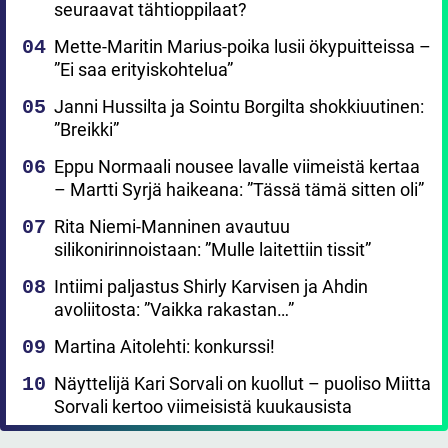
seuraavat tähtioppilaat?
Mette-Maritin Marius-poika lusii ökypuitteissa –
”Ei saa erityiskohtelua”
Janni Hussilta ja Sointu Borgilta shokkiuutinen:
”Breikki”
Eppu Normaali nousee lavalle viimeistä kertaa
– Martti Syrjä haikeana: ”Tässä tämä sitten oli”
Rita Niemi-Manninen avautuu
silikonirinnoistaan: ”Mulle laitettiin tissit”
Intiimi paljastus Shirly Karvisen ja Ahdin
avoliitosta: ”Vaikka rakastan…”
Martina Aitolehti: konkurssi!
Näyttelijä Kari Sorvali on kuollut – puoliso Miitta
Sorvali kertoo viimeisistä kuukausista