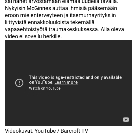
sai hänet arvostamaan elämää uudella tavalla.
Nykyisin McGinnes auttaa ihmisiä pääsemään
eroon mielenterveyteen ja itsemurhayrityksiin
liittyvistä ennakkoluuloista tekemällä
vapaaehtoistyötä traumakeskuksessa. Alla oleva
video ei sovellu herkille.
Videokuvat: YouTube / Barcroft TV