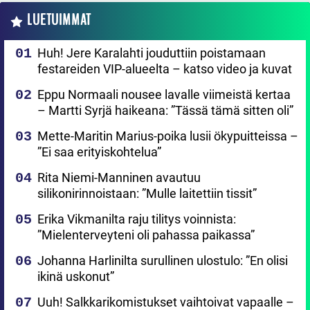
LUETUIMMAT
Huh! Jere Karalahti jouduttiin poistamaan
festareiden VIP-alueelta – katso video ja kuvat
Eppu Normaali nousee lavalle viimeistä kertaa
– Martti Syrjä haikeana: ”Tässä tämä sitten oli”
Mette-Maritin Marius-poika lusii ökypuitteissa –
”Ei saa erityiskohtelua”
Rita Niemi-Manninen avautuu
silikonirinnoistaan: ”Mulle laitettiin tissit”
Erika Vikmanilta raju tilitys voinnista:
”Mielenterveyteni oli pahassa paikassa”
Johanna Harlinilta surullinen ulostulo: ”En olisi
ikinä uskonut”
Uuh! Salkkarikomistukset vaihtoivat vapaalle –