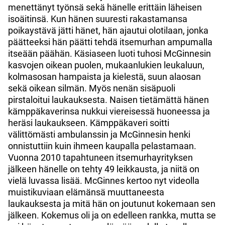
menettänyt työnsä sekä hänelle erittäin läheisen
isoäitinsä. Kun hänen suuresti rakastamansa
poikaystävä jätti hänet, hän ajautui olotilaan, jonka
päätteeksi hän päätti tehdä itsemurhan ampumalla
itseään päähän. Käsiaseen luoti tuhosi McGinnesin
kasvojen oikean puolen, mukaanlukien leukaluun,
kolmasosan hampaista ja kielestä, suun alaosan
sekä oikean silmän. Myös nenän sisäpuoli
pirstaloitui laukauksesta. Naisen tietämättä hänen
kämppäkaverinsa nukkui viereisessä huoneessa ja
heräsi laukaukseen. Kämppäkaveri soitti
välittömästi ambulanssin ja McGinnesin henki
onnistuttiin kuin ihmeen kaupalla pelastamaan.
Vuonna 2010 tapahtuneen itsemurhayrityksen
jälkeen hänelle on tehty 49 leikkausta, ja niitä on
vielä luvassa lisää. McGinnes kertoo nyt videolla
muistikuviaan elämänsä muuttaneesta
laukauksesta ja mitä hän on joutunut kokemaan sen
jälkeen. Kokemus oli ja on edelleen rankka, mutta se