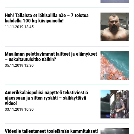
Huh! Tällaista et lähisalilla näe – 7 toistoa
kahdella 100 kg käsipainolla!
11.11.2019
13:45
Maailman pelottavimmat laitteet ja elämykset
– uskaltautuisitko näihin?
05.11.2019
12:30
Amerikkalaispoliisi näpytteli tekstiviestiä
ajaessaan ja sitten rysähti – säikäyttävä
video!
03.11.2019
10:30
Videolle tallentuneet tosielämän kummitukset!