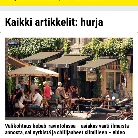
Kaikki artikkelit: hurja
Välikohtaus kebab-ravintolassa – asiakas vaati ilmaista
annosta, sai nyrkistä ja chilijauheet silmilleen – video