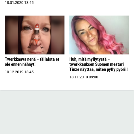
18.01.2020
13:45
Twerkkaava nenä – tällaista et
Huh, mitä myllytystä –
ole ennen nähnyt!
twerkkauksen Suomen mestari
Tinze näyttää, miten pylly pyörii!
10.12.2019
13:45
18.11.2019
09:00