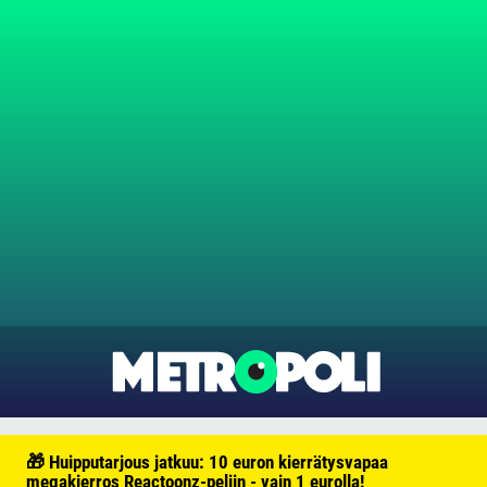
🎁 Huipputarjous jatkuu: 10 euron kierrätysvapaa
megakierros Reactoonz-peliin - vain 1 eurolla!