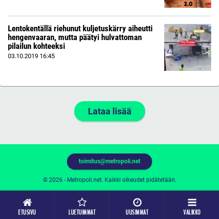
Lentokentällä riehunut kuljetuskärry aiheutti
hengenvaaran, mutta päätyi hulvattoman
pilailun kohteeksi
03.10.2019
16:45
Lataa lisää
toimitus@metropoli.net
© 2026 - Metropoli.net. Kaikki oikeudet pidätetään.
ETUSIVU
LUETUIMMAT
UUSIMMAT
VALIKKO