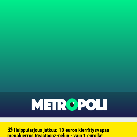
🎁 Huipputarjous jatkuu: 10 euron kierrätysvapaa
megakierros Reactoonz-peliin - vain 1 eurolla!