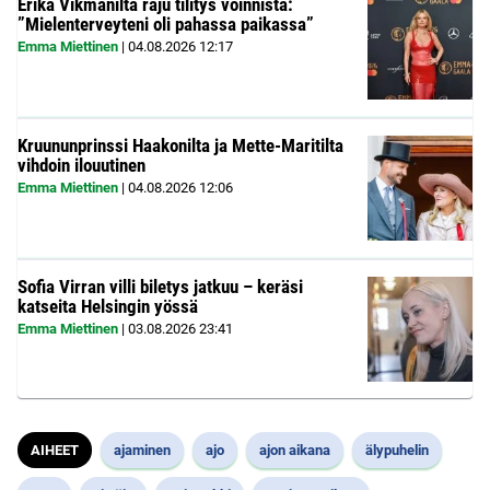
Erika Vikmanilta raju tilitys voinnista:
”Mielenterveyteni oli pahassa paikassa”
Emma Miettinen
|
04.08.2026
12:17
Kruununprinssi Haakonilta ja Mette-Maritilta
vihdoin ilouutinen
Emma Miettinen
|
04.08.2026
12:06
Sofia Virran villi biletys jatkuu – keräsi
katseita Helsingin yössä
Emma Miettinen
|
03.08.2026
23:41
AIHEET
ajaminen
ajo
ajon aikana
älypuhelin