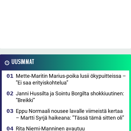
UUSIMMAT
Mette-Maritin Marius-poika lusii ökypuitteissa –
”Ei saa erityiskohtelua”
Janni Hussilta ja Sointu Borgilta shokkiuutinen:
”Breikki”
Eppu Normaali nousee lavalle viimeistä kertaa
– Martti Syrjä haikeana: ”Tässä tämä sitten oli”
Rita Niemi-Manninen avautuu