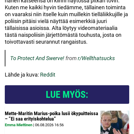
hänen katseensa on kiinni näytössä pitkän tovin.
Kuten me kaikki hyvin tiedämme, tällainen toiminta
on vaaraksi niin itselle kuin muillekin tielläliikkujille ja
poliisin pitäisi vielä näyttää esimerkkiä juuri
tällaisissa asioissa. Alta löytyy videomateriaalia
tästä naispoliisin järjettömästä touhusta, josta on
toivottavasti seurannut rangaistus.
To Protect And Swerve!
from
r/Wellthatsucks
Lähde ja kuva:
Reddit
LUE MYÖS:
Mette-Maritin Marius-poika lusii ökypuitteissa
– ”Ei saa erityiskohtelua”
Emma Miettinen
|
06.08.2026
16:56