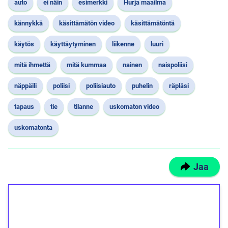
auto
ei näin
esimerkki
Hurja maailma
kännykkä
käsittämätön video
käsittämätöntä
käytös
käyttäytyminen
liikenne
luuri
mitä ihmettä
mitä kummaa
nainen
naispoliisi
näppäili
poliisi
poliisiauto
puhelin
räpläsi
tapaus
tie
tilanne
uskomaton video
uskomatonta
Jaa
1€ = 10€ arvosta
ilmaiskierroksia ilman