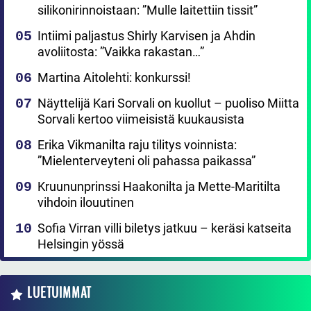
silikonirinnoistaan: ”Mulle laitettiin tissit”
Intiimi paljastus Shirly Karvisen ja Ahdin
avoliitosta: ”Vaikka rakastan…”
Martina Aitolehti: konkurssi!
Näyttelijä Kari Sorvali on kuollut – puoliso Miitta
Sorvali kertoo viimeisistä kuukausista
Erika Vikmanilta raju tilitys voinnista:
”Mielenterveyteni oli pahassa paikassa”
Kruununprinssi Haakonilta ja Mette-Maritilta
vihdoin ilouutinen
Sofia Virran villi biletys jatkuu – keräsi katseita
Helsingin yössä
LUETUIMMAT