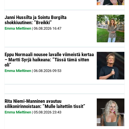
Janni Hussilta ja Sointu Borgilta
shokkiuutinen: ”Breikki”
Emma Miettinen
|
06.08.2026
16:47
Eppu Normaali nousee lavalle viimeistä kertaa
– Martti Syrjä haikeana: ”Tässä tämä sitten
oli”
Emma Miettinen
|
06.08.2026
09:53
Rita Niemi-Manninen avautuu
silikonirinnoistaan: ”Mulle laitettiin tissit”
Emma Miettinen
|
05.08.2026
23:43