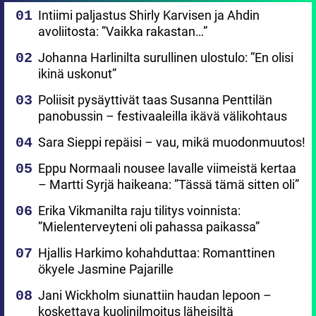
Intiimi paljastus Shirly Karvisen ja Ahdin
avoliitosta: ”Vaikka rakastan…”
Johanna Harlinilta surullinen ulostulo: ”En olisi
ikinä uskonut”
Poliisit pysäyttivät taas Susanna Penttilän
panobussin – festivaaleilla ikävä välikohtaus
Sara Sieppi repäisi – vau, mikä muodonmuutos!
Eppu Normaali nousee lavalle viimeistä kertaa
– Martti Syrjä haikeana: ”Tässä tämä sitten oli”
Erika Vikmanilta raju tilitys voinnista:
”Mielenterveyteni oli pahassa paikassa”
Hjallis Harkimo kohahduttaa: Romanttinen
ökyele Jasmine Pajarille
Jani Wickholm siunattiin haudan lepoon –
koskettava kuolinilmoitus läheisiltä