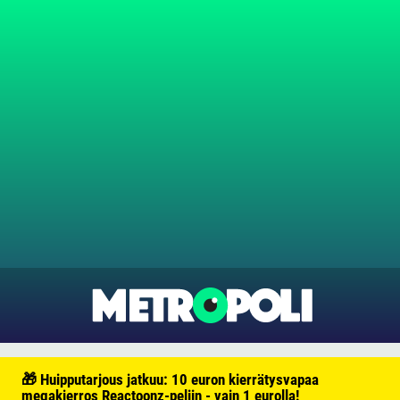
🎁 Huipputarjous jatkuu: 10 euron kierrätysvapaa
megakierros Reactoonz-peliin - vain 1 eurolla!