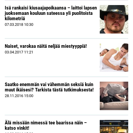
Isä rankaisi kiusaajapoikaansa – laittoi lapsen
juoksemaan kouluun sateessa yli puolitoista
kilometriä
07.03.2018
10:30
Naiset, varokaa näitä neljää miestyyppiä!
03.04.2017
11:21
Saatko enemmän vai vähemmän seksiä kuin
muut ikäisesi? Tarkista tästä tutkimuksesta!
28.11.2016
15:00
Älä missään nimessä tee baarissa näin –
katso vinkit!