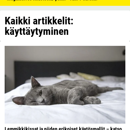
Kaikki artikkelit:
käyttäytyminen
Lemmikkikissat ja niiden erikoiset käytösmallit – katso