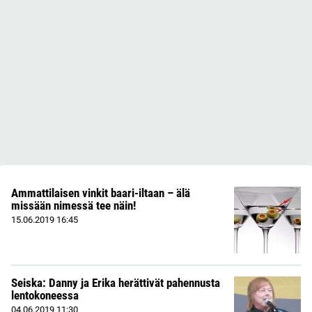
Ammattilaisen vinkit baari-iltaan – älä
missään nimessä tee näin!
15.06.2019
16:45
Seiska: Danny ja Erika herättivät pahennusta
lentokoneessa
04.06.2019
11:30