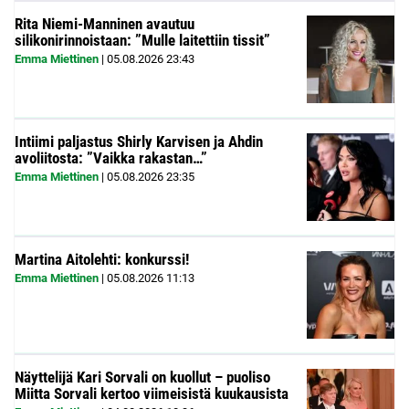
Rita Niemi-Manninen avautuu
silikonirinnoistaan: ”Mulle laitettiin tissit”
Emma Miettinen
|
05.08.2026
23:43
Intiimi paljastus Shirly Karvisen ja Ahdin
avoliitosta: ”Vaikka rakastan…”
Emma Miettinen
|
05.08.2026
23:35
Martina Aitolehti: konkurssi!
Emma Miettinen
|
05.08.2026
11:13
Näyttelijä Kari Sorvali on kuollut – puoliso
Miitta Sorvali kertoo viimeisistä kuukausista