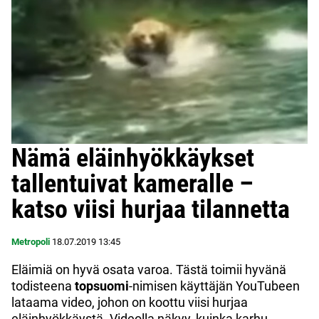
Nämä eläinhyökkäykset
tallentuivat kameralle –
katso viisi hurjaa tilannetta
Metropoli
18.07.2019
13:45
Eläimiä on hyvä osata varoa. Tästä toimii hyvänä
todisteena
topsuomi
-nimisen käyttäjän YouTubeen
lataama video, johon on koottu viisi hurjaa
eläinhyökkäystä. Videolla näkyy, kuinka karhu