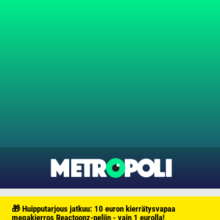
🎁 Huipputarjous jatkuu: 10 euron kierrätysvapaa
megakierros Reactoonz-peliin - vain 1 eurolla!