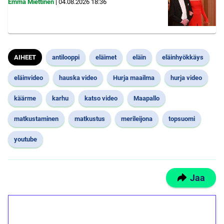
Emma Miettinen
|
04.08.2026
18:36
AIHEET
antilooppi
eläimet
eläin
eläinhyökkäys
eläinvideo
hauska video
Hurja maailma
hurja video
käärme
karhu
katso video
Maapallo
matkustaminen
matkustus
merileijona
topsuomi
youtube
Jaa
1€ = 10€ arvosta