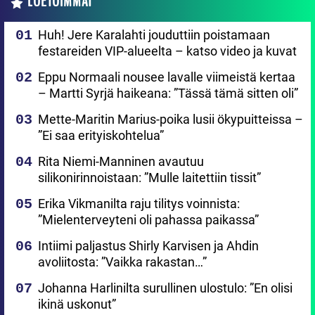
LUETUIMMAT
Huh! Jere Karalahti jouduttiin poistamaan
festareiden VIP-alueelta – katso video ja kuvat
Eppu Normaali nousee lavalle viimeistä kertaa
– Martti Syrjä haikeana: ”Tässä tämä sitten oli”
Mette-Maritin Marius-poika lusii ökypuitteissa –
”Ei saa erityiskohtelua”
Rita Niemi-Manninen avautuu
silikonirinnoistaan: ”Mulle laitettiin tissit”
Erika Vikmanilta raju tilitys voinnista:
”Mielenterveyteni oli pahassa paikassa”
Intiimi paljastus Shirly Karvisen ja Ahdin
avoliitosta: ”Vaikka rakastan…”
Johanna Harlinilta surullinen ulostulo: ”En olisi
ikinä uskonut”