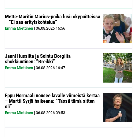
Mette-Maritin Marius-poika lusii ökypuitteissa
– ”Ei saa erityiskohtelua”
Emma Miettinen
|
06.08.2026
16:56
Janni Hussilta ja Sointu Borgilta
shokkiuutinen: ”Breikki”
Emma Miettinen
|
06.08.2026
16:47
Eppu Normaali nousee lavalle viimeistä kertaa
– Martti Syrjä haikeana: ”Tässä tämä sitten
oli”
Emma Miettinen
|
06.08.2026
09:53