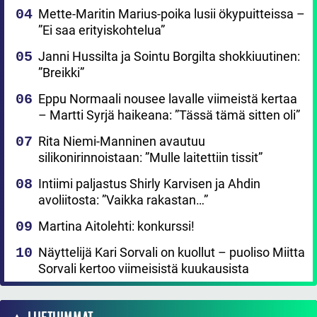
Mette-Maritin Marius-poika lusii ökypuitteissa –
”Ei saa erityiskohtelua”
Janni Hussilta ja Sointu Borgilta shokkiuutinen:
”Breikki”
Eppu Normaali nousee lavalle viimeistä kertaa
– Martti Syrjä haikeana: ”Tässä tämä sitten oli”
Rita Niemi-Manninen avautuu
silikonirinnoistaan: ”Mulle laitettiin tissit”
Intiimi paljastus Shirly Karvisen ja Ahdin
avoliitosta: ”Vaikka rakastan…”
Martina Aitolehti: konkurssi!
Näyttelijä Kari Sorvali on kuollut – puoliso Miitta
Sorvali kertoo viimeisistä kuukausista