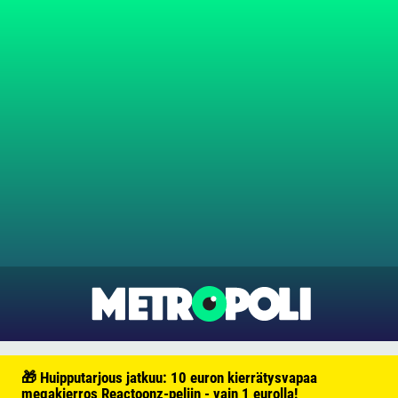
🎁 Huipputarjous jatkuu: 10 euron kierrätysvapaa
megakierros Reactoonz-peliin - vain 1 eurolla!