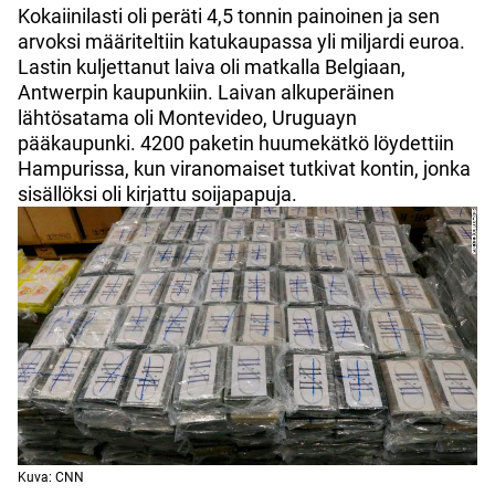
Kokaiinilasti oli peräti 4,5 tonnin painoinen ja sen
arvoksi määriteltiin katukaupassa yli miljardi euroa.
Lastin kuljettanut laiva oli matkalla Belgiaan,
Antwerpin kaupunkiin. Laivan alkuperäinen
lähtösatama oli Montevideo, Uruguayn
pääkaupunki. 4200 paketin huumekätkö löydettiin
Hampurissa, kun viranomaiset tutkivat kontin, jonka
sisällöksi oli kirjattu soijapapuja.
Kuva: CNN