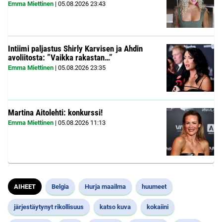
Emma Miettinen
|
05.08.2026
23:43
Intiimi paljastus Shirly Karvisen ja Ahdin
avoliitosta: ”Vaikka rakastan…”
Emma Miettinen
|
05.08.2026
23:35
Martina Aitolehti: konkurssi!
Emma Miettinen
|
05.08.2026
11:13
AIHEET
Belgia
Hurja maailma
huumeet
järjestäytynyt rikollisuus
katso kuva
kokaiini