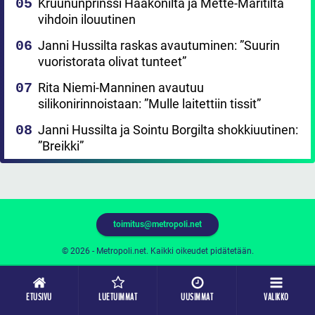
Kruununprinssi Haakonilta ja Mette-Maritilta
vihdoin ilouutinen
Janni Hussilta raskas avautuminen: ”Suurin
vuoristorata olivat tunteet”
Rita Niemi-Manninen avautuu
silikonirinnoistaan: ”Mulle laitettiin tissit”
Janni Hussilta ja Sointu Borgilta shokkiuutinen:
”Breikki”
toimitus@metropoli.net
© 2026 - Metropoli.net. Kaikki oikeudet pidätetään.
ETUSIVU
LUETUIMMAT
UUSIMMAT
VALIKKO