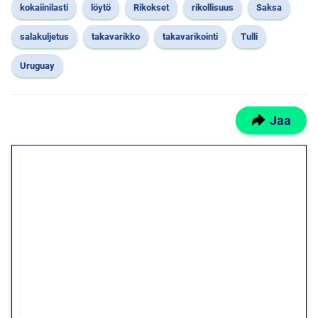
kokaiinilasti
löytö
Rikokset
rikollisuus
Saksa
salakuljetus
takavarikko
takavarikointi
Tulli
Uruguay
Jaa
🎁 Huipputarjous jatkuu: 10
euron kierrätysvapaa
megakierros Reactoonz-
peliin – vain 1 eurolla!
Peli: Reactoonz
Vain uusille asiakkaille!