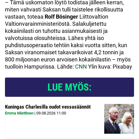
– Tämä uskomaton löytö todistaa jälleen kerran,
miten vahvasti Saksan tulli taistelee rikollisuutta
vastaan, toteaa
Rolf Bösinger
Liittovaltion
Valtionvarainministeriöstä. Salakuljetettu
kokaiinilasti on tuhottu asianmukaisesti ja
valvotuissa olosuhteissa. Lähes yhtä iso
puhdistusoperaatio tehtiin kaksi vuotta sitten, kun
Saksan viranomaiset takavarikoivat 4,2 tonnin ja
800 miljoonan euron arvoisen kokaiinilastin – myös
tuolloin Hampurissa. Lähde:
CNN
Ylin kuva: Pixabay
LUE MYÖS:
Kuningas Charlesilla oudot vessasäännöt
Emma Miettinen
|
09.08.2026
11:00