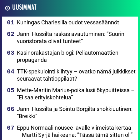
UUSIMMAT
Kuningas Charlesilla oudot vessasäännöt
Janni Hussilta raskas avautuminen: ”Suurin
vuoristorata olivat tunteet”
Kasinorakastajan blogi: Peliautomaattien
propaganda
TTK-spekulointi kiihtyy – ovatko nämä julkkikset
seuraavat tähtioppilaat?
Mette-Maritin Marius-poika lusii ökypuitteissa –
”Ei saa erityiskohtelua”
Janni Hussilta ja Sointu Borgilta shokkiuutinen:
”Breikki”
Eppu Normaali nousee lavalle viimeistä kertaa
– Martti Syrjä haikeana: ”Tässä tämä sitten oli”