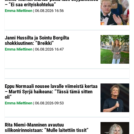
– ”Ei saa erityiskohtelua”
Emma Miettinen
|
06.08.2026
16:56
Janni Hussilta ja Sointu Borgilta
shokkiuutinen: ”Breikki”
Emma Miettinen
|
06.08.2026
16:47
Eppu Normaali nousee lavalle viimeistä kertaa
– Martti Syrjä haikeana: ”Tässä tämä sitten
oli”
Emma Miettinen
|
06.08.2026
09:53
Rita Niemi-Manninen avautuu
silikonirinnoistaan: ”Mulle laitettiin tissit”