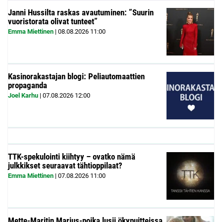
Janni Hussilta raskas avautuminen: ”Suurin
vuoristorata olivat tunteet”
Emma Miettinen
|
08.08.2026
11:00
Kasinorakastajan blogi: Peliautomaattien
propaganda
Joel Karhu
|
07.08.2026
12:00
TTK-spekulointi kiihtyy – ovatko nämä
julkkikset seuraavat tähtioppilaat?
Emma Miettinen
|
07.08.2026
11:00
Mette-Maritin Marius-poika lusii ökypuitteissa