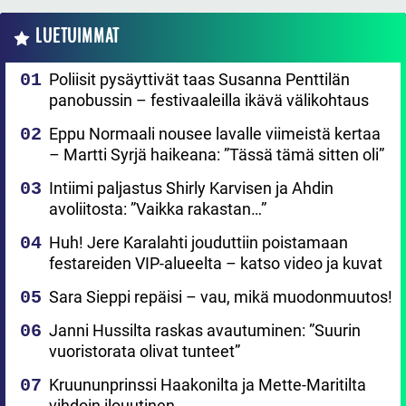
LUETUIMMAT
Poliisit pysäyttivät taas Susanna Penttilän
panobussin – festivaaleilla ikävä välikohtaus
Eppu Normaali nousee lavalle viimeistä kertaa
– Martti Syrjä haikeana: ”Tässä tämä sitten oli”
Intiimi paljastus Shirly Karvisen ja Ahdin
avoliitosta: ”Vaikka rakastan…”
Huh! Jere Karalahti jouduttiin poistamaan
festareiden VIP-alueelta – katso video ja kuvat
Sara Sieppi repäisi – vau, mikä muodonmuutos!
Janni Hussilta raskas avautuminen: ”Suurin
vuoristorata olivat tunteet”
Kruununprinssi Haakonilta ja Mette-Maritilta
vihdoin ilouutinen