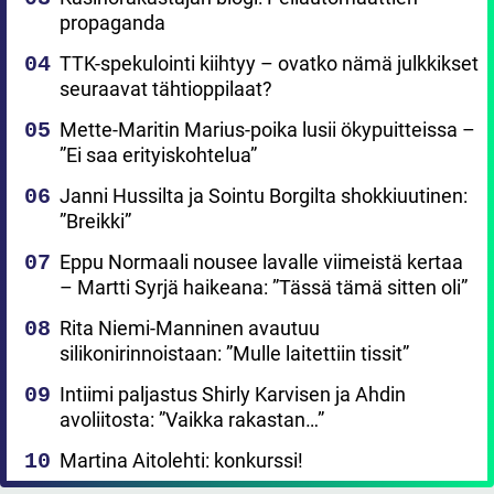
propaganda
TTK-spekulointi kiihtyy – ovatko nämä julkkikset
seuraavat tähtioppilaat?
Mette-Maritin Marius-poika lusii ökypuitteissa –
”Ei saa erityiskohtelua”
Janni Hussilta ja Sointu Borgilta shokkiuutinen:
”Breikki”
Eppu Normaali nousee lavalle viimeistä kertaa
– Martti Syrjä haikeana: ”Tässä tämä sitten oli”
Rita Niemi-Manninen avautuu
silikonirinnoistaan: ”Mulle laitettiin tissit”
Intiimi paljastus Shirly Karvisen ja Ahdin
avoliitosta: ”Vaikka rakastan…”
Martina Aitolehti: konkurssi!