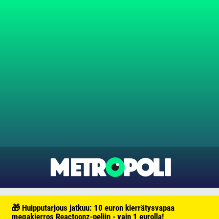
🎁 Huipputarjous jatkuu: 10 euron kierrätysvapaa
megakierros Reactoonz-peliin - vain 1 eurolla!