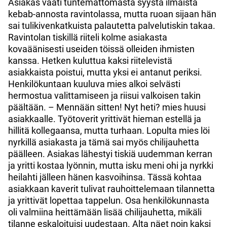
Asiakas vaati tuntemattomasta syystä ilmaista
kebab-annosta ravintolassa, mutta ruoan sijaan hän
sai tulikivenkatkuista palautetta palvelutiskin takaa.
Ravintolan tiskillä riiteli kolme asiakasta
kovaäänisesti useiden töissä olleiden ihmisten
kanssa. Hetken kuluttua kaksi riitelevistä
asiakkaista poistui, mutta yksi ei antanut periksi.
Henkilökuntaan kuuluva mies alkoi selvästi
hermostua valittamiseen ja riisui valkoisen takin
päältään. – Mennään sitten! Nyt heti? mies huusi
asiakkaalle. Työtoverit yrittivät hieman estellä ja
hillitä kollegaansa, mutta turhaan. Lopulta mies löi
nyrkillä asiakasta ja tämä sai myös chilijauhetta
päälleen. Asiakas lähestyi tiskiä uudemman kerran
ja yritti kostaa lyönnin, mutta isku meni ohi ja nyrkki
heilahti jälleen hänen kasvoihinsa. Tässä kohtaa
asiakkaan kaverit tulivat rauhoittelemaan tilannetta
ja yrittivät lopettaa tappelun. Osa henkilökunnasta
oli valmiina heittämään lisää chilijauhetta, mikäli
tilanne eskaloituisi uudestaan. Alta näet noin kaksi