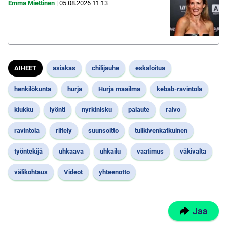
Emma Miettinen
|
05.08.2026
11:13
AIHEET
asiakas
chilijauhe
eskaloitua
henkilökunta
hurja
Hurja maailma
kebab-ravintola
kiukku
lyönti
nyrkinisku
palaute
raivo
ravintola
riitely
suunsoitto
tulikivenkatkuinen
työntekijä
uhkaava
uhkailu
vaatimus
väkivalta
välikohtaus
Videot
yhteenotto
Jaa