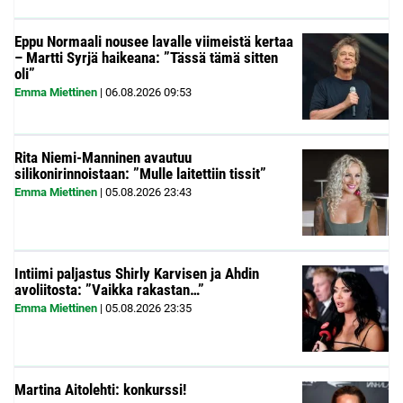
Eppu Normaali nousee lavalle viimeistä kertaa
– Martti Syrjä haikeana: ”Tässä tämä sitten
oli”
Emma Miettinen
|
06.08.2026
09:53
Rita Niemi-Manninen avautuu
silikonirinnoistaan: ”Mulle laitettiin tissit”
Emma Miettinen
|
05.08.2026
23:43
Intiimi paljastus Shirly Karvisen ja Ahdin
avoliitosta: ”Vaikka rakastan…”
Emma Miettinen
|
05.08.2026
23:35
Martina Aitolehti: konkurssi!