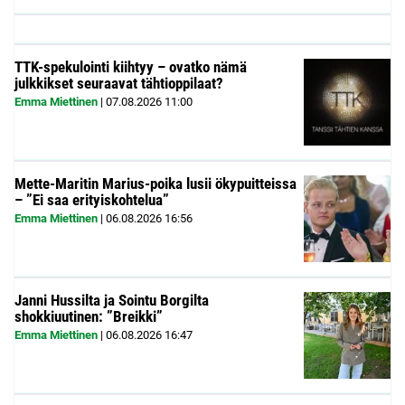
TTK-spekulointi kiihtyy – ovatko nämä
julkkikset seuraavat tähtioppilaat?
Emma Miettinen
|
07.08.2026
11:00
Mette-Maritin Marius-poika lusii ökypuitteissa
– ”Ei saa erityiskohtelua”
Emma Miettinen
|
06.08.2026
16:56
Janni Hussilta ja Sointu Borgilta
shokkiuutinen: ”Breikki”
Emma Miettinen
|
06.08.2026
16:47