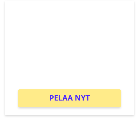
1€ = 10€ arvosta
ilmaiskierroksia ilman
kierrätystä!
Talleta 1€
Saat heti 50 ilmaiskierrosta Tuohi 1000 -
peliin (arvo 0,20€ per kierros)!
Ei kierrätysvaatimusta!
PELAA NYT