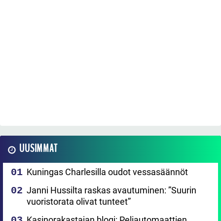
UUSIMMAT
Kuningas Charlesilla oudot vessasäännöt
Janni Hussilta raskas avautuminen: ”Suurin
vuoristorata olivat tunteet”
Kasinorakastajan blogi: Peliautomaattien