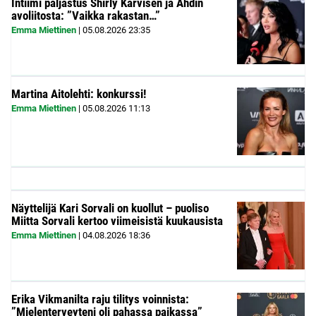
Intiimi paljastus Shirly Karvisen ja Ahdin
avoliitosta: ”Vaikka rakastan…”
Emma Miettinen
|
05.08.2026
23:35
Martina Aitolehti: konkurssi!
Emma Miettinen
|
05.08.2026
11:13
Näyttelijä Kari Sorvali on kuollut – puoliso
Miitta Sorvali kertoo viimeisistä kuukausista
Emma Miettinen
|
04.08.2026
18:36
Erika Vikmanilta raju tilitys voinnista:
”Mielenterveyteni oli pahassa paikassa”