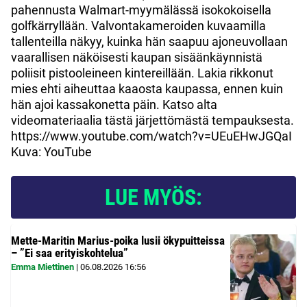
pahennusta Walmart-myymälässä isokokoisella
golfkärryllään. Valvontakameroiden kuvaamilla
tallenteilla näkyy, kuinka hän saapuu ajoneuvollaan
vaarallisen näköisesti kaupan sisäänkäynnistä
poliisit pistooleineen kintereillään. Lakia rikkonut
mies ehti aiheuttaa kaaosta kaupassa, ennen kuin
hän ajoi kassakonetta päin. Katso alta
videomateriaalia tästä järjettömästä tempauksesta.
https://www.youtube.com/watch?v=UEuEHwJGQaI
Kuva: YouTube
LUE MYÖS:
Mette-Maritin Marius-poika lusii ökypuitteissa
– ”Ei saa erityiskohtelua”
Emma Miettinen
|
06.08.2026
16:56