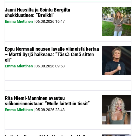
Janni Hussilta ja Sointu Borgilta
shokkiuutinen: ”Breikki”
Emma Miettinen
|
06.08.2026
16:47
Eppu Normaali nousee lavalle viimeistä kertaa
– Martti Syrjä haikeana: ”Tässä tämä sitten
oli”
Emma Miettinen
|
06.08.2026
09:53
Rita Niemi-Manninen avautuu
silikonirinnoistaan: ”Mulle laitettiin tissit”
Emma Miettinen
|
05.08.2026
23:43