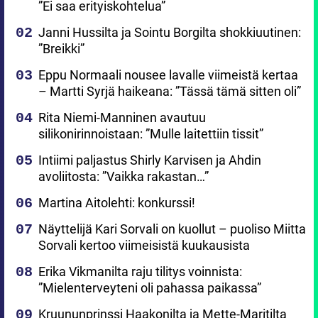
”Ei saa erityiskohtelua”
Janni Hussilta ja Sointu Borgilta shokkiuutinen:
”Breikki”
Eppu Normaali nousee lavalle viimeistä kertaa
– Martti Syrjä haikeana: ”Tässä tämä sitten oli”
Rita Niemi-Manninen avautuu
silikonirinnoistaan: ”Mulle laitettiin tissit”
Intiimi paljastus Shirly Karvisen ja Ahdin
avoliitosta: ”Vaikka rakastan…”
Martina Aitolehti: konkurssi!
Näyttelijä Kari Sorvali on kuollut – puoliso Miitta
Sorvali kertoo viimeisistä kuukausista
Erika Vikmanilta raju tilitys voinnista:
”Mielenterveyteni oli pahassa paikassa”
Kruununprinssi Haakonilta ja Mette-Maritilta