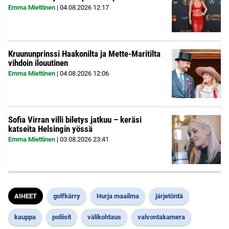
Emma Miettinen
|
04.08.2026
12:17
Kruununprinssi Haakonilta ja Mette-Maritilta
vihdoin ilouutinen
Emma Miettinen
|
04.08.2026
12:06
Sofia Virran villi biletys jatkuu – keräsi
katseita Helsingin yössä
Emma Miettinen
|
03.08.2026
23:41
AIHEET
golfkärry
Hurja maailma
järjetöntä
kauppa
poliisit
välikohtaus
valvontakamera