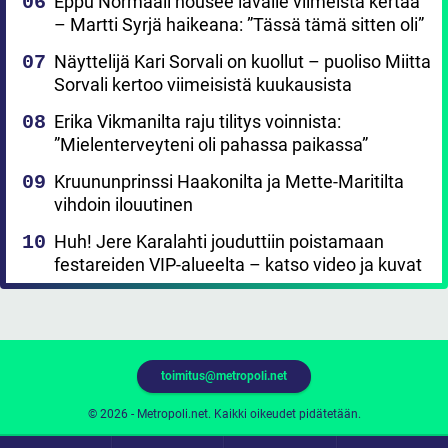
Eppu Normaali nousee lavalle viimeistä kertaa
– Martti Syrjä haikeana: ”Tässä tämä sitten oli”
Näyttelijä Kari Sorvali on kuollut – puoliso Miitta
Sorvali kertoo viimeisistä kuukausista
Erika Vikmanilta raju tilitys voinnista:
”Mielenterveyteni oli pahassa paikassa”
Kruununprinssi Haakonilta ja Mette-Maritilta
vihdoin ilouutinen
Huh! Jere Karalahti jouduttiin poistamaan
festareiden VIP-alueelta – katso video ja kuvat
toimitus@metropoli.net
© 2026 - Metropoli.net. Kaikki oikeudet pidätetään.