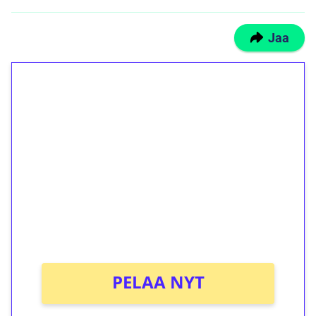
Jaa
1€ = 10€ arvosta
ilmaiskierroksia ilman
kierrätystä!
Talleta 1€
Saat heti 50 ilmaiskierrosta Tuohi 1000 -
peliin (arvo 0,20€ per kierros)!
Ei kierrätysvaatimusta!
PELAA NYT