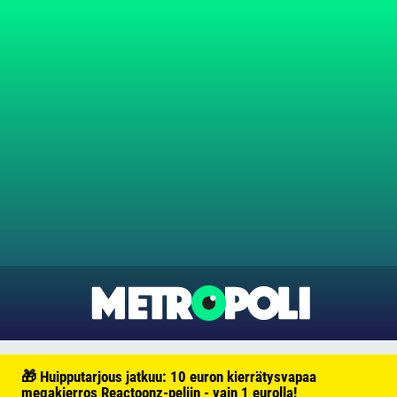
🎁 Huipputarjous jatkuu: 10 euron kierrätysvapaa
megakierros Reactoonz-peliin - vain 1 eurolla!