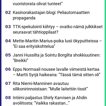
vuoristorata olivat tunteet”
Kasinorakastajan blogi: Peliautomaattien
propaganda
TTK-spekulointi kiihtyy – ovatko nämä julkkikset
seuraavat tähtioppilaat?
Mette-Maritin Marius-poika lusii ökypuitteissa –
”Ei saa erityiskohtelua”
Janni Hussilta ja Sointu Borgilta shokkiuutinen:
”Breikki”
Eppu Normaali nousee lavalle viimeistä kertaa
– Martti Syrjä haikeana: ”Tässä tämä sitten oli”
Rita Niemi-Manninen avautuu
silikonirinnoistaan: ”Mulle laitettiin tissit”
Intiimi paljastus Shirly Karvisen ja Ahdin
avoliitosta: ”Vaikka rakastan…”