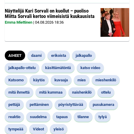
Näyttelijä Kari Sorvali on kuollut – puoliso
Miitta Sorvali kertoo viimeisistä kuukausista
Emma Miettinen
|
04.08.2026
18:36
AIHEET
daami
erikoista
jalkapallo
jalkapallo-ottelu
käsittämätöntä
katso video
Katsomo
käytös
kuvaaja
mies
mieshenkilö
mitä ihmettä
mitä kummaa
naishenkilö
ottelu
pettäjä
pettäminen
pöyristyttävää
pusukamera
reaktio
suudelma
tapaus
tilanne
tylyä
tympeää
Videot
yleisö