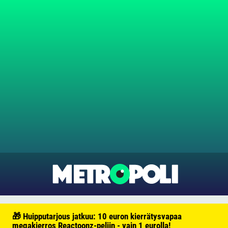
🎁 Huipputarjous jatkuu: 10 euron kierrätysvapaa
megakierros Reactoonz-peliin - vain 1 eurolla!