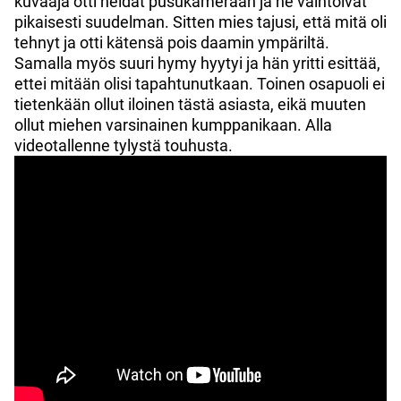
kuvaaja otti heidät pusukameraan ja he vaihtoivat
pikaisesti suudelman. Sitten mies tajusi, että mitä oli
tehnyt ja otti kätensä pois daamin ympäriltä.
Samalla myös suuri hymy hyytyi ja hän yritti esittää,
ettei mitään olisi tapahtunutkaan. Toinen osapuoli ei
tietenkään ollut iloinen tästä asiasta, eikä muuten
ollut miehen varsinainen kumppanikaan. Alla
videotallenne tylystä touhusta.