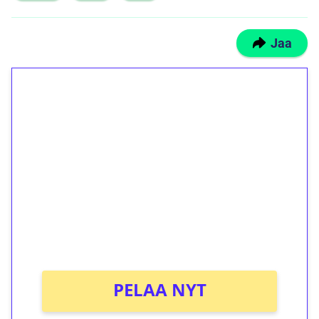
Jaa
1€ = 10€ arvosta
ilmaiskierroksia ilman
kierrätystä!
Talleta 1€
Saat heti 50 ilmaiskierrosta Tuohi 1000 -
peliin (arvo 0,20€ per kierros)!
Ei kierrätysvaatimusta!
PELAA NYT