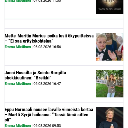
Emma Miettinen
|
07.08.2026
11:00
Mette-Maritin Marius-poika lusii ökypuitteissa
– ”Ei saa erityiskohtelua”
Emma Miettinen
|
06.08.2026
16:56
Janni Hussilta ja Sointu Borgilta
shokkiuutinen: ”Breikki”
Emma Miettinen
|
06.08.2026
16:47
Eppu Normaali nousee lavalle viimeistä kertaa
– Martti Syrjä haikeana: ”Tässä tämä sitten
oli”
Emma Miettinen
|
06.08.2026
09:53