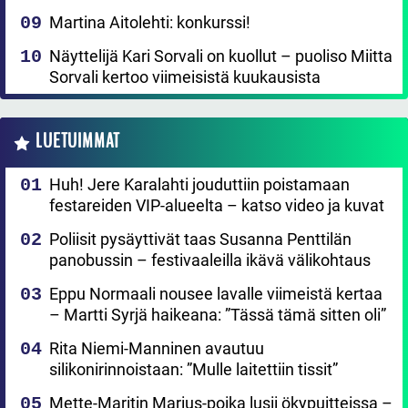
Martina Aitolehti: konkurssi!
Näyttelijä Kari Sorvali on kuollut – puoliso Miitta
Sorvali kertoo viimeisistä kuukausista
LUETUIMMAT
Huh! Jere Karalahti jouduttiin poistamaan
festareiden VIP-alueelta – katso video ja kuvat
Poliisit pysäyttivät taas Susanna Penttilän
panobussin – festivaaleilla ikävä välikohtaus
Eppu Normaali nousee lavalle viimeistä kertaa
– Martti Syrjä haikeana: ”Tässä tämä sitten oli”
Rita Niemi-Manninen avautuu
silikonirinnoistaan: ”Mulle laitettiin tissit”
Mette-Maritin Marius-poika lusii ökypuitteissa –