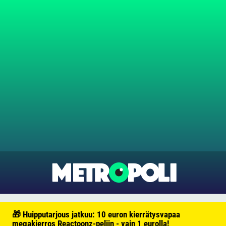
🎁 Huipputarjous jatkuu: 10 euron kierrätysvapaa
megakierros Reactoonz-peliin - vain 1 eurolla!