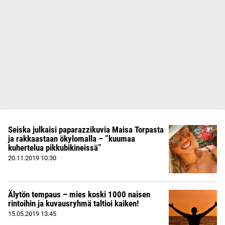
Seiska julkaisi paparazzikuvia Maisa Torpasta
ja rakkaastaan ökylomalla – ”kuumaa
kuhertelua pikkubikineissä”
20.11.2019
10:30
Älytön tempaus – mies koski 1000 naisen
rintoihin ja kuvausryhmä taltioi kaiken!
15.05.2019
13:45