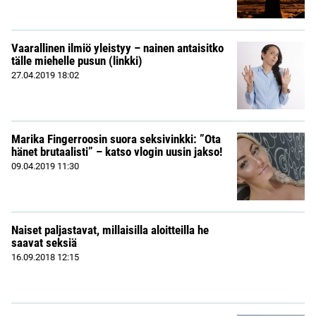
Vaarallinen ilmiö yleistyy – nainen antaisitko
tälle miehelle pusun (linkki)
27.04.2019
18:02
Marika Fingerroosin suora seksivinkki: ”Ota
hänet brutaalisti” – katso vlogin uusin jakso!
09.04.2019
11:30
Naiset paljastavat, millaisilla aloitteilla he
saavat seksiä
16.09.2018
12:15