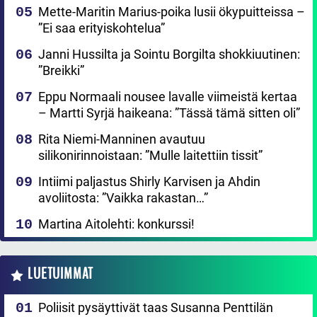
Mette-Maritin Marius-poika lusii ökypuitteissa –
”Ei saa erityiskohtelua”
Janni Hussilta ja Sointu Borgilta shokkiuutinen:
”Breikki”
Eppu Normaali nousee lavalle viimeistä kertaa
– Martti Syrjä haikeana: ”Tässä tämä sitten oli”
Rita Niemi-Manninen avautuu
silikonirinnoistaan: ”Mulle laitettiin tissit”
Intiimi paljastus Shirly Karvisen ja Ahdin
avoliitosta: ”Vaikka rakastan…”
Martina Aitolehti: konkurssi!
LUETUIMMAT
Poliisit pysäyttivät taas Susanna Penttilän