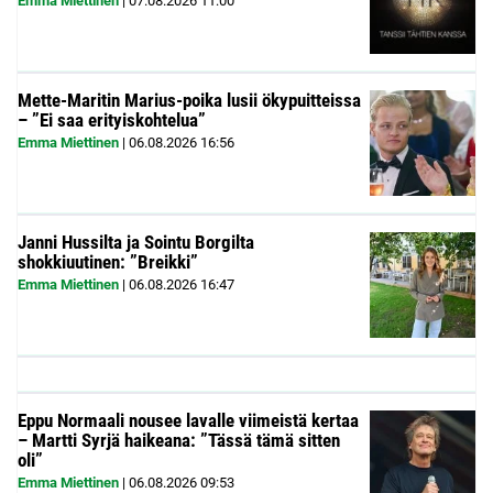
Emma Miettinen
|
07.08.2026
11:00
Mette-Maritin Marius-poika lusii ökypuitteissa
– ”Ei saa erityiskohtelua”
Emma Miettinen
|
06.08.2026
16:56
Janni Hussilta ja Sointu Borgilta
shokkiuutinen: ”Breikki”
Emma Miettinen
|
06.08.2026
16:47
Eppu Normaali nousee lavalle viimeistä kertaa
– Martti Syrjä haikeana: ”Tässä tämä sitten
oli”
Emma Miettinen
|
06.08.2026
09:53