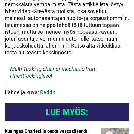
nerokkaista vempaimista. Tästä artikkelista löytyy
lyhyt video kätevästä tuolista, joka soveltuu
mainiosti autonasentajan huolto- ja korjaushommiin.
Istuimessa on helppo tehdä töitä tuttuun tapaan
istuen, mutta se menee myös nopeasti kasaan,
joten asentaja voi mennä auton alle katsomaan
korjauskohdetta lähemmin. Katso alta videoklippi
tästä huikeasta keksinnöstä!
Multi Tasking chair or mechanic
from
r/nextfuckinglevel
Lähde ja kuva:
Reddit
LUE MYÖS:
Kuningas Charlesilla oudot vessasäännöt