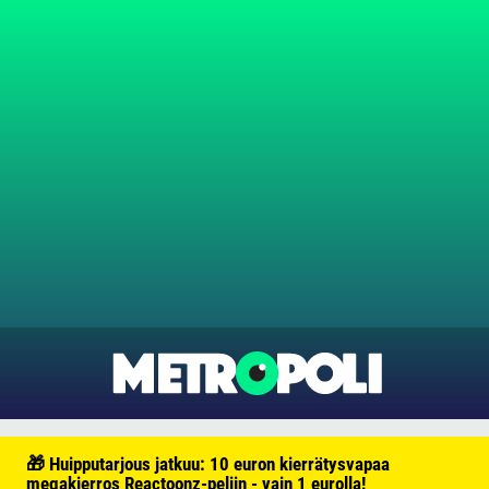
🎁 Huipputarjous jatkuu: 10 euron kierrätysvapaa
megakierros Reactoonz-peliin - vain 1 eurolla!