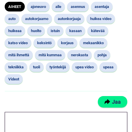
AIHEET
ajoneuvo
alle
asennus
asentaja
auto
autokorjaamo
autonkorjaaja
huikea video
huikeaa
huolto
istuin
kasaan
kätevää
katso video
keksintö
korjaus
mekaanikko
mitä ihmettä
mitä kummaa
nerokasta
pohja
tekniikka
tuoli
työntekijä
upea video
upeaa
Videot
Jaa
🎁 Huipputarjous jatkuu: 10