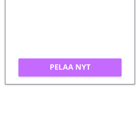
euron kierrätysvapaa
megakierros Reactoonz-
peliin – vain 1 eurolla!
Peli: Reactoonz
Vain uusille asiakkaille!
PELAA NYT