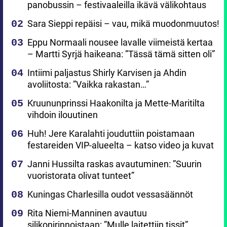
panobussin – festivaaleilla ikävä välikohtaus
Sara Sieppi repäisi – vau, mikä muodonmuutos!
Eppu Normaali nousee lavalle viimeistä kertaa
– Martti Syrjä haikeana: ”Tässä tämä sitten oli”
Intiimi paljastus Shirly Karvisen ja Ahdin
avoliitosta: ”Vaikka rakastan…”
Kruununprinssi Haakonilta ja Mette-Maritilta
vihdoin ilouutinen
Huh! Jere Karalahti jouduttiin poistamaan
festareiden VIP-alueelta – katso video ja kuvat
Janni Hussilta raskas avautuminen: ”Suurin
vuoristorata olivat tunteet”
Kuningas Charlesilla oudot vessasäännöt
Rita Niemi-Manninen avautuu
silikonirinnoistaan: ”Mulle laitettiin tissit”