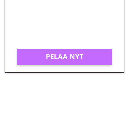
megakierros Reactoonz-
peliin – vain 1 eurolla!
Peli: Reactoonz
Vain uusille asiakkaille!
PELAA NYT