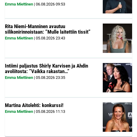
Emma Miettinen
|
06.08.2026
09:53
Rita Niemi-Manninen avautuu
silikonirinnoistaan: ”Mulle laitettiin tissit”
Emma Miettinen
|
05.08.2026
23:43
Intiimi paljastus Shirly Karvisen ja Ahdin
avoliitosta: ”Vaikka rakastan…”
Emma Miettinen
|
05.08.2026
23:35
Martina Aitolehti: konkurssi!
Emma Miettinen
|
05.08.2026
11:13