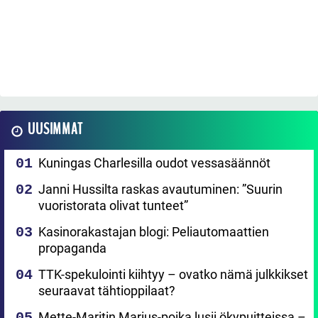
UUSIMMAT
Kuningas Charlesilla oudot vessasäännöt
Janni Hussilta raskas avautuminen: ”Suurin
vuoristorata olivat tunteet”
Kasinorakastajan blogi: Peliautomaattien
propaganda
TTK-spekulointi kiihtyy – ovatko nämä julkkikset
seuraavat tähtioppilaat?
Mette-Maritin Marius-poika lusii ökypuitteissa –