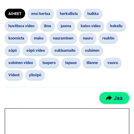
AIHEET
ensi kertaa
herkullista
huikka
huvittava video
ilme
juoma
katso video
kokeilu
koomista
maku
nauraminen
nauru
reaktio
söpö
söpö video
suklaamaito
suloinen
suloinen video
taapero
tapaus
tilanne
vauva
Videot
ylisöpö
Jaa
🎁 Huipputarjous jatkuu: 10
euron kierrätysvapaa