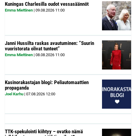
Kuningas Charlesilla oudot vessasäännöt
Emma Miettinen
|
09.08.2026
11:00
Janni Hussilta raskas avautuminen: ”Suurin
vuoristorata olivat tunteet”
Emma Miettinen
|
08.08.2026
11:00
Kasinorakastajan blogi: Peliautomaattien
propaganda
Joel Karhu
|
07.08.2026
12:00
TTK-spekulointi kiihtyy – ovatko nämä