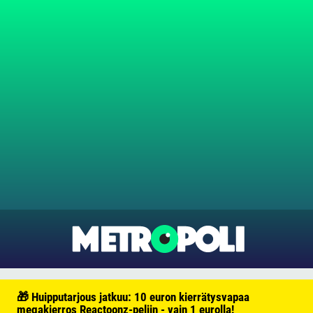
🎁 Huipputarjous jatkuu: 10 euron kierrätysvapaa
megakierros Reactoonz-peliin - vain 1 eurolla!