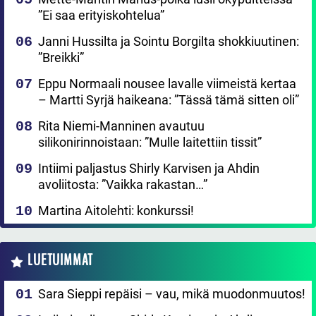
”Ei saa erityiskohtelua”
Janni Hussilta ja Sointu Borgilta shokkiuutinen:
”Breikki”
Eppu Normaali nousee lavalle viimeistä kertaa
– Martti Syrjä haikeana: ”Tässä tämä sitten oli”
Rita Niemi-Manninen avautuu
silikonirinnoistaan: ”Mulle laitettiin tissit”
Intiimi paljastus Shirly Karvisen ja Ahdin
avoliitosta: ”Vaikka rakastan…”
Martina Aitolehti: konkurssi!
LUETUIMMAT
Sara Sieppi repäisi – vau, mikä muodonmuutos!