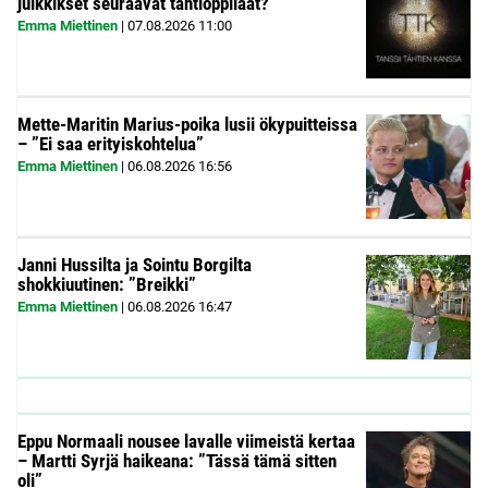
julkkikset seuraavat tähtioppilaat?
Emma Miettinen
|
07.08.2026
11:00
Mette-Maritin Marius-poika lusii ökypuitteissa
– ”Ei saa erityiskohtelua”
Emma Miettinen
|
06.08.2026
16:56
Janni Hussilta ja Sointu Borgilta
shokkiuutinen: ”Breikki”
Emma Miettinen
|
06.08.2026
16:47
Eppu Normaali nousee lavalle viimeistä kertaa
– Martti Syrjä haikeana: ”Tässä tämä sitten
oli”