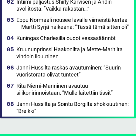
Intiimi paljastus Shirly Karvisen ja Ahdin
avoliitosta: ”Vaikka rakastan…”
Eppu Normaali nousee lavalle viimeistä kertaa
– Martti Syrjä haikeana: ”Tässä tämä sitten oli”
Kuningas Charlesilla oudot vessasäännöt
Kruununprinssi Haakonilta ja Mette-Maritilta
vihdoin ilouutinen
Janni Hussilta raskas avautuminen: ”Suurin
vuoristorata olivat tunteet”
Rita Niemi-Manninen avautuu
silikonirinnoistaan: ”Mulle laitettiin tissit”
Janni Hussilta ja Sointu Borgilta shokkiuutinen:
”Breikki”