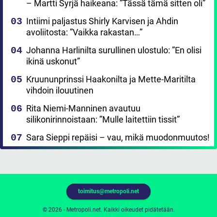
– Martti Syrjä haikeana: ”Tässä tämä sitten oli”
Intiimi paljastus Shirly Karvisen ja Ahdin
avoliitosta: ”Vaikka rakastan…”
Johanna Harlinilta surullinen ulostulo: ”En olisi
ikinä uskonut”
Kruununprinssi Haakonilta ja Mette-Maritilta
vihdoin ilouutinen
Rita Niemi-Manninen avautuu
silikonirinnoistaan: ”Mulle laitettiin tissit”
Sara Sieppi repäisi – vau, mikä muodonmuutos!
toimitus@metropoli.net
© 2026 - Metropoli.net. Kaikki oikeudet pidätetään.