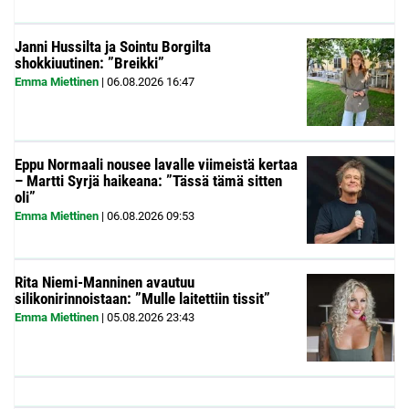
Janni Hussilta ja Sointu Borgilta
shokkiuutinen: ”Breikki”
Emma Miettinen
|
06.08.2026
16:47
Eppu Normaali nousee lavalle viimeistä kertaa
– Martti Syrjä haikeana: ”Tässä tämä sitten
oli”
Emma Miettinen
|
06.08.2026
09:53
Rita Niemi-Manninen avautuu
silikonirinnoistaan: ”Mulle laitettiin tissit”
Emma Miettinen
|
05.08.2026
23:43