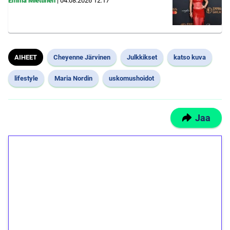
Emma Miettinen
|
04.08.2026
12:17
AIHEET
Cheyenne Järvinen
Julkkikset
katso kuva
lifestyle
Maria Nordin
uskomushoidot
Jaa
1€ = 10€ arvosta
ilmaiskierroksia ilman
kierrätystä!
Talleta 1€
Saat heti 50 ilmaiskierrosta Tuohi 1000 -