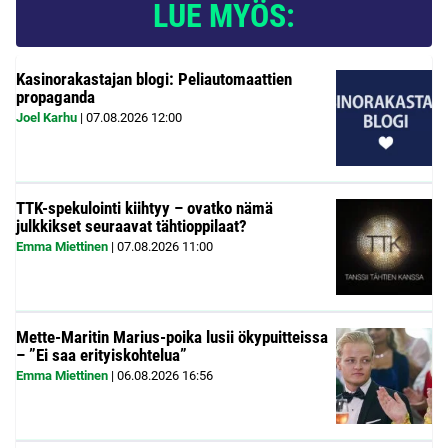
LUE MYÖS:
Kasinorakastajan blogi: Peliautomaattien
propaganda
Joel Karhu
|
07.08.2026
12:00
TTK-spekulointi kiihtyy – ovatko nämä
julkkikset seuraavat tähtioppilaat?
Emma Miettinen
|
07.08.2026
11:00
Mette-Maritin Marius-poika lusii ökypuitteissa
– ”Ei saa erityiskohtelua”
Emma Miettinen
|
06.08.2026
16:56