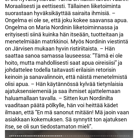
Moraalisesti ja eettisesti. Tällainen liiketoiminta
suorastaan hyväksikäyttää sairaita ihmisiä. –
Ongelma ei ole se, että joku kokee saavansa apua.
Ongelma on Maria Nordinin liiketoiminnassa ja
erityisesti siinä kuinka hän itseään, tuotteitaan ja
menetelmiään matrkkinoi. Myös Nordinin viestintä
on Järvisen mukaan hyvin ristiriitaista. – Hän
saattaa sanoa samassa lauseessa: ”Tämä ei ole
hoito, mutta mahdollisesti saat apua oireisiisi” ja
johdattelee todella taitavasti erilaisin retorisin
keinoin ja sanavalinnoin, että näistä menetelmistä
olisi apua. – Hän käytännössä kylvää tietynlaisia
ajatuksensiemeniä ja saa ihmiset ajattelemaan
haluamallaan tavalla. – Sitten kun Nordinilta
vaaditaan päätä pölkylle, hän voi heittää kädet
ilmaan, että ”En mä sanonut mitään! Mä jaoin vaan
asiakkaan kokemuksen. Sä synnytit ton ajatuksen
itse, se oli sun tiedostamaton mieli”.