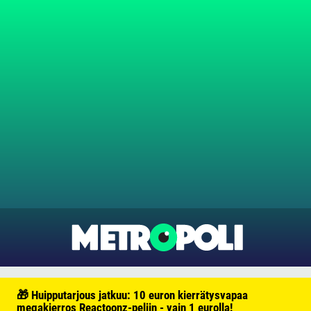
🎁 Huipputarjous jatkuu: 10 euron kierrätysvapaa
megakierros Reactoonz-peliin - vain 1 eurolla!