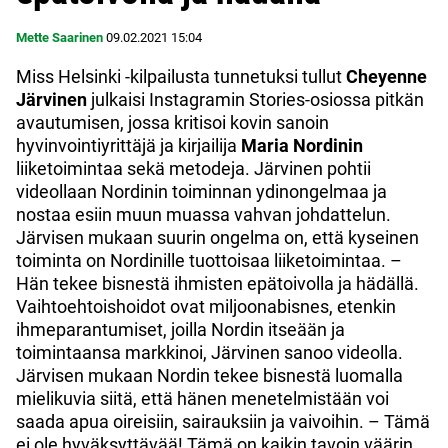
Mette Saarinen
09.02.2021
15:04
Miss Helsinki -kilpailusta tunnetuksi tullut
Cheyenne
Järvinen
julkaisi Instagramin Stories-osiossa pitkän
avautumisen, jossa kritisoi kovin sanoin
hyvinvointiyrittäjä ja kirjailija
Maria Nordinin
liiketoimintaa sekä metodeja. Järvinen pohtii
videollaan Nordinin toiminnan ydinongelmaa ja
nostaa esiin muun muassa vahvan johdattelun.
Järvisen mukaan suurin ongelma on, että kyseinen
toiminta on Nordinille tuottoisaa liiketoimintaa. –
Hän tekee bisnestä ihmisten epätoivolla ja hädällä.
Vaihtoehtoishoidot ovat miljoonabisnes, etenkin
ihmeparantumiset, joilla Nordin itseään ja
toimintaansa markkinoi, Järvinen sanoo videolla.
Järvisen mukaan Nordin tekee bisnestä luomalla
mielikuvia siitä, että hänen menetelmistään voi
saada apua oireisiin, sairauksiin ja vaivoihin. – Tämä
ei ole hyväksyttävää! Tämä on kaikin tavoin väärin.