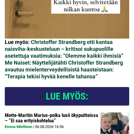
Lue myös:
Christoffer Strandberg otti kantaa
naisviha-keskusteluun – kritisoi sukupuolille
asetettuja vaatimuksia: ”Olemme kaikki ihmisiä”
Me Naiset: Näyttelijätähti Christoffer Strandberg
avautuu mielenterveydellisistä haasteistaan:
”Terapia tekisi hyvää kenelle tahansa”
LUE MYÖS:
Mette-Maritin Marius-poika lusii ökypuitteissa
– ”Ei saa erityiskohtelua”
Emma Miettinen
|
06.08.2026
16:56