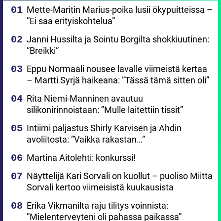
Mette-Maritin Marius-poika lusii ökypuitteissa –
”Ei saa erityiskohtelua”
Janni Hussilta ja Sointu Borgilta shokkiuutinen:
”Breikki”
Eppu Normaali nousee lavalle viimeistä kertaa
– Martti Syrjä haikeana: ”Tässä tämä sitten oli”
Rita Niemi-Manninen avautuu
silikonirinnoistaan: ”Mulle laitettiin tissit”
Intiimi paljastus Shirly Karvisen ja Ahdin
avoliitosta: ”Vaikka rakastan…”
Martina Aitolehti: konkurssi!
Näyttelijä Kari Sorvali on kuollut – puoliso Miitta
Sorvali kertoo viimeisistä kuukausista
Erika Vikmanilta raju tilitys voinnista:
”Mielenterveyteni oli pahassa paikassa”