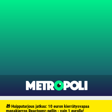
🎁 Huipputarjous jatkuu: 10 euron kierrätysvapaa
megakierros Reactoonz-peliin - vain 1 eurolla!