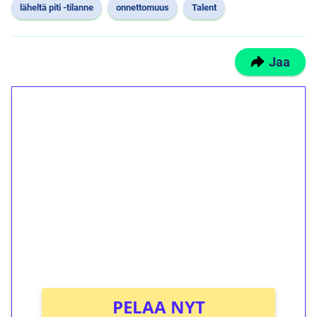
läheltä piti -tilanne
onnettomuus
Talent
Jaa
1€ = 10€ arvosta
ilmaiskierroksia ilman
kierrätystä!
Talleta 1€
Saat heti 50 ilmaiskierrosta Tuohi 1000 -
peliin (arvo 0,20€ per kierros)!
Ei kierrätysvaatimusta!
PELAA NYT