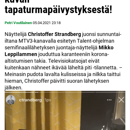
tapaturmapäivystyksestä!
Petri Voutilainen
05.04.2021
23:18
Näyttelijä
Christoffer Strandberg
juonsi sunnuntai-
iltana MTV3-kanavalla esitetyn Talent-ohjelman
semifinaalilähetyksen juontaja-näyttelijä
Mikko
Leppilammen
jouduttua karanteeniin korona-
altistumisen takia. Televisiokatsojat eivät
kuitenkaan nähneet ikävää läheltä piti -tilannetta. –
Meinasin pudota lavalta kulisseissa ja nilkka taittui
hieman, Christoffer päivitti suoran lähetyksen
jälkeen.