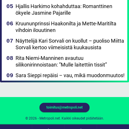
Hjallis Harkimo kohahduttaa: Romanttinen
ökyele Jasmine Pajarille
Kruununprinssi Haakonilta ja Mette-Maritilta
vihdoin ilouutinen
Näyttelijä Kari Sorvali on kuollut – puoliso Miitta
Sorvali kertoo viimeisistä kuukausista
Rita Niemi-Manninen avautuu
silikonirinnoistaan: ”Mulle laitettiin tissit”
Sara Sieppi repäisi – vau, mikä muodonmuutos!
toimitus@metropoli.net
© 2026 - Metropoli.net. Kaikki oikeudet pidätetään.