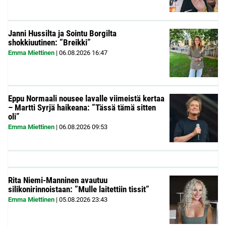
Janni Hussilta ja Sointu Borgilta
shokkiuutinen: ”Breikki”
Emma Miettinen
|
06.08.2026
16:47
Eppu Normaali nousee lavalle viimeistä kertaa
– Martti Syrjä haikeana: ”Tässä tämä sitten
oli”
Emma Miettinen
|
06.08.2026
09:53
Rita Niemi-Manninen avautuu
silikonirinnoistaan: ”Mulle laitettiin tissit”
Emma Miettinen
|
05.08.2026
23:43