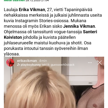
Mette Saarinen
28.12.2020
21:04
Laulaja
Erika Vikman
, 27, vietti Tapaninpäivää
riehakkaissa merkeissä ja julkaisi juhlinnasta useita
kuvia Instagramin Stories-osiossa. Mukana
menossa oli myös Erikan sisko
Jennika Vikman
.
Ohjelmassa oli tanssitunti vogue-tanssija
Santeri
Koiviston
johdolla ja kuvista päätellen
juhlaseurueelle maistui kuohuva ja shotit. Osa
porukasta intoutui tanssin syövereihin ilman
yläosaa.