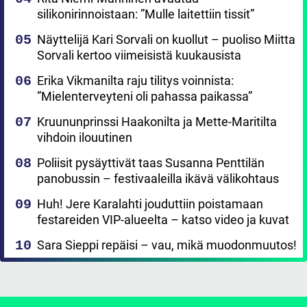
silikonirinnoistaan: ”Mulle laitettiin tissit”
Näyttelijä Kari Sorvali on kuollut – puoliso Miitta
Sorvali kertoo viimeisistä kuukausista
Erika Vikmanilta raju tilitys voinnista:
”Mielenterveyteni oli pahassa paikassa”
Kruununprinssi Haakonilta ja Mette-Maritilta
vihdoin ilouutinen
Poliisit pysäyttivät taas Susanna Penttilän
panobussin – festivaaleilla ikävä välikohtaus
Huh! Jere Karalahti jouduttiin poistamaan
festareiden VIP-alueelta – katso video ja kuvat
Sara Sieppi repäisi – vau, mikä muodonmuutos!