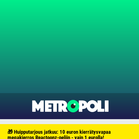
🎁 Huipputarjous jatkuu: 10 euron kierrätysvapaa
megakierros Reactoonz-peliin - vain 1 eurolla!