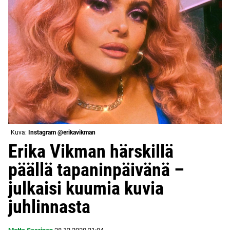
Kuva:
Instagram @erikavikman
Erika Vikman härskillä
päällä tapaninpäivänä –
julkaisi kuumia kuvia
juhlinnasta