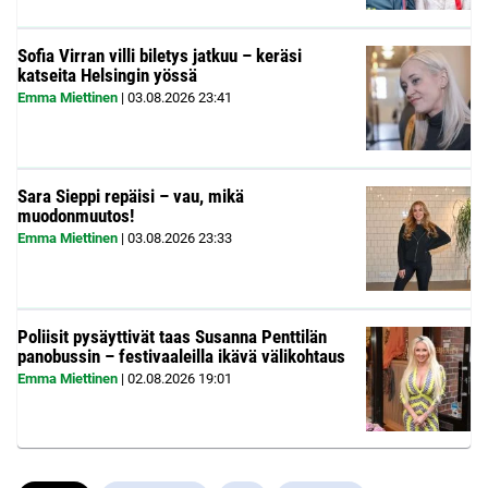
Sofia Virran villi biletys jatkuu – keräsi
katseita Helsingin yössä
Emma Miettinen
|
03.08.2026
23:41
Sara Sieppi repäisi – vau, mikä
muodonmuutos!
Emma Miettinen
|
03.08.2026
23:33
Poliisit pysäyttivät taas Susanna Penttilän
panobussin – festivaaleilla ikävä välikohtaus
Emma Miettinen
|
02.08.2026
19:01