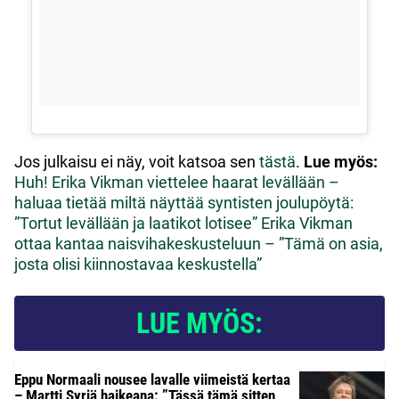
Jos julkaisu ei näy, voit katsoa sen
tästä
.
Lue myös:
Huh! Erika Vikman viettelee haarat levällään –
haluaa tietää miltä näyttää syntisten joulupöytä:
”Tortut levällään ja laatikot lotisee”
Erika Vikman
ottaa kantaa naisvihakeskusteluun – ”Tämä on asia,
josta olisi kiinnostavaa keskustella”
LUE MYÖS:
Eppu Normaali nousee lavalle viimeistä kertaa
– Martti Syrjä haikeana: ”Tässä tämä sitten