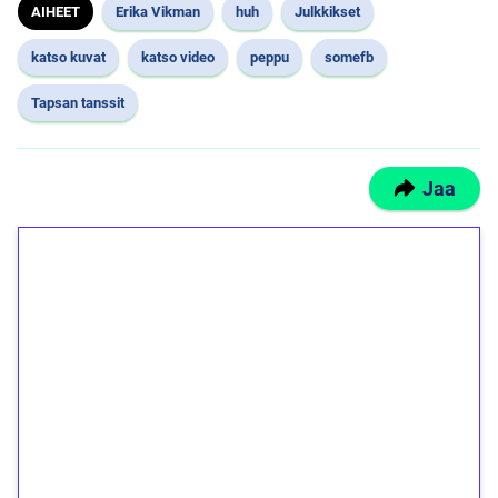
AIHEET
Erika Vikman
huh
Julkkikset
katso kuvat
katso video
peppu
somefb
Tapsan tanssit
Jaa
1€ = 10€ arvosta
ilmaiskierroksia ilman
kierrätystä!
Talleta 1€
Saat heti 50 ilmaiskierrosta Tuohi 1000 -
peliin (arvo 0,20€ per kierros)!
Ei kierrätysvaatimusta!