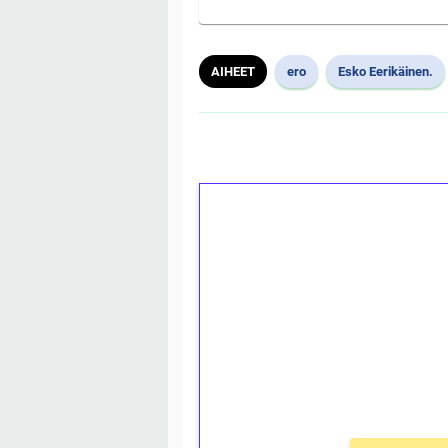
AIHEET
ero
Esko Eerikäinen.
1€ = 10€ arvosta 
kierrätystä!
Talleta 1€
Saat heti 50 ilmaiskierr
kierros)!
Ei kierrätysvaatimusta!