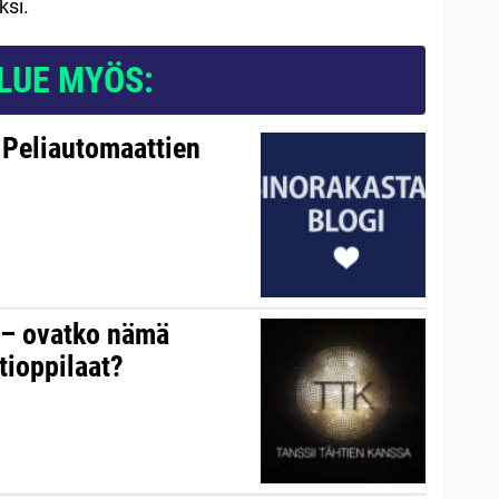
ksi.
LUE MYÖS:
 Peliautomaattien
y – ovatko nämä
tioppilaat?