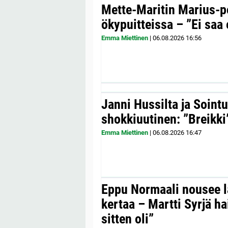
Mette-Maritin Marius-po
ökypuitteissa – ”Ei saa 
Emma Miettinen
|
06.08.2026
16:56
Janni Hussilta ja Sointu
shokkiuutinen: ”Breikki
Emma Miettinen
|
06.08.2026
16:47
Eppu Normaali nousee la
kertaa – Martti Syrjä h
sitten oli”