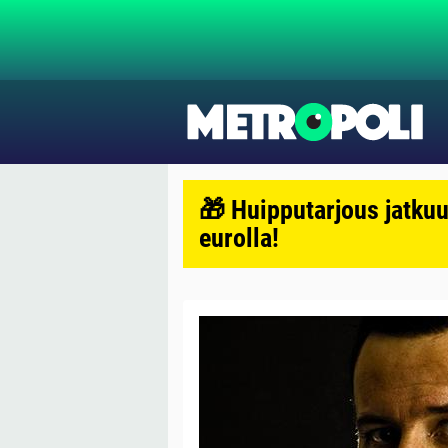
🎁 Huipputarjous jatkuu
eurolla!