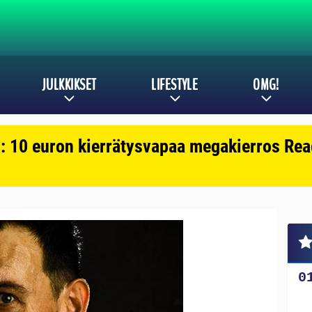
JULKKIKSET
LIFESTYLE
OMG!
: 10 euron kierrätysvapaa megakierros Reac