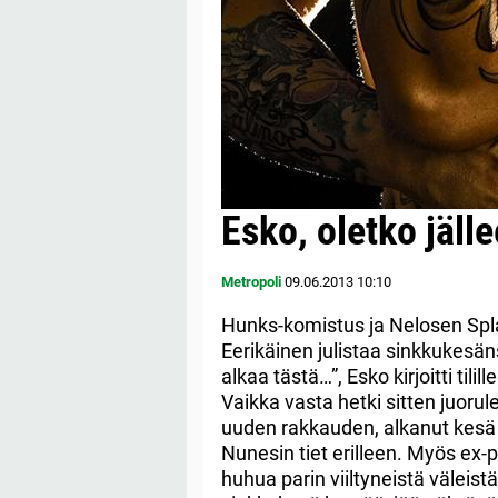
Esko, oletko jäll
Metropoli
09.06.2013
10:10
Hunks-komistus ja Nelosen Spl
Eerikäinen julistaa sinkkukesän
alkaa tästä…”, Esko kirjoitti til
Vaikka vasta hetki sitten juorul
uuden rakkauden, alkanut kesä 
Nunesin tiet erilleen. Myös ex-pa
huhua parin viiltyneistä väleis