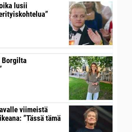
ika lusii
erityiskohtelua”
 Borgilta
”
valle viimeistä
aikeana: ”Tässä tämä