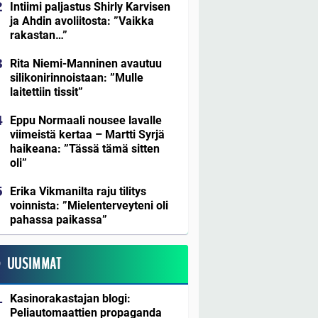
Intiimi paljastus Shirly Karvisen
ja Ahdin avoliitosta: ”Vaikka
rakastan…”
Rita Niemi-Manninen avautuu
silikonirinnoistaan: ”Mulle
laitettiin tissit”
Eppu Normaali nousee lavalle
viimeistä kertaa – Martti Syrjä
haikeana: ”Tässä tämä sitten
oli”
Erika Vikmanilta raju tilitys
voinnista: ”Mielenterveyteni oli
pahassa paikassa”
UUSIMMAT
Kasinorakastajan blogi:
Peliautomaattien propaganda