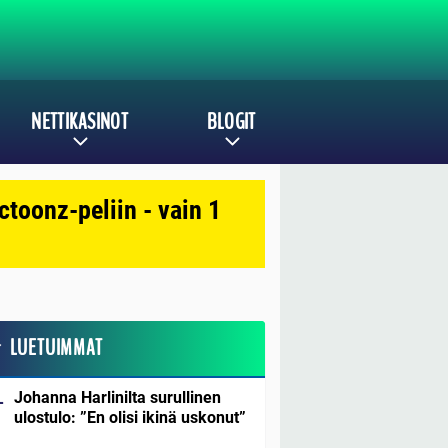
NETTIKASINOT
BLOGIT
toonz-peliin - vain 1
LUETUIMMAT
Johanna Harlinilta surullinen
ulostulo: ”En olisi ikinä uskonut”