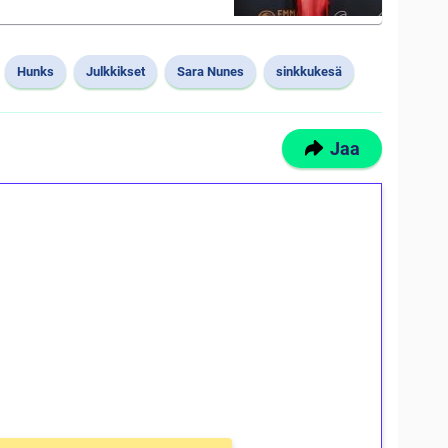
Hunks
Julkkikset
Sara Nunes
sinkkukesä
Jaa
ilmaiskierroksia ilman
osta Tuohi 1000 -peliin (arvo 0,20€ per