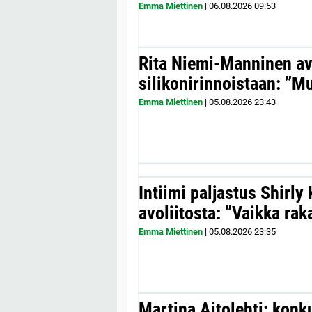
Emma Miettinen
|
06.08.2026
09:53
Rita Niemi-Manninen a
silikonirinnoistaan: ”Mul
Emma Miettinen
|
05.08.2026
23:43
Intiimi paljastus Shirly
avoliitosta: ”Vaikka ra
Emma Miettinen
|
05.08.2026
23:35
Martina Aitolehti: konk