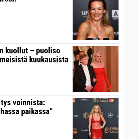
on kuollut – puoliso
iimeisistä kuukausista
itys voinnista:
ahassa paikassa”