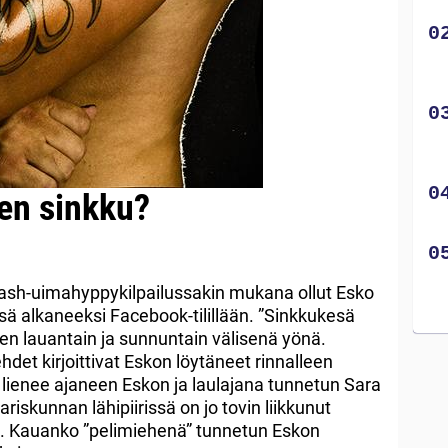
een sinkku?
ash-uimahyppykilpailussakin mukana ollut Esko
sä alkaneeksi Facebook-tilillään. ”Sinkkukesä
illeen lauantain ja sunnuntain välisenä yönä.
ehdet kirjoittivat Eskon löytäneet rinnalleen
lienee ajaneen Eskon ja laulajana tunnetun Sara
riskunnan lähipiirissä on jo tovin liikkunut
tä. Kauanko ”pelimiehenä” tunnetun Eskon