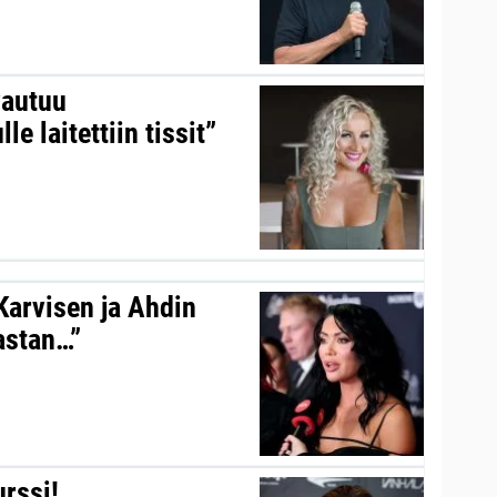
vautuu
le laitettiin tissit”
 Karvisen ja Ahdin
kastan…”
urssi!