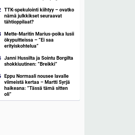
TTK-spekulointi kiihtyy – ovatko
nämä julkkikset seuraavat
tähtioppilaat?
Mette-Maritin Marius-poika lusii
ökypuitteissa – ”Ei saa
erityiskohtelua”
Janni Hussilta ja Sointu Borgilta
shokkiuutinen: ”Breikki”
Eppu Normaali nousee lavalle
viimeistä kertaa – Martti Syrjä
haikeana: ”Tässä tämä sitten
oli”