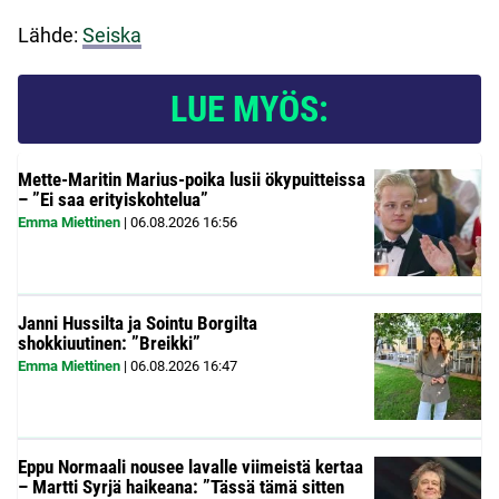
Lähde:
Seiska
LUE MYÖS:
Mette-Maritin Marius-poika lusii ökypuitteissa
– ”Ei saa erityiskohtelua”
Emma Miettinen
|
06.08.2026
16:56
Janni Hussilta ja Sointu Borgilta
shokkiuutinen: ”Breikki”
Emma Miettinen
|
06.08.2026
16:47
Eppu Normaali nousee lavalle viimeistä kertaa
– Martti Syrjä haikeana: ”Tässä tämä sitten