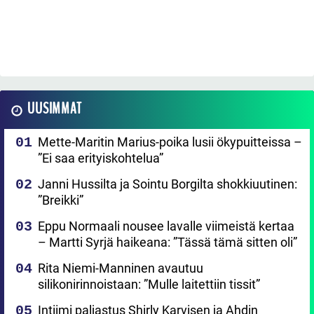
UUSIMMAT
Mette-Maritin Marius-poika lusii ökypuitteissa –
”Ei saa erityiskohtelua”
Janni Hussilta ja Sointu Borgilta shokkiuutinen:
”Breikki”
Eppu Normaali nousee lavalle viimeistä kertaa
– Martti Syrjä haikeana: ”Tässä tämä sitten oli”
Rita Niemi-Manninen avautuu
silikonirinnoistaan: ”Mulle laitettiin tissit”
Intiimi paljastus Shirly Karvisen ja Ahdin