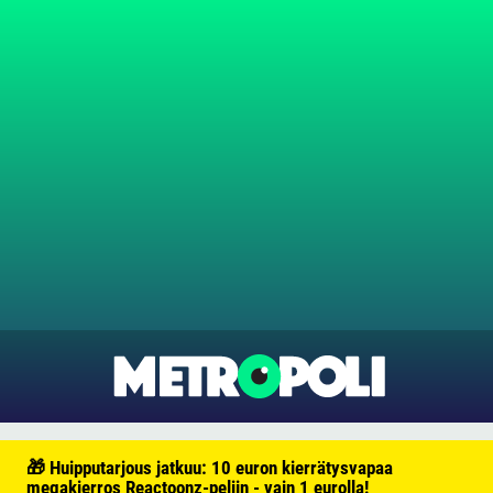
🎁 Huipputarjous jatkuu: 10 euron kierrätysvapaa
megakierros Reactoonz-peliin - vain 1 eurolla!