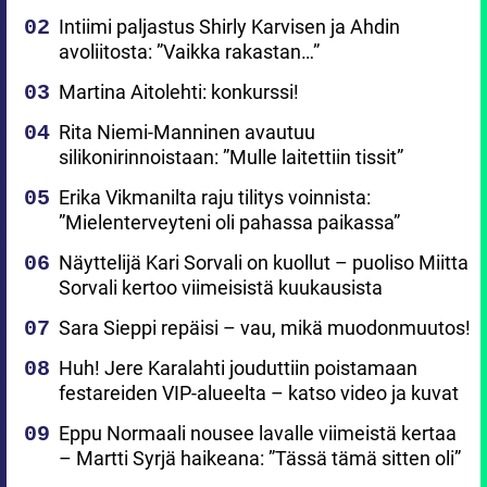
Intiimi paljastus Shirly Karvisen ja Ahdin
avoliitosta: ”Vaikka rakastan…”
Martina Aitolehti: konkurssi!
Rita Niemi-Manninen avautuu
silikonirinnoistaan: ”Mulle laitettiin tissit”
Erika Vikmanilta raju tilitys voinnista:
”Mielenterveyteni oli pahassa paikassa”
Näyttelijä Kari Sorvali on kuollut – puoliso Miitta
Sorvali kertoo viimeisistä kuukausista
Sara Sieppi repäisi – vau, mikä muodonmuutos!
Huh! Jere Karalahti jouduttiin poistamaan
festareiden VIP-alueelta – katso video ja kuvat
Eppu Normaali nousee lavalle viimeistä kertaa
– Martti Syrjä haikeana: ”Tässä tämä sitten oli”