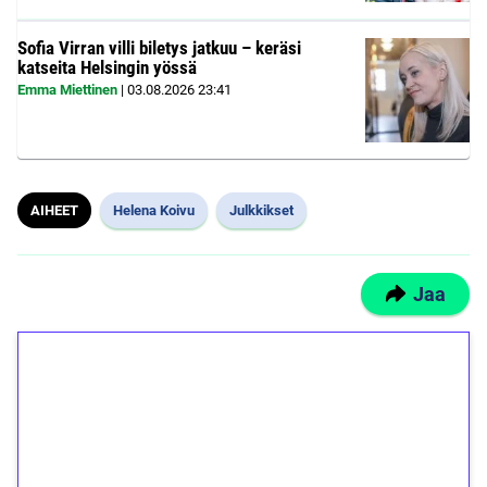
Sofia Virran villi biletys jatkuu – keräsi
katseita Helsingin yössä
Emma Miettinen
|
03.08.2026
23:41
AIHEET
Helena Koivu
Julkkikset
Jaa
1€ = 10€ arvosta
ilmaiskierroksia ilman
kierrätystä!