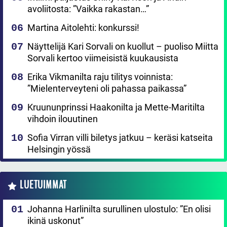
avoliitosta: ”Vaikka rakastan…”
Martina Aitolehti: konkurssi!
Näyttelijä Kari Sorvali on kuollut – puoliso Miitta
Sorvali kertoo viimeisistä kuukausista
Erika Vikmanilta raju tilitys voinnista:
”Mielenterveyteni oli pahassa paikassa”
Kruununprinssi Haakonilta ja Mette-Maritilta
vihdoin ilouutinen
Sofia Virran villi biletys jatkuu – keräsi katseita
Helsingin yössä
LUETUIMMAT
Johanna Harlinilta surullinen ulostulo: ”En olisi
ikinä uskonut”