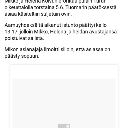
Mikko ja Helena Koivun eroriitaa puitiin Turun
oikeustalolla torstaina 5.6. Tuomarin päätöksestä
asiaa käsiteltiin suljetuin ovin.
Aamuyhdeksältä alkanut istunto päättyi kello
13.17, jolloin Mikko, Helena ja heidän avustajansa
poistuivat salista.
Mikon asianajaja ilmoitti silloin, että asiassa on
päästy sopuun.