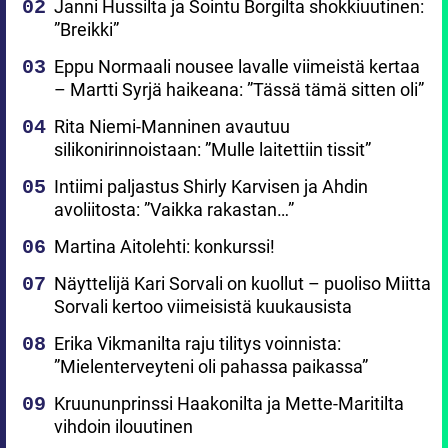
Janni Hussilta ja Sointu Borgilta shokkiuutinen:
”Breikki”
Eppu Normaali nousee lavalle viimeistä kertaa
– Martti Syrjä haikeana: ”Tässä tämä sitten oli”
Rita Niemi-Manninen avautuu
silikonirinnoistaan: ”Mulle laitettiin tissit”
Intiimi paljastus Shirly Karvisen ja Ahdin
avoliitosta: ”Vaikka rakastan…”
Martina Aitolehti: konkurssi!
Näyttelijä Kari Sorvali on kuollut – puoliso Miitta
Sorvali kertoo viimeisistä kuukausista
Erika Vikmanilta raju tilitys voinnista:
”Mielenterveyteni oli pahassa paikassa”
Kruununprinssi Haakonilta ja Mette-Maritilta
vihdoin ilouutinen