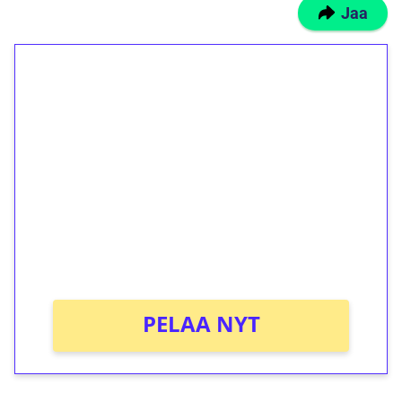
Jaa
1€ = 10€ arvosta
ilmaiskierroksia ilman
kierrätystä!
Talleta 1€
Saat heti 50 ilmaiskierrosta Tuohi 1000 -
peliin (arvo 0,20€ per kierros)!
Ei kierrätysvaatimusta!
PELAA NYT