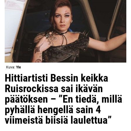
Kuva:
Yle
Hittiartisti Bessin keikka
Ruisrockissa sai ikävän
päätöksen – ”En tiedä, millä
pyhällä hengellä sain 4
viimeistä biisiä laulettua”