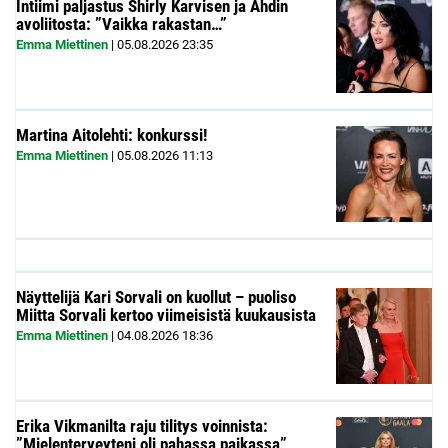
Intiimi paljastus Shirly Karvisen ja Ahdin
avoliitosta: ”Vaikka rakastan…”
Emma Miettinen
|
05.08.2026
23:35
Martina Aitolehti: konkurssi!
Emma Miettinen
|
05.08.2026
11:13
Näyttelijä Kari Sorvali on kuollut – puoliso
Miitta Sorvali kertoo viimeisistä kuukausista
Emma Miettinen
|
04.08.2026
18:36
Erika Vikmanilta raju tilitys voinnista:
”Mielenterveyteni oli pahassa paikassa”