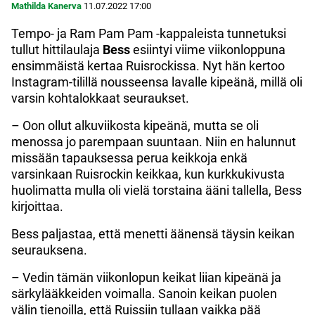
Mathilda Kanerva
11.07.2022
17:00
Tempo- ja Ram Pam Pam -kappaleista tunnetuksi
tullut hittilaulaja
Bess
esiintyi viime viikonloppuna
ensimmäistä kertaa Ruisrockissa. Nyt hän kertoo
Instagram-tilillä nousseensa lavalle kipeänä, millä oli
varsin kohtalokkaat seuraukset.
– Oon ollut alkuviikosta kipeänä, mutta se oli
menossa jo parempaan suuntaan. Niin en halunnut
missään tapauksessa perua keikkoja enkä
varsinkaan Ruisrockin keikkaa, kun kurkkukivusta
huolimatta mulla oli vielä torstaina ääni tallella, Bess
kirjoittaa.
Bess paljastaa, että menetti äänensä täysin keikan
seurauksena.
– Vedin tämän viikonlopun keikat liian kipeänä ja
särkylääkkeiden voimalla. Sanoin keikan puolen
välin tienoilla, että Ruissiin tullaan vaikka pää