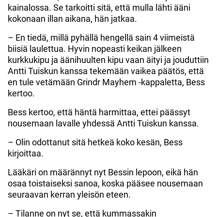
kainalossa. Se tarkoitti sitä, että mulla lähti ääni
kokonaan illan aikana, hän jatkaa.
– En tiedä, millä pyhällä hengellä sain 4 viimeistä
biisiä laulettua. Hyvin nopeasti keikan jälkeen
kurkkukipu ja äänihuulten kipu vaan äityi ja jouduttiin
Antti Tuiskun kanssa tekemään vaikea päätös, että
en tule vetämään Grindr Mayhem -kappaletta, Bess
kertoo.
Bess kertoo, että häntä harmittaa, ettei päässyt
nousemaan lavalle yhdessä Antti Tuiskun kanssa.
– Olin odottanut sitä hetkeä koko kesän, Bess
kirjoittaa.
Lääkäri on määrännyt nyt Bessin lepoon, eikä hän
osaa toistaiseksi sanoa, koska pääsee nousemaan
seuraavan kerran yleisön eteen.
– Tilanne on nyt se, että kummassakin