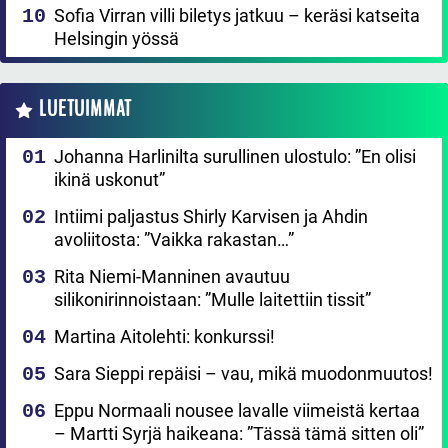
Sofia Virran villi biletys jatkuu – keräsi katseita
Helsingin yössä
LUETUIMMAT
Johanna Harlinilta surullinen ulostulo: ”En olisi
ikinä uskonut”
Intiimi paljastus Shirly Karvisen ja Ahdin
avoliitosta: ”Vaikka rakastan…”
Rita Niemi-Manninen avautuu
silikonirinnoistaan: ”Mulle laitettiin tissit”
Martina Aitolehti: konkurssi!
Sara Sieppi repäisi – vau, mikä muodonmuutos!
Eppu Normaali nousee lavalle viimeistä kertaa
– Martti Syrjä haikeana: ”Tässä tämä sitten oli”