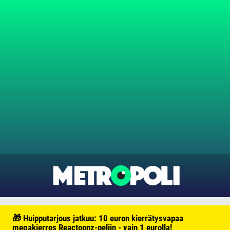
🎁 Huipputarjous jatkuu: 10 euron kierrätysvapaa
megakierros Reactoonz-peliin - vain 1 eurolla!