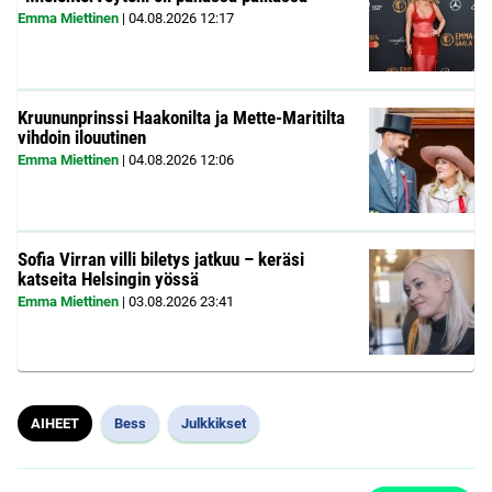
Emma Miettinen
|
04.08.2026
12:17
Kruununprinssi Haakonilta ja Mette-Maritilta
vihdoin ilouutinen
Emma Miettinen
|
04.08.2026
12:06
Sofia Virran villi biletys jatkuu – keräsi
katseita Helsingin yössä
Emma Miettinen
|
03.08.2026
23:41
AIHEET
Bess
Julkkikset