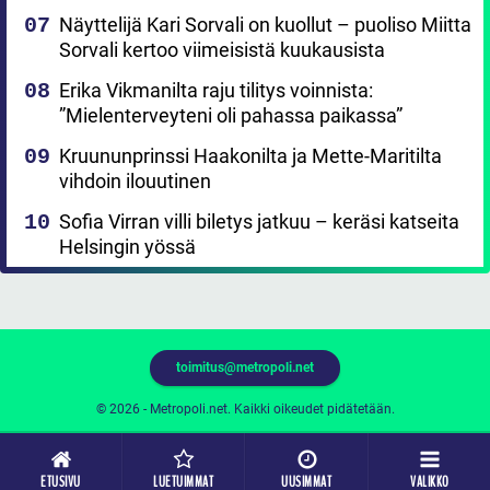
Näyttelijä Kari Sorvali on kuollut – puoliso Miitta
Sorvali kertoo viimeisistä kuukausista
Erika Vikmanilta raju tilitys voinnista:
”Mielenterveyteni oli pahassa paikassa”
Kruununprinssi Haakonilta ja Mette-Maritilta
vihdoin ilouutinen
Sofia Virran villi biletys jatkuu – keräsi katseita
Helsingin yössä
toimitus@metropoli.net
© 2026 - Metropoli.net. Kaikki oikeudet pidätetään.
ETUSIVU
LUETUIMMAT
UUSIMMAT
VALIKKO