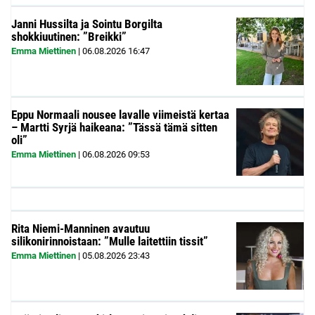
Janni Hussilta ja Sointu Borgilta
shokkiuutinen: ”Breikki”
Emma Miettinen
|
06.08.2026
16:47
Eppu Normaali nousee lavalle viimeistä kertaa
– Martti Syrjä haikeana: ”Tässä tämä sitten
oli”
Emma Miettinen
|
06.08.2026
09:53
Rita Niemi-Manninen avautuu
silikonirinnoistaan: ”Mulle laitettiin tissit”
Emma Miettinen
|
05.08.2026
23:43