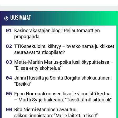
UUSIMMAT
Kasinorakastajan blogi: Peliautomaattien
propaganda
TTK-spekulointi kiihtyy – ovatko nämä julkkikset
seuraavat tähtioppilaat?
Mette-Maritin Marius-poika lusii ökypuitteissa –
”Ei saa erityiskohtelua”
Janni Hussilta ja Sointu Borgilta shokkiuutinen:
”Breikki”
Eppu Normaali nousee lavalle viimeistä kertaa
– Martti Syrjä haikeana: ”Tässä tämä sitten oli”
Rita Niemi-Manninen avautuu
silikonirinnoistaan: ”Mulle laitettiin tissit”