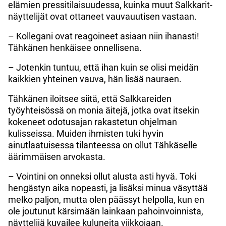
elämien pressitilaisuudessa, kuinka muut Salkkarit-
näyttelijät ovat ottaneet vauvauutisen vastaan.
– Kollegani ovat reagoineet asiaan niin ihanasti!
Tähkänen henkäisee onnellisena.
– Jotenkin tuntuu, että ihan kuin se olisi meidän
kaikkien yhteinen vauva, hän lisää nauraen.
Tähkänen iloitsee siitä, että Salkkareiden
työyhteisössä on monia äitejä, jotka ovat itsekin
kokeneet odotusajan rakastetun ohjelman
kulisseissa. Muiden ihmisten tuki hyvin
ainutlaatuisessa tilanteessa on ollut Tähkäselle
äärimmäisen arvokasta.
– Vointini on onneksi ollut alusta asti hyvä. Toki
hengästyn aika nopeasti, ja lisäksi minua väsyttää
melko paljon, mutta olen päässyt helpolla, kun en
ole joutunut kärsimään lainkaan pahoinvoinnista,
näyttelijä kuvailee kuluneita viikkojaan.