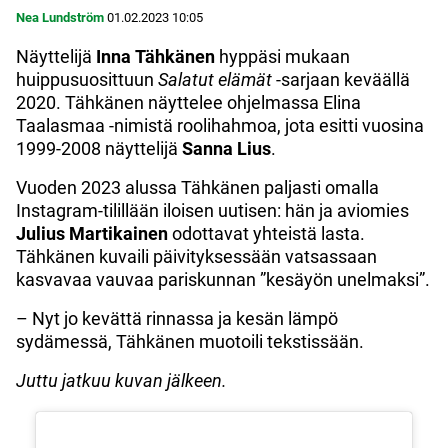
Nea Lundström
01.02.2023
10:05
Näyttelijä
Inna
Tähkänen
hyppäsi mukaan
huippusuosittuun
Salatut
elämät
-sarjaan keväällä
2020. Tähkänen näyttelee ohjelmassa Elina
Taalasmaa -nimistä roolihahmoa, jota esitti vuosina
1999-2008 näyttelijä
Sanna
Lius
.
Vuoden 2023 alussa Tähkänen paljasti omalla
Instagram-tilillään iloisen uutisen: hän ja aviomies
Julius
Martikainen
odottavat yhteistä lasta.
Tähkänen kuvaili päivityksessään vatsassaan
kasvavaa vauvaa pariskunnan ”kesäyön unelmaksi”.
– Nyt jo kevättä rinnassa ja kesän lämpö
sydämessä, Tähkänen muotoili tekstissään.
Juttu jatkuu kuvan jälkeen.