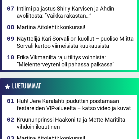
Intiimi paljastus Shirly Karvisen ja Ahdin
avoliitosta: ”Vaikka rakastan…”
Martina Aitolehti: konkurssi!
Näyttelijä Kari Sorvali on kuollut – puoliso Miitta
Sorvali kertoo viimeisistä kuukausista
Erika Vikmanilta raju tilitys voinnista:
”Mielenterveyteni oli pahassa paikassa”
LUETUIMMAT
Huh! Jere Karalahti jouduttiin poistamaan
festareiden VIP-alueelta – katso video ja kuvat
Kruununprinssi Haakonilta ja Mette-Maritilta
vihdoin ilouutinen
Martina Aitolehti: konkurssi!