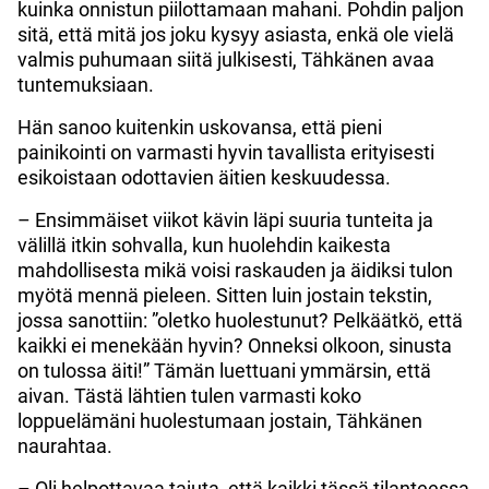
kuinka onnistun piilottamaan mahani. Pohdin paljon
sitä, että mitä jos joku kysyy asiasta, enkä ole vielä
valmis puhumaan siitä julkisesti, Tähkänen avaa
tuntemuksiaan.
Hän sanoo kuitenkin uskovansa, että pieni
painikointi on varmasti hyvin tavallista erityisesti
esikoistaan odottavien äitien keskuudessa.
– Ensimmäiset viikot kävin läpi suuria tunteita ja
välillä itkin sohvalla, kun huolehdin kaikesta
mahdollisesta mikä voisi raskauden ja äidiksi tulon
myötä mennä pieleen. Sitten luin jostain tekstin,
jossa sanottiin: ”oletko huolestunut? Pelkäätkö, että
kaikki ei menekään hyvin? Onneksi olkoon, sinusta
on tulossa äiti!” Tämän luettuani ymmärsin, että
aivan. Tästä lähtien tulen varmasti koko
loppuelämäni huolestumaan jostain, Tähkänen
naurahtaa.
– Oli helpottavaa tajuta, että kaikki tässä tilanteessa