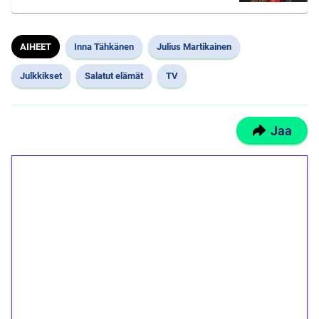
AIHEET
Inna Tähkänen
Julius Martikainen
Julkkikset
Salatut elämät
TV
Jaa
1€ = 10€ arvosta
ilmaiskierroksia ilman
kierrätystä!
Talleta 1€
Saat heti 50 ilmaiskierrosta Tuohi 1000 -
peliin (arvo 0,20€ per kierros)!