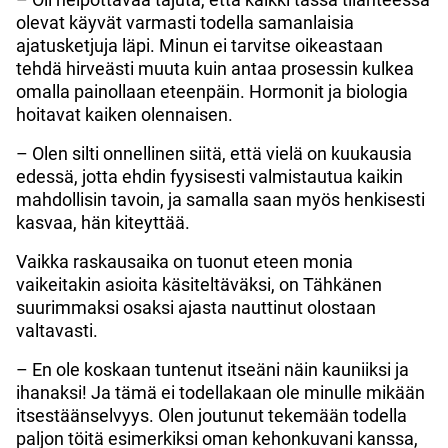
olevat käyvät varmasti todella samanlaisia
ajatusketjuja läpi. Minun ei tarvitse oikeastaan
tehdä hirveästi muuta kuin antaa prosessin kulkea
omalla painollaan eteenpäin. Hormonit ja biologia
hoitavat kaiken olennaisen.
– Olen silti onnellinen siitä, että vielä on kuukausia
edessä, jotta ehdin fyysisesti valmistautua kaikin
mahdollisin tavoin, ja samalla saan myös henkisesti
kasvaa, hän kiteyttää.
Vaikka raskausaika on tuonut eteen monia
vaikeitakin asioita käsiteltäväksi, on Tähkänen
suurimmaksi osaksi ajasta nauttinut olostaan
valtavasti.
– En ole koskaan tuntenut itseäni näin kauniiksi ja
ihanaksi! Ja tämä ei todellakaan ole minulle mikään
itsestäänselvyys. Olen joutunut tekemään todella
paljon töitä esimerkiksi oman kehonkuvani kanssa,