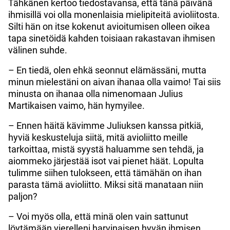
Tähkänen kertoo tiedostavansa, että tänä päivänä
ihmisillä voi olla monenlaisia mielipiteitä avioliitosta.
Silti hän on itse kokenut avioitumisen olleen oikea
tapa sinetöidä kahden toisiaan rakastavan ihmisen
välinen suhde.
– En tiedä, olen ehkä seonnut elämässäni, mutta
minun mielestäni on aivan ihanaa olla vaimo! Tai siis
minusta on ihanaa olla nimenomaan Julius
Martikaisen vaimo, hän hymyilee.
– Ennen häitä kävimme Juliuksen kanssa pitkiä,
hyviä keskusteluja siitä, mitä avioliitto meille
tarkoittaa, mistä syystä haluamme sen tehdä, ja
aiommeko järjestää isot vai pienet häät. Lopulta
tulimme siihen tulokseen, että tämähän on ihan
parasta tämä avioliitto. Miksi sitä manataan niin
paljon?
– Voi myös olla, että minä olen vain sattunut
löytämään vierelleni harvinaisen hyvän ihmisen,