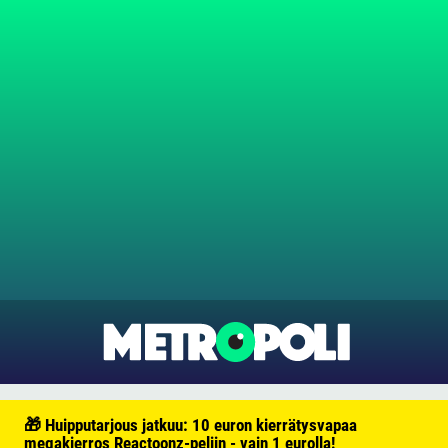
🎁 Huipputarjous jatkuu: 10 euron kierrätysvapaa
megakierros Reactoonz-peliin - vain 1 eurolla!