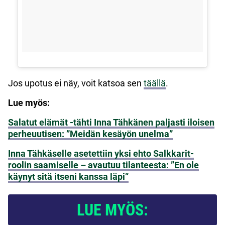
Jos upotus ei näy, voit katsoa sen
täällä
.
Lue myös:
Salatut elämät -tähti Inna Tähkänen paljasti iloisen
perheuutisen: ”Meidän kesäyön unelma”
Inna Tähkäselle asetettiin yksi ehto Salkkarit-
roolin saamiselle – avautuu tilanteesta: ”En ole
käynyt sitä itseni kanssa läpi”
LUE MYÖS: