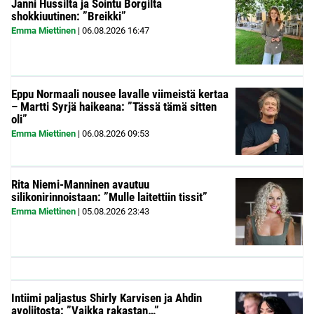
Janni Hussilta ja Sointu Borgilta
shokkiuutinen: ”Breikki”
Emma Miettinen
|
06.08.2026
16:47
Eppu Normaali nousee lavalle viimeistä kertaa
– Martti Syrjä haikeana: ”Tässä tämä sitten
oli”
Emma Miettinen
|
06.08.2026
09:53
Rita Niemi-Manninen avautuu
silikonirinnoistaan: ”Mulle laitettiin tissit”
Emma Miettinen
|
05.08.2026
23:43
Intiimi paljastus Shirly Karvisen ja Ahdin
avoliitosta: ”Vaikka rakastan…”