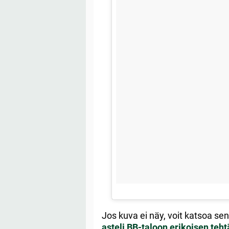
Jos kuva ei näy, voit katsoa se
asteli BB-taloon erikoisen teh