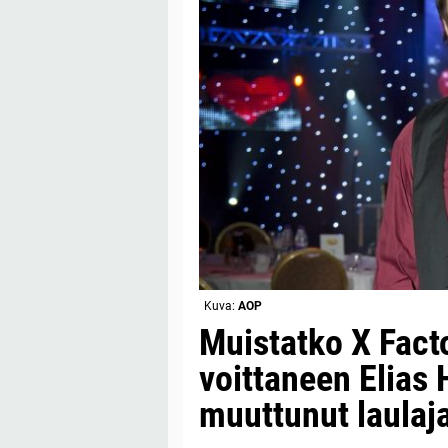
Kuva:
AOP
Muistatko X Facto
voittaneen Elias 
muuttunut laulaj