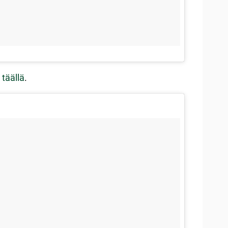
n
täällä
.