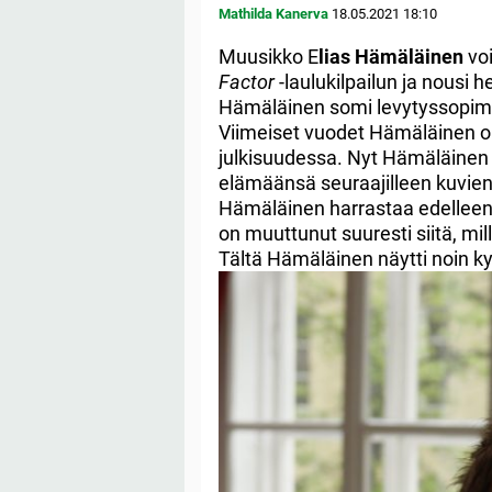
Mathilda Kanerva
18.05.2021
18:10
Muusikko E
lias Hämäläinen
vo
Factor
-laulukilpailun ja nousi 
Hämäläinen somi levytyssopim
Viimeiset vuodet Hämäläinen on v
julkisuudessa. Nyt Hämäläinen o
elämäänsä seuraajilleen kuvien
Hämäläinen harrastaa edelleen
on muuttunut suuresti siitä, mil
Tältä Hämäläinen näytti noin k