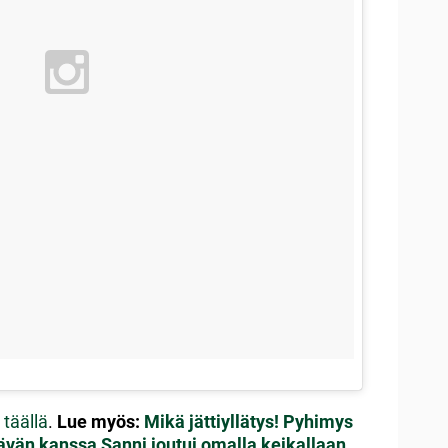
n
täällä
.
Lue myös:
Mikä jättiyllätys! Pyhimys
tävän kanssa
Sanni joutui omalla keikallaan