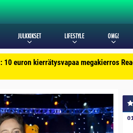
JULKKIKSET
LIFESTYLE
OMG!
: 10 euron kierrätysvapaa megakierros Reac