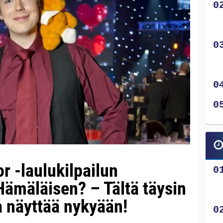
r -laulukilpailun
Hämäläisen? – Tältä täysin
a näyttää nykyään!