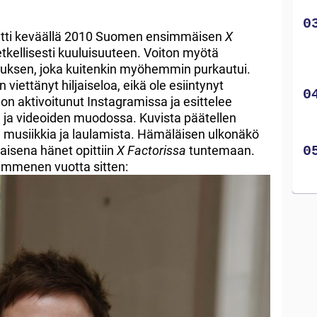
itti keväällä 2010 Suomen ensimmäisen
X
hetkellisesti kuuluisuuteen. Voiton myötä
uksen, joka kuitenkin myöhemmin purkautui.
iettänyt hiljaiseloa, eikä ole esiintynyt
n aktivoitunut Instagramissa ja esittelee
 ja videoiden muodossa. Kuvista päätellen
 musiikkia ja laulamista. Hämäläisen ulkonäkö
laisena hänet opittiin
X Factorissa
tuntemaan.
ymmenen vuotta sitten: