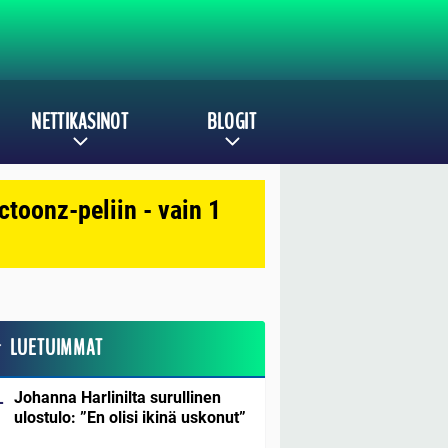
NETTIKASINOT
BLOGIT
toonz-peliin - vain 1
LUETUIMMAT
Johanna Harlinilta surullinen
ulostulo: ”En olisi ikinä uskonut”