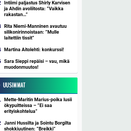
Intiimi paljastus Shirly Karvisen
ja Ahdin avoliitosta: ”Vaikka
rakastan…”
Rita Niemi-Manninen avautuu
silikonirinnoistaan: ”Mulle
laitettiin tissit”
Martina Aitolehti: konkurssi!
Sara Sieppi repäisi – vau, mikä
muodonmuutos!
UUSIMMAT
Mette-Maritin Marius-poika lusii
ökypuitteissa – ”Ei saa
erityiskohtelua”
Janni Hussilta ja Sointu Borgilta
shokkiuutinen: ”Breikki”