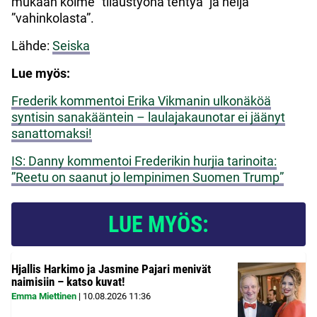
mukaan kolme ”tilaustyönä tehtyä” ja neljä
”vahinkolasta”.
Lähde:
Seiska
Lue myös:
Frederik kommentoi Erika Vikmanin ulkonäköä
syntisin sanakääntein – laulajakaunotar ei jäänyt
sanattomaksi!
IS: Danny kommentoi Frederikin hurjia tarinoita:
”Reetu on saanut jo lempinimen Suomen Trump”
LUE MYÖS:
Hjallis Harkimo ja Jasmine Pajari menivät
naimisiin – katso kuvat!
Emma Miettinen
|
10.08.2026
11:36