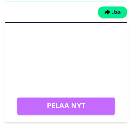
Jaa
🎁 Huipputarjous jatkuu: 10
euron kierrätysvapaa
megakierros Reactoonz-
peliin – vain 1 eurolla!
Peli: Reactoonz
Vain uusille asiakkaille!
PELAA NYT