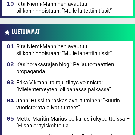
Rita Niemi-Manninen avautuu
silikonirinnoistaan: ”Mulle laitettiin tissit”
LUETUIMMAT
Rita Niemi-Manninen avautuu
silikonirinnoistaan: ”Mulle laitettiin tissit”
Kasinorakastajan blogi: Peliautomaattien
propaganda
Erika Vikmanilta raju tilitys voinnista:
”Mielenterveyteni oli pahassa paikassa”
Janni Hussilta raskas avautuminen: ”Suurin
vuoristorata olivat tunteet”
Mette-Maritin Marius-poika lusii ökypuitteissa –
”Ei saa erityiskohtelua”