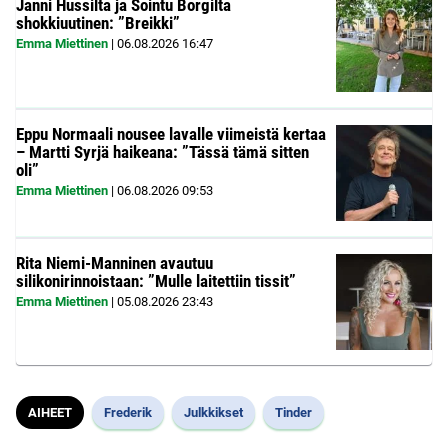
Janni Hussilta ja Sointu Borgilta
shokkiuutinen: ”Breikki”
Emma Miettinen
|
06.08.2026
16:47
Eppu Normaali nousee lavalle viimeistä kertaa
– Martti Syrjä haikeana: ”Tässä tämä sitten
oli”
Emma Miettinen
|
06.08.2026
09:53
Rita Niemi-Manninen avautuu
silikonirinnoistaan: ”Mulle laitettiin tissit”
Emma Miettinen
|
05.08.2026
23:43
AIHEET
Frederik
Julkkikset
Tinder