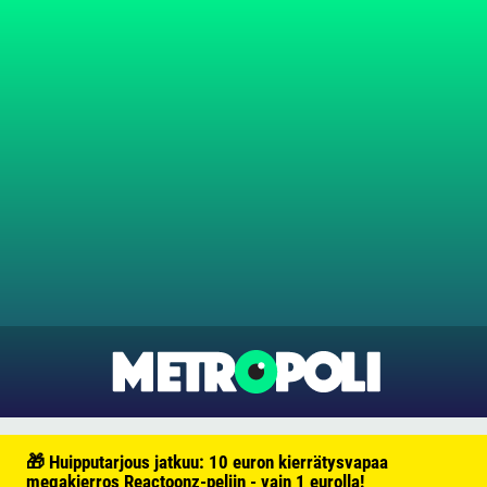
🎁 Huipputarjous jatkuu: 10 euron kierrätysvapaa
megakierros Reactoonz-peliin - vain 1 eurolla!