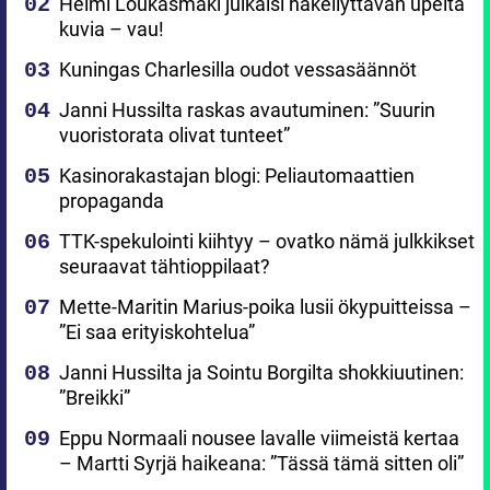
Helmi Loukasmäki julkaisi häkellyttävän upeita
kuvia – vau!
Kuningas Charlesilla oudot vessasäännöt
Janni Hussilta raskas avautuminen: ”Suurin
vuoristorata olivat tunteet”
Kasinorakastajan blogi: Peliautomaattien
propaganda
TTK-spekulointi kiihtyy – ovatko nämä julkkikset
seuraavat tähtioppilaat?
Mette-Maritin Marius-poika lusii ökypuitteissa –
”Ei saa erityiskohtelua”
Janni Hussilta ja Sointu Borgilta shokkiuutinen:
”Breikki”
Eppu Normaali nousee lavalle viimeistä kertaa
– Martti Syrjä haikeana: ”Tässä tämä sitten oli”