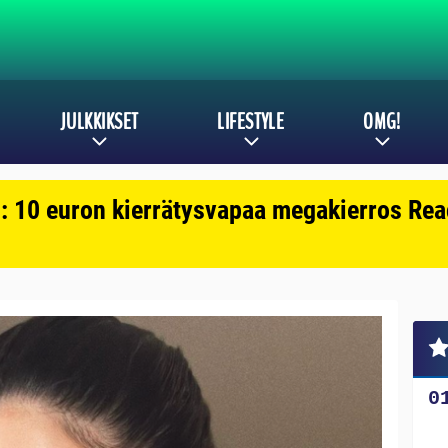
JULKKIKSET
LIFESTYLE
OMG!
: 10 euron kierrätysvapaa megakierros Reac