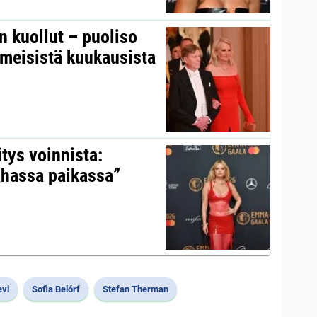
on kuollut – puoliso
iimeisistä kuukausista
itys voinnista:
ahassa paikassa”
evi
Sofia Belórf
Stefan Therman