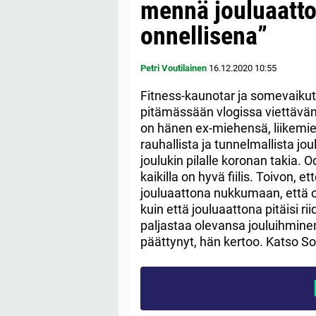
mennä jouluaatt
onnellisena”
Petri Voutilainen
16.12.2020
10:55
Fitness-kaunotar ja somevaiku
pitämässään vlogissa viettäväns
on hänen ex-miehensä, liikemi
rauhallista ja tunnelmallista jo
joulukin pilalle koronan takia. 
kaikilla on hyvä fiilis. Toivon,
jouluaattona nukkumaan, että on
kuin että jouluaattona pitäisi rii
paljastaa olevansa jouluihminen
päättynyt, hän kertoo. Katso So