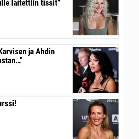
le laitettiin tissit”
 Karvisen ja Ahdin
kastan…”
urssi!