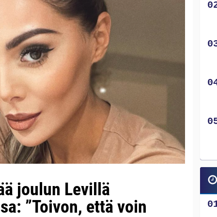
ää joulun Levillä
a: ”Toivon, että voin