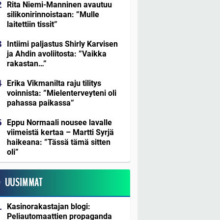
Rita Niemi-Manninen avautuu
silikonirinnoistaan: ”Mulle
laitettiin tissit”
Intiimi paljastus Shirly Karvisen
ja Ahdin avoliitosta: ”Vaikka
rakastan…”
Erika Vikmanilta raju tilitys
voinnista: ”Mielenterveyteni oli
pahassa paikassa”
Eppu Normaali nousee lavalle
viimeistä kertaa – Martti Syrjä
haikeana: ”Tässä tämä sitten
oli”
UUSIMMAT
Kasinorakastajan blogi:
Peliautomaattien propaganda