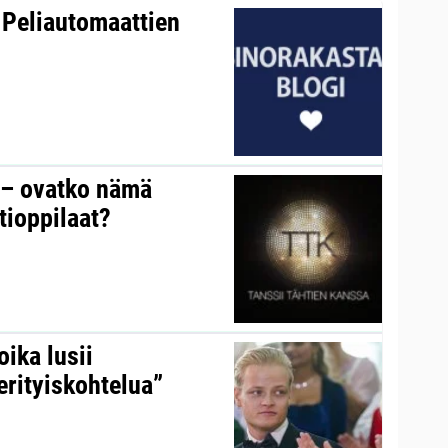
 Peliautomaattien
y – ovatko nämä
tioppilaat?
ika lusii
erityiskohtelua”