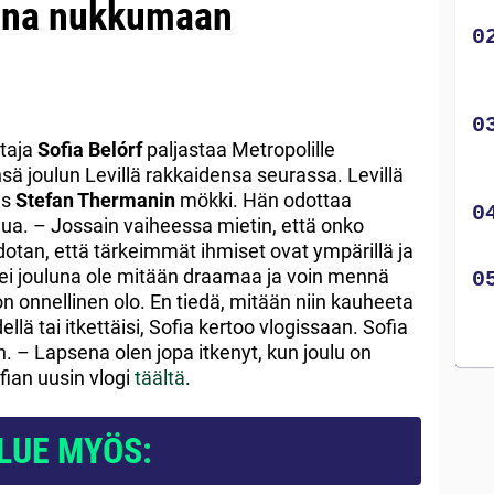
ona nukkumaan
ttaja
Sofia Belórf
paljastaa Metropolille
ä joulun Levillä rakkaidensa seurassa. Levillä
es
Stefan Thermanin
mökki. Hän odottaa
ulua. – Jossain vaiheessa mietin, että onko
Odotan, että tärkeimmät ihmiset ovat ympärillä ja
 ettei jouluna ole mitään draamaa ja voin mennä
 onnellinen olo. En tiedä, mitään niin kauheeta
dellä tai itkettäisi, Sofia kertoo vlogissaan. Sofia
. – Lapsena olen jopa itkenyt, kun joulu on
fian uusin vlogi
täältä
.
LUE MYÖS: