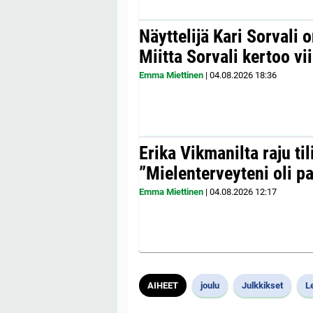
Näyttelijä Kari Sorvali 
Miitta Sorvali kertoo v
Emma Miettinen
|
04.08.2026
18:36
Erika Vikmanilta raju til
”Mielenterveyteni oli p
Emma Miettinen
|
04.08.2026
12:17
AIHEET
joulu
Julkkikset
L