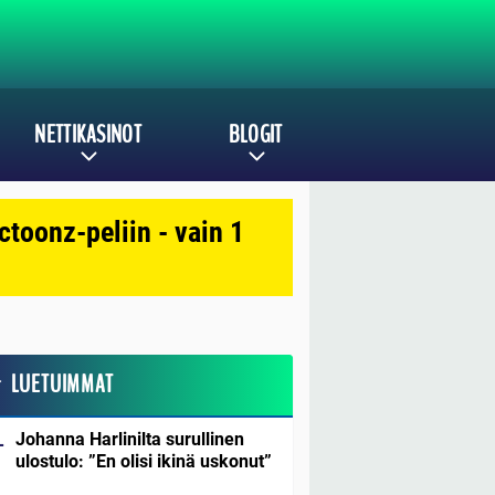
NETTIKASINOT
BLOGIT
toonz-peliin - vain 1
LUETUIMMAT
Johanna Harlinilta surullinen
ulostulo: ”En olisi ikinä uskonut”