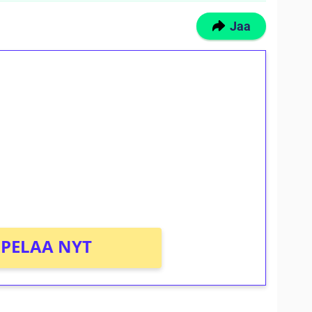
Jaa
ilmaiskierroksia ilman
osta Tuohi 1000 -peliin (arvo 0,20€ per
PELAA NYT