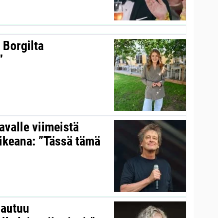
 Borgilta
”
valle viimeistä
aikeana: ”Tässä tämä
vautuu