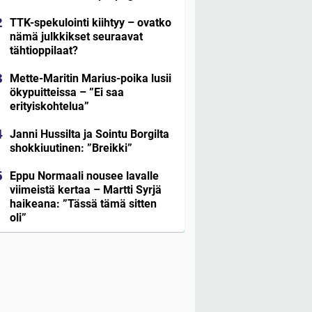
TTK-spekulointi kiihtyy – ovatko
nämä julkkikset seuraavat
tähtioppilaat?
Mette-Maritin Marius-poika lusii
ökypuitteissa – ”Ei saa
erityiskohtelua”
Janni Hussilta ja Sointu Borgilta
shokkiuutinen: ”Breikki”
Eppu Normaali nousee lavalle
viimeistä kertaa – Martti Syrjä
haikeana: ”Tässä tämä sitten
oli”