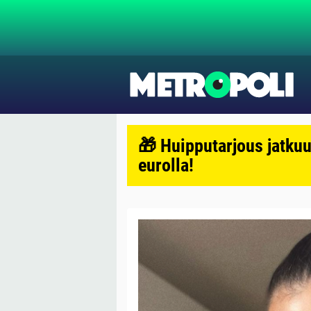
🎁 Huipputarjous jatkuu
eurolla!