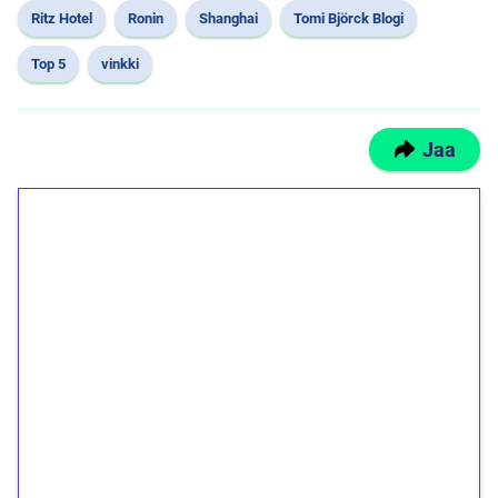
Ritz Hotel
Ronin
Shanghai
Tomi Björck Blogi
Top 5
vinkki
Jaa
1€ = 10€ arvosta
ilmaiskierroksia ilman
kierrätystä!
Talleta 1€
Saat heti 50 ilmaiskierrosta Tuohi 1000 -
peliin (arvo 0,20€ per kierros)!
Ei kierrätysvaatimusta!