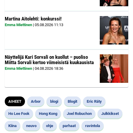
Martina Aitolehti: konkurssi!
Emma Miettinen
|
05.08.2026
11:13
Näyttelijä Kari Sorvali on kuollut – puoliso
Miitta Sorvali kertoo viimeisistä kuukausista
Emma Miettinen
|
04.08.2026
18:36
AIHEET
Arbor
blogi
Blogit
Eric Räty
Ho Lee Fook
Hong Kong
Joel Robuchon
Julkkikset
Kiina
neuvo
ohje
parhaat
ravintola