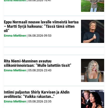
Emma Miettinen
|
06.08.2026
16:47
Eppu Normaali nousee lavalle viimeistä kertaa
– Martti Syrjä haikeana: ”Tässä tämä sitten
oli”
Emma Miettinen
|
06.08.2026
09:53
Rita Niemi-Manninen avautuu
silikonirinnoistaan: ”Mulle laitettiin tissit”
Emma Miettinen
|
05.08.2026
23:43
Intiimi paljastus Shirly Karvisen ja Ahdin
avoliitosta: ”Vaikka rakastan…”
Emma Miettinen
|
05.08.2026
23:35