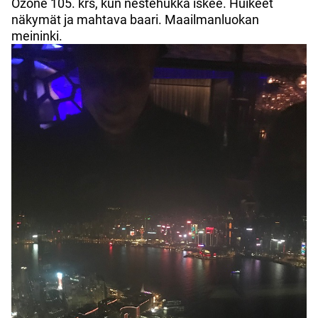
Ozone 105. krs, kun nestehukka iskee. Huikeet
näkymät ja mahtava baari. Maailmanluokan
meininki.