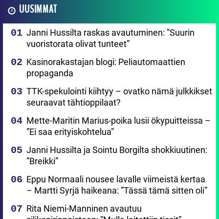
UUSIMMAT
Janni Hussilta raskas avautuminen: ”Suurin
vuoristorata olivat tunteet”
Kasinorakastajan blogi: Peliautomaattien
propaganda
TTK-spekulointi kiihtyy – ovatko nämä julkkikset
seuraavat tähtioppilaat?
Mette-Maritin Marius-poika lusii ökypuitteissa –
”Ei saa erityiskohtelua”
Janni Hussilta ja Sointu Borgilta shokkiuutinen:
”Breikki”
Eppu Normaali nousee lavalle viimeistä kertaa
– Martti Syrjä haikeana: ”Tässä tämä sitten oli”
Rita Niemi-Manninen avautuu