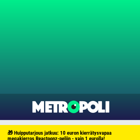
🎁 Huipputarjous jatkuu: 10 euron kierrätysvapaa
megakierros Reactoonz-peliin - vain 1 eurolla!