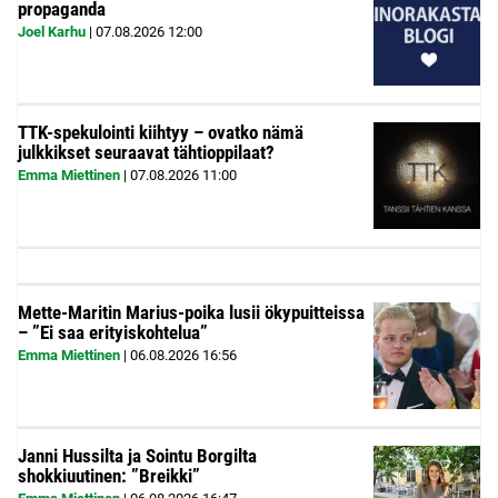
propaganda
Joel Karhu
|
07.08.2026
12:00
TTK-spekulointi kiihtyy – ovatko nämä
julkkikset seuraavat tähtioppilaat?
Emma Miettinen
|
07.08.2026
11:00
Mette-Maritin Marius-poika lusii ökypuitteissa
– ”Ei saa erityiskohtelua”
Emma Miettinen
|
06.08.2026
16:56
Janni Hussilta ja Sointu Borgilta
shokkiuutinen: ”Breikki”