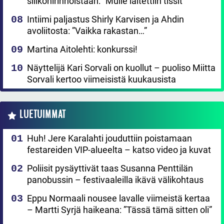
silikonirinnoistaan: ”Mulle laitettiin tissit”
Intiimi paljastus Shirly Karvisen ja Ahdin
avoliitosta: ”Vaikka rakastan…”
Martina Aitolehti: konkurssi!
Näyttelijä Kari Sorvali on kuollut – puoliso Miitta
Sorvali kertoo viimeisistä kuukausista
LUETUIMMAT
Huh! Jere Karalahti jouduttiin poistamaan
festareiden VIP-alueelta – katso video ja kuvat
Poliisit pysäyttivät taas Susanna Penttilän
panobussin – festivaaleilla ikävä välikohtaus
Eppu Normaali nousee lavalle viimeistä kertaa
– Martti Syrjä haikeana: ”Tässä tämä sitten oli”