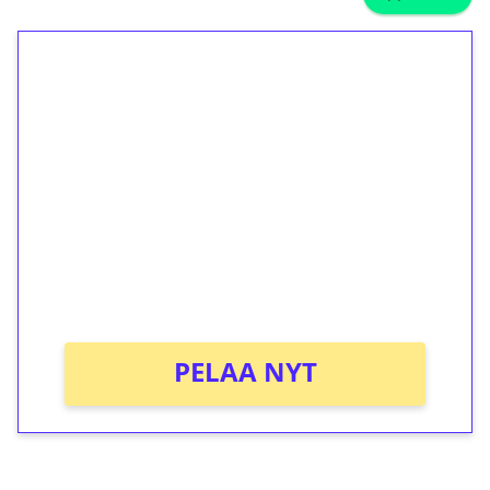
1€ = 10€ arvosta
ilmaiskierroksia ilman
kierrätystä!
Talleta 1€
Saat heti 50 ilmaiskierrosta Tuohi 1000 -
peliin (arvo 0,20€ per kierros)!
Ei kierrätysvaatimusta!
PELAA NYT