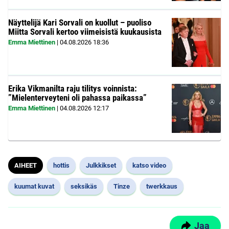
Näyttelijä Kari Sorvali on kuollut – puoliso
Miitta Sorvali kertoo viimeisistä kuukausista
Emma Miettinen
|
04.08.2026
18:36
Erika Vikmanilta raju tilitys voinnista:
”Mielenterveyteni oli pahassa paikassa”
Emma Miettinen
|
04.08.2026
12:17
AIHEET
hottis
Julkkikset
katso video
kuumat kuvat
seksikäs
Tinze
twerkkaus
Jaa