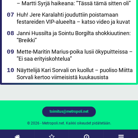
– Martti Syrjä haikeana: ”Tässä tämä sitten oli”
Huh! Jere Karalahti jouduttiin poistamaan
festareiden VIP-alueelta – katso video ja kuvat
Janni Hussilta ja Sointu Borgilta shokkiuutinen:
”Breikki”
Mette-Maritin Marius-poika lusii ökypuitteissa –
”Ei saa erityiskohtelua”
Näyttelijä Kari Sorvali on kuollut – puoliso Miitta
Sorvali kertoo viimeisistä kuukausista
toimitus@metropoli.net
© 2026 - Metropoli.net. Kaikki oikeudet pidätetään.