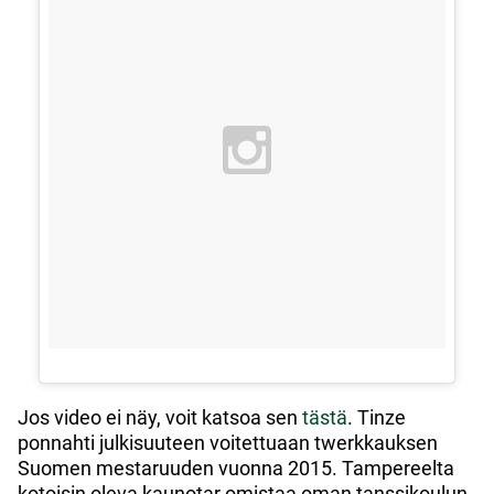
Jos video ei näy, voit katsoa sen
tästä
. Tinze
ponnahti julkisuuteen voitettuaan twerkkauksen
Suomen mestaruuden vuonna 2015. Tampereelta
kotoisin oleva kaunotar omistaa oman tanssikoulun