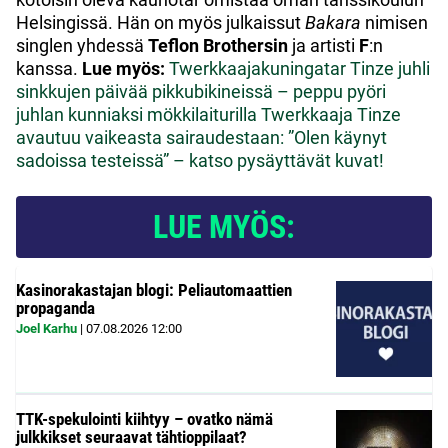
Helsingissä. Hän on myös julkaissut
Bakara
nimisen
singlen yhdessä
Teflon Brothersin
ja artisti
F
:n
kanssa.
Lue myös:
Twerkkaajakuningatar Tinze juhli
sinkkujen päivää pikkubikineissä – peppu pyöri
juhlan kunniaksi mökkilaiturilla
Twerkkaaja Tinze
avautuu vaikeasta sairaudestaan: ”Olen käynyt
sadoissa testeissä” – katso pysäyttävät kuvat!
LUE MYÖS:
Kasinorakastajan blogi: Peliautomaattien
propaganda
Joel Karhu
|
07.08.2026
12:00
TTK-spekulointi kiihtyy – ovatko nämä
julkkikset seuraavat tähtioppilaat?