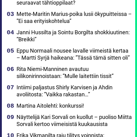
seuraavat tähtioppilaat?
Mette-Maritin Marius-poika lusii ökypuitteissa –
”Ei saa erityiskohtelua”
Janni Hussilta ja Sointu Borgilta shokkiuutinen:
”Breikki”
Eppu Normaali nousee lavalle viimeistä kertaa
– Martti Syrjä haikeana: ”Tässä tämä sitten oli”
Rita Niemi-Manninen avautuu
silikonirinnoistaan: ”Mulle laitettiin tissit”
Intiimi paljastus Shirly Karvisen ja Ahdin
avoliitosta: ”Vaikka rakastan…”
Martina Aitolehti: konkurssi!
Näyttelijä Kari Sorvali on kuollut – puoliso Miitta
Sorvali kertoo viimeisistä kuukausista
Erika Vikmanilta raju tilitys voinnista: