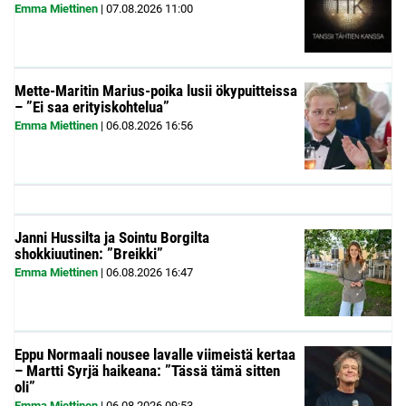
Emma Miettinen
|
07.08.2026
11:00
Mette-Maritin Marius-poika lusii ökypuitteissa
– ”Ei saa erityiskohtelua”
Emma Miettinen
|
06.08.2026
16:56
Janni Hussilta ja Sointu Borgilta
shokkiuutinen: ”Breikki”
Emma Miettinen
|
06.08.2026
16:47
Eppu Normaali nousee lavalle viimeistä kertaa
– Martti Syrjä haikeana: ”Tässä tämä sitten
oli”
Emma Miettinen
|
06.08.2026
09:53