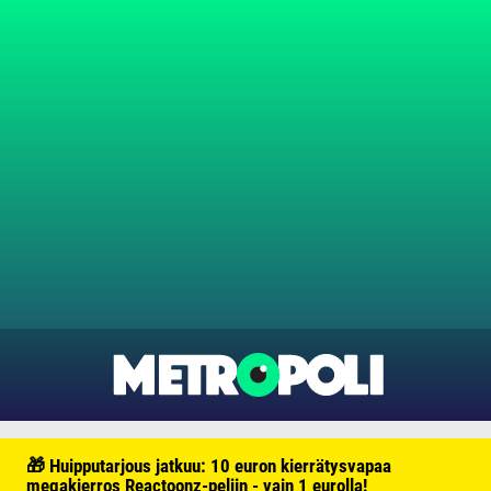
🎁 Huipputarjous jatkuu: 10 euron kierrätysvapaa
megakierros Reactoonz-peliin - vain 1 eurolla!