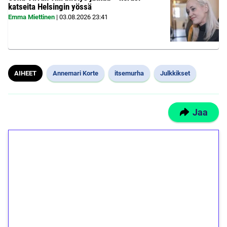
katseita Helsingin yössä
Emma Miettinen
|
03.08.2026
23:41
AIHEET
Annemari Korte
itsemurha
Julkkikset
Jaa
1€ = 10€ arvosta
ilmaiskierroksia ilman
kierrätystä!
Talleta 1€
Saat heti 50 ilmaiskierrosta Tuohi 1000 -