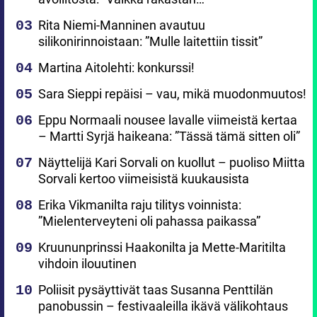
Rita Niemi-Manninen avautuu
silikonirinnoistaan: ”Mulle laitettiin tissit”
Martina Aitolehti: konkurssi!
Sara Sieppi repäisi – vau, mikä muodonmuutos!
Eppu Normaali nousee lavalle viimeistä kertaa
– Martti Syrjä haikeana: ”Tässä tämä sitten oli”
Näyttelijä Kari Sorvali on kuollut – puoliso Miitta
Sorvali kertoo viimeisistä kuukausista
Erika Vikmanilta raju tilitys voinnista:
”Mielenterveyteni oli pahassa paikassa”
Kruununprinssi Haakonilta ja Mette-Maritilta
vihdoin ilouutinen
Poliisit pysäyttivät taas Susanna Penttilän
panobussin – festivaaleilla ikävä välikohtaus