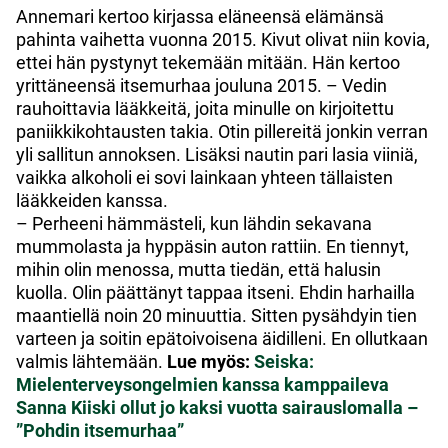
Annemari kertoo kirjassa eläneensä elämänsä
pahinta vaihetta vuonna 2015. Kivut olivat niin kovia,
ettei hän pystynyt tekemään mitään. Hän kertoo
yrittäneensä itsemurhaa jouluna 2015.
– Vedin
rauhoittavia lääkkeitä, joita minulle on kirjoitettu
paniikkikohtausten takia. Otin pillereitä jonkin verran
yli sallitun annoksen. Lisäksi nautin
pari lasia viiniä,
vaikka alkoholi ei sovi lainkaan yhteen tällaisten
lääkkeiden kanssa.
– Perheeni hämmästeli, kun lähdin sekavana
mummolasta ja hyppäsin auton rattiin. En
tiennyt,
mihin olin menossa, mutta tiedän, että halusin
kuolla. Olin päättänyt tappaa itseni. Ehdin harhailla
maantiellä noin 20 minuuttia. Sitten pysähdyin tien
varteen ja soitin
epätoivoisena äidilleni. En ollutkaan
valmis lähtemään.
Lue myös:
Seiska:
Mielenterveysongelmien kanssa kamppaileva
Sanna Kiiski ollut jo kaksi vuotta sairauslomalla –
”Pohdin itsemurhaa”