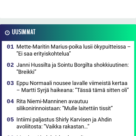
UUSIMMAT
Mette-Maritin Marius-poika lusii ökypuitteissa –
”Ei saa erityiskohtelua”
Janni Hussilta ja Sointu Borgilta shokkiuutinen:
”Breikki”
Eppu Normaali nousee lavalle viimeistä kertaa
– Martti Syrjä haikeana: ”Tässä tämä sitten oli”
Rita Niemi-Manninen avautuu
silikonirinnoistaan: ”Mulle laitettiin tissit”
Intiimi paljastus Shirly Karvisen ja Ahdin
avoliitosta: ”Vaikka rakastan…”