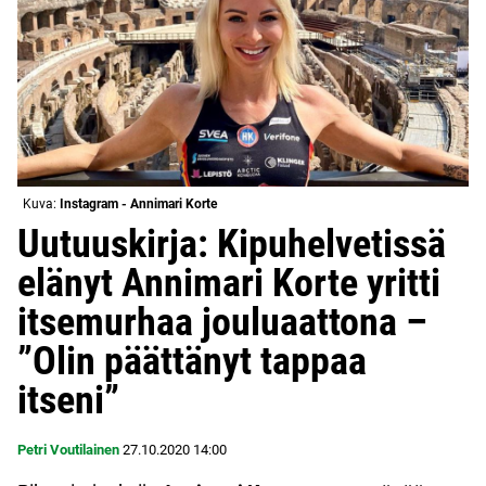
Kuva:
Instagram - Annimari Korte
Uutuuskirja: Kipuhelvetissä
elänyt Annimari Korte yritti
itsemurhaa jouluaattona –
”Olin päättänyt tappaa
itseni”
Petri Voutilainen
27.10.2020
14:00