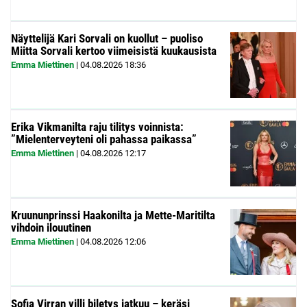
Näyttelijä Kari Sorvali on kuollut – puoliso
Miitta Sorvali kertoo viimeisistä kuukausista
Emma Miettinen
|
04.08.2026
18:36
Erika Vikmanilta raju tilitys voinnista:
”Mielenterveyteni oli pahassa paikassa”
Emma Miettinen
|
04.08.2026
12:17
Kruununprinssi Haakonilta ja Mette-Maritilta
vihdoin ilouutinen
Emma Miettinen
|
04.08.2026
12:06
Sofia Virran villi biletys jatkuu – keräsi