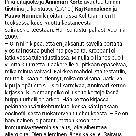
Pika-aitajuoksija
Annimari Korte
avautuu tänään
tiistaina julkaistussa (27.10.)
Kaj Kunnaksen
ja
Paavo Nurmen
kirjoittamassa Kohtaaminen II -
teoksessa kuusi vuotta kestäneestä
sairauskierteestään. Hän sairastui pahasti vuonna
2009.
– Olin niin kipeä, että en jaksanut kävellä portaita
ylös tai nostaa puhelinta pöydältä. Kroppani oli
jatkuvassa tulehdustilassa. Minulla oli lähes puoli
vuotta kuumetta. Lääkäreille oli pitkään epäselvää,
mikä minua vaivasi. Kaikkea mahdollista testattiin,
mutta kukaan ei tiennyt, mikä on vikana. Jatkuva
kipu ja epätietoisuus oli karmivaa, Annimari kertoo
kirjassa. Kuolemanpelko oli useita kertoja läsnä
huippu-urheilijan arkea. Hän kertoo kirjassa
pelänneensä tukehtumista, koska kärsi pitkään
eosinofiilisesta ruokatorven tulehduksesta.
– Se on
harvinainen ja parantumaton krooninen
immuunisysteemin sairaus, joka aiheuttaa
allergioita. Olen allerginen lähes kaikelle.
Sairaus