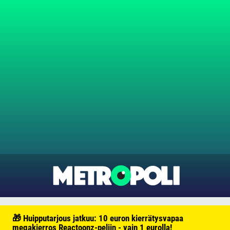
🎁 Huipputarjous jatkuu: 10 euron kierrätysvapaa
megakierros Reactoonz-peliin - vain 1 eurolla!