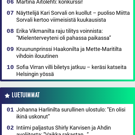
Martina Aitolehti: konkurssi!
Näyttelijä Kari Sorvali on kuollut – puoliso Miitta
Sorvali kertoo viimeisistä kuukausista
Erika Vikmanilta raju tilitys voinnista:
”Mielenterveyteni oli pahassa paikassa”
Kruununprinssi Haakonilta ja Mette-Maritilta
vihdoin ilouutinen
Sofia Virran villi biletys jatkuu – keräsi katseita
Helsingin yössä
LUETUIMMAT
Johanna Harlinilta surullinen ulostulo: ”En olisi
ikinä uskonut”
Intiimi paljastus Shirly Karvisen ja Ahdin
avoliitosta: ”Vaikka rakastan…”