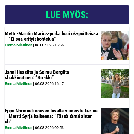
LUE MYÖS:
Mette-Maritin Marius-poika lusii ökypuitteissa
– ”Ei saa erityiskohtelua”
Emma Miettinen
|
06.08.2026
16:56
Janni Hussilta ja Sointu Borgilta
shokkiuutinen: ”Breikki”
Emma Miettinen
|
06.08.2026
16:47
Eppu Normaali nousee lavalle viimeistä kertaa
– Martti Syrjä haikeana: ”Tässä tämä sitten
oli”
Emma Miettinen
|
06.08.2026
09:53