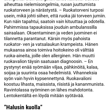
aiheuttaa nielemisongelmia, ruoan juuttumista
ruokatorveen ja närästystä.
– Ruokatorveni turposi
usein, mikä johti siihen, että ruoka jäi torveen jumiin.
Kun näin tapahtui, saatoin vain kituuttaa ja odotella.
Pahimmissa tapauksissa jouduin ambulanssilla
sairaalaan. Oksentaminen ja veden juominen ei
tilannetta parantanut. Kärsin myös pahoista
ruokator- ven ja vatsalaukun krampeista.
Hänen
mukaansa ainoa toimiva hoitokeino oli välttää
r
uoka-aineita, joille olen allerginen. Hän muutti
ruokavalion täysin saatuaan diagnoosin.
–
En
pystynyt enää syömään viljaa, pähkinöitä, kalaa,
soijaa ja suurinta osaa hedelmistä. Vihanneksia
syön vain hyvin kypsennettynä. Ruokavalioni
koostuu lihasta, maissista, riisistä ja kananmunista.
Ravintolassa syöminen on lähes mahdotonta.
Lentokentältä en löydä mitään syötävää.
”Halusin kuolla”