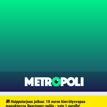
🎁 Huipputarjous jatkuu: 10 euron kierrätysvapaa
megakierros Reactoonz-peliin - vain 1 eurolla!