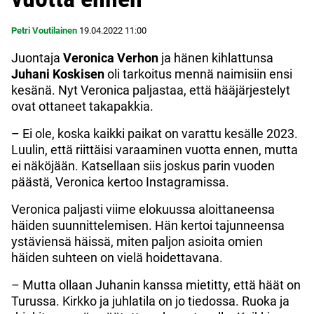
Petri Voutilainen
19.04.2022
11:00
Juontaja
Veronica Verhon
ja hänen kihlattunsa
Juhani Koskisen
oli tarkoitus mennä naimisiin ensi
kesänä. Nyt Veronica paljastaa, että hääjärjestelyt
ovat ottaneet takapakkia.
– Ei ole, koska kaikki paikat on varattu kesälle 2023.
Luulin, että riittäisi varaaminen vuotta ennen, mutta
ei näköjään. Katsellaan siis joskus parin vuoden
päästä, Veronica kertoo Instagramissa.
Veronica paljasti viime elokuussa aloittaneensa
häiden suunnittelemisen. Hän kertoi tajunneensa
ystäviensä häissä, miten paljon asioita omien
häiden suhteen on vielä hoidettavana.
– Mutta ollaan Juhanin kanssa mietitty, että häät on
Turussa. Kirkko ja juhlatila on jo tiedossa. Ruoka ja