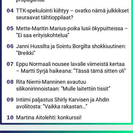
TTK-spekulointi kiihtyy – ovatko nämä julkkikset
seuraavat tähtioppilaat?
Mette-Maritin Marius-poika lusii ökypuitteissa –
”Ei saa erityiskohtelua”
Janni Hussilta ja Sointu Borgilta shokkiuutinen:
”Breikki”
Eppu Normaali nousee lavalle viimeistä kertaa
– Martti Syrjä haikeana: ”Tässä tämä sitten oli”
Rita Niemi-Manninen avautuu
silikonirinnoistaan: ”Mulle laitettiin tissit”
Intiimi paljastus Shirly Karvisen ja Ahdin
avoliitosta: ”Vaikka rakastan…”
Martina Aitolehti: konkurssi!