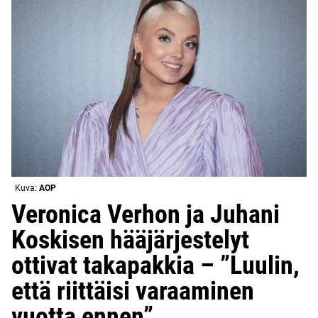
Kuva:
AOP
Veronica Verhon ja Juhani
Koskisen hääjärjestelyt
ottivat takapakkia – ”Luulin,
että riittäisi varaaminen
vuotta ennen”