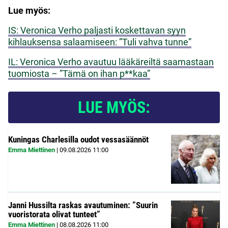
Lue myös:
IS: Veronica Verho paljasti koskettavan syyn
kihlauksensa salaamiseen: ”Tuli vahva tunne”
IL: Veronica Verho avautuu lääkäreiltä saamastaan
tuomiosta – ”Tämä on ihan p**kaa”
LUE MYÖS:
Kuningas Charlesilla oudot vessasäännöt
Emma Miettinen
|
09.08.2026
11:00
Janni Hussilta raskas avautuminen: ”Suurin
vuoristorata olivat tunteet”
Emma Miettinen
|
08.08.2026
11:00