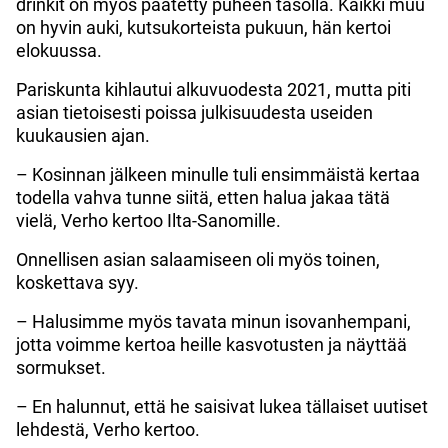
drinkit on myös päätetty puheen tasolla. Kaikki muu
on hyvin auki, kutsukorteista pukuun, hän kertoi
elokuussa.
Pariskunta kihlautui alkuvuodesta 2021, mutta piti
asian tietoisesti poissa julkisuudesta useiden
kuukausien ajan.
– Kosinnan jälkeen minulle tuli ensimmäistä kertaa
todella vahva tunne siitä, etten halua jakaa tätä
vielä, Verho kertoo Ilta-Sanomille.
Onnellisen asian salaamiseen oli myös toinen,
koskettava syy.
– Halusimme myös tavata minun isovanhempani,
jotta voimme kertoa heille kasvotusten ja näyttää
sormukset.
– En halunnut, että he saisivat lukea tällaiset uutiset
lehdestä, Verho kertoo.