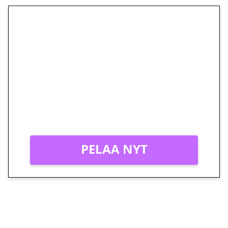
🎁 Huipputarjous jatkuu: 10
euron kierrätysvapaa
megakierros Reactoonz-
peliin – vain 1 eurolla!
Peli: Reactoonz
Vain uusille asiakkaille!
PELAA NYT