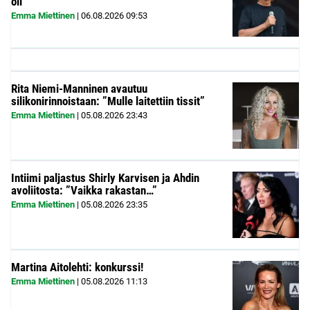
oli”
Emma Miettinen
|
06.08.2026
09:53
Rita Niemi-Manninen avautuu
silikonirinnoistaan: ”Mulle laitettiin tissit”
Emma Miettinen
|
05.08.2026
23:43
Intiimi paljastus Shirly Karvisen ja Ahdin
avoliitosta: ”Vaikka rakastan…”
Emma Miettinen
|
05.08.2026
23:35
Martina Aitolehti: konkurssi!
Emma Miettinen
|
05.08.2026
11:13