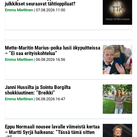
julkkikset seuraavat tähtioppilaat?
Emma Miettinen
|
07.08.2026
11:00
Mette-Maritin Marius-poika lusii ökypuitteissa
– ”Ei saa erityiskohtelua”
Emma Miettinen
|
06.08.2026
16:56
Janni Hussilta ja Sointu Borgilta
shokkiuutinen: ”Breikki”
Emma Miettinen
|
06.08.2026
16:47
Eppu Normaali nousee lavalle viimeistä kertaa
– Martti Syrjä haikeana: ”Tässä tämä sitten