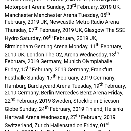
rd
Motorpoint Arena Sunday, 03
February, 2019 UK,
th
Manchester Manchester Arena Tuesday, 05
February, 2019 UK, Newcastle Metro Radio Arena
th
Thursday, 07
February, 2019 UK, Glasgow The SSE
th
Hydro Saturday, 09
February, 2019 UK,
th
Birmingham Genting Arena Monday, 11
February,
th
2019 UK, London The O2, Arena Wednesday, 13
February, 2019 Germany, Munich Olympiahalle
th
Friday, 15
February, 2019 Germany, Frankfurt
th
Festhalle Sunday, 17
February, 2019 Germany,
th
Hamburg Barclaycard Arena Tuesday, 19
February,
2019 Germany, Berlin Mercedes-Benz Arena Friday,
nd
22
February, 2019 Sweden, Stockholm Ericcson
th
Globe Sunday, 24
February, 2019 Finland, Helsinki
th
Hartwall Arena Wednesday, 27
February, 2019
st
Switzerland, Zurich Hallenstadion Friday, 01