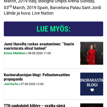
March, 2019 Italy, Bologna Unipol Arena Sunday,
rd
03
March, 2019 Spain, Barcelona Palau Sant Jordi
Lähde ja kuva: Live Nation
LUE MYÖS:
Janni Hussilta raskas avautuminen: ”Suurin
vuoristorata olivat tunteet”
Emma Miettinen
|
08.08.2026
11:00
Kasinorakastajan blogi: Peliautomaattien
propaganda
Joel Karhu
|
07.08.2026
12:00
TTK-spekulointi kiihtyy – ovatko nämä