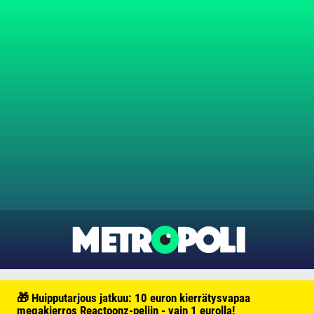
🎁 Huipputarjous jatkuu: 10 euron kierrätysvapaa
megakierros Reactoonz-peliin - vain 1 eurolla!