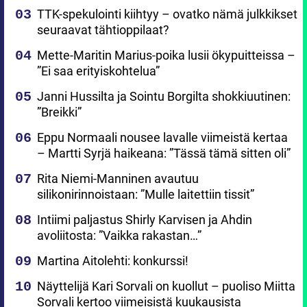
TTK-spekulointi kiihtyy – ovatko nämä julkkikset
seuraavat tähtioppilaat?
Mette-Maritin Marius-poika lusii ökypuitteissa –
”Ei saa erityiskohtelua”
Janni Hussilta ja Sointu Borgilta shokkiuutinen:
”Breikki”
Eppu Normaali nousee lavalle viimeistä kertaa
– Martti Syrjä haikeana: ”Tässä tämä sitten oli”
Rita Niemi-Manninen avautuu
silikonirinnoistaan: ”Mulle laitettiin tissit”
Intiimi paljastus Shirly Karvisen ja Ahdin
avoliitosta: ”Vaikka rakastan…”
Martina Aitolehti: konkurssi!
Näyttelijä Kari Sorvali on kuollut – puoliso Miitta
Sorvali kertoo viimeisistä kuukausista