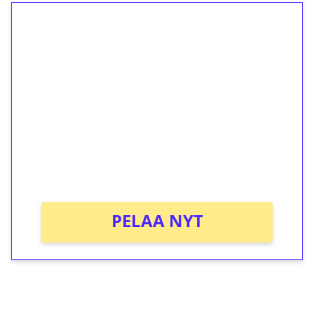
1€ = 10€ arvosta
ilmaiskierroksia ilman
kierrätystä!
Talleta 1€
Saat heti 50 ilmaiskierrosta Tuohi 1000 -
peliin (arvo 0,20€ per kierros)!
Ei kierrätysvaatimusta!
PELAA NYT