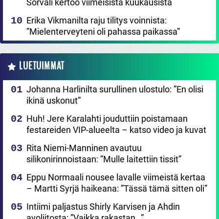
Sorvali kertoo viimeisistä kuukausista
Erika Vikmanilta raju tilitys voinnista:
”Mielenterveyteni oli pahassa paikassa”
LUETUIMMAT
Johanna Harlinilta surullinen ulostulo: ”En olisi
ikinä uskonut”
Huh! Jere Karalahti jouduttiin poistamaan
festareiden VIP-alueelta – katso video ja kuvat
Rita Niemi-Manninen avautuu
silikonirinnoistaan: ”Mulle laitettiin tissit”
Eppu Normaali nousee lavalle viimeistä kertaa
– Martti Syrjä haikeana: ”Tässä tämä sitten oli”
Intiimi paljastus Shirly Karvisen ja Ahdin
avoliitosta: ”Vaikka rakastan…”