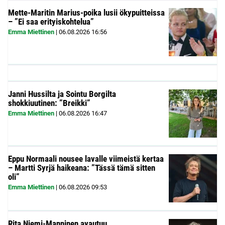
Mette-Maritin Marius-poika lusii ökypuitteissa
– ”Ei saa erityiskohtelua”
Emma Miettinen
|
06.08.2026
16:56
Janni Hussilta ja Sointu Borgilta
shokkiuutinen: ”Breikki”
Emma Miettinen
|
06.08.2026
16:47
Eppu Normaali nousee lavalle viimeistä kertaa
– Martti Syrjä haikeana: ”Tässä tämä sitten
oli”
Emma Miettinen
|
06.08.2026
09:53
Rita Niemi-Manninen avautuu