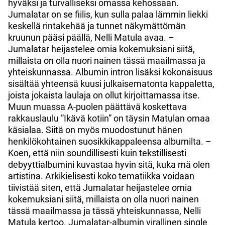
hyväksi ja turvalliseksi omassa kehossaan.
Jumalatar on se fiilis, kun sulla palaa lämmin liekki
keskellä rintakehää ja tunnet näkymättömän
kruunun pääsi päällä, Nelli Matula avaa. –
Jumalatar heijastelee omia kokemuksiani siitä,
millaista on olla nuori nainen tässä maailmassa ja
yhteiskunnassa. Albumin intron lisäksi kokonaisuus
sisältää yhteensä kuusi julkaisematonta kappaletta,
joista jokaista laulaja on ollut kirjoittamassa itse.
Muun muassa A-puolen päättävä koskettava
rakkauslaulu ”Ikävä kotiin” on täysin Matulan omaa
käsialaa. Siitä on myös muodostunut hänen
henkilökohtainen suosikkikappaleensa albumilta. –
Koen, että niin soundillisesti kuin tekstillisesti
debyyttialbumini kuvastaa hyvin sitä, kuka mä olen
artistina. Arkikielisesti koko tematiikka voidaan
tiivistää siten, että Jumalatar heijastelee omia
kokemuksiani siitä, millaista on olla nuori nainen
tässä maailmassa ja tässä yhteiskunnassa, Nelli
Matula kertoo. Jumalatar-albumin virallinen single