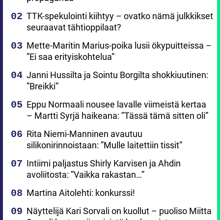
TTK-spekulointi kiihtyy – ovatko nämä julkkikset
seuraavat tähtioppilaat?
Mette-Maritin Marius-poika lusii ökypuitteissa –
”Ei saa erityiskohtelua”
Janni Hussilta ja Sointu Borgilta shokkiuutinen:
”Breikki”
Eppu Normaali nousee lavalle viimeistä kertaa
– Martti Syrjä haikeana: ”Tässä tämä sitten oli”
Rita Niemi-Manninen avautuu
silikonirinnoistaan: ”Mulle laitettiin tissit”
Intiimi paljastus Shirly Karvisen ja Ahdin
avoliitosta: ”Vaikka rakastan…”
Martina Aitolehti: konkurssi!
Näyttelijä Kari Sorvali on kuollut – puoliso Miitta