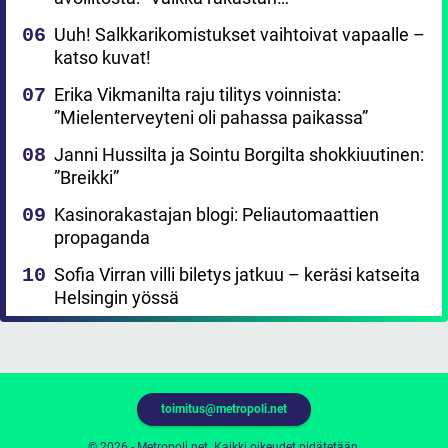
Uuh! Salkkarikomistukset vaihtoivat vapaalle –
katso kuvat!
Erika Vikmanilta raju tilitys voinnista:
”Mielenterveyteni oli pahassa paikassa”
Janni Hussilta ja Sointu Borgilta shokkiuutinen:
”Breikki”
Kasinorakastajan blogi: Peliautomaattien
propaganda
Sofia Virran villi biletys jatkuu – keräsi katseita
Helsingin yössä
toimitus@metropoli.net
© 2026 - Metropoli.net. Kaikki oikeudet pidätetään.