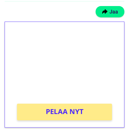
Jaa
1€ = 10€ arvosta
ilmaiskierroksia ilman
kierrätystä!
Talleta 1€
Saat heti 50 ilmaiskierrosta Tuohi 1000 -
peliin (arvo 0,20€ per kierros)!
Ei kierrätysvaatimusta!
PELAA NYT