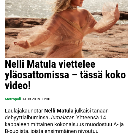
Nelli Matula viettelee
yläosattomissa – tässä koko
video!
Metropoli
09.08.2019
11:30
Laulajakaunotar
Nelli Matula
julkaisi tänään
debyyttialbuminsa
Jumalatar
. Yhteensä 14
kappaleen mittainen kokonaisuus muodostuu A- ja
B-puolista, joista ensimmäinen nivoutuu