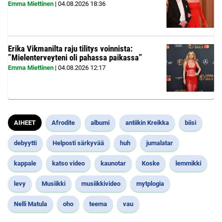
Emma Miettinen
|
04.08.2026
18:36
Erika Vikmanilta raju tilitys voinnista:
”Mielenterveyteni oli pahassa paikassa”
Emma Miettinen
|
04.08.2026
12:17
AIHEET
Afrodite
albumi
antiikin Kreikka
biisi
debyytti
Helposti särkyvää
huh
jumalatar
kappale
katso video
kaunotar
Koske
lemmikki
levy
Musiikki
musiikkivideo
mytplogia
Nelli Matula
oho
teema
vau