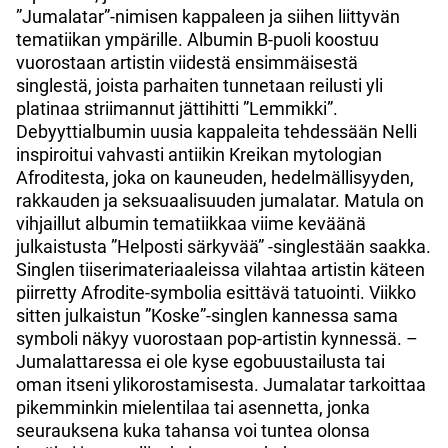
”Jumalatar”-nimisen kappaleen ja siihen liittyvän
tematiikan ympärille. Albumin B-puoli koostuu
vuorostaan artistin viidestä ensimmäisestä
singlestä, joista parhaiten tunnetaan reilusti yli
platinaa striimannut jättihitti ”Lemmikki”.
Debyyttialbumin uusia kappaleita tehdessään Nelli
inspiroitui vahvasti antiikin Kreikan mytologian
Afroditesta, joka on kauneuden, hedelmällisyyden,
rakkauden ja seksuaalisuuden jumalatar. Matula on
vihjaillut albumin tematiikkaa viime keväänä
julkaistusta ”Helposti särkyvää” -singlestään saakka.
Singlen tiiserimateriaaleissa vilahtaa artistin käteen
piirretty Afrodite-symbolia esittävä tatuointi. Viikko
sitten julkaistun ”Koske”-singlen kannessa sama
symboli näkyy vuorostaan pop-artistin kynnessä. –
Jumalattaressa ei ole kyse egobuustailusta tai
oman itseni ylikorostamisesta. Jumalatar tarkoittaa
pikemminkin mielentilaa tai asennetta, jonka
seurauksena kuka tahansa voi tuntea olonsa