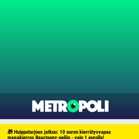
🎁 Huipputarjous jatkuu: 10 euron kierrätysvapaa
megakierros Reactoonz-peliin - vain 1 eurolla!