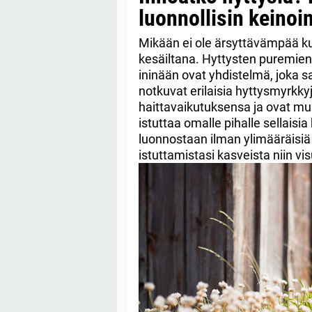
luonnollisin keinoin
Mikään ei ole ärsyttävämpää ku
kesäiltana. Hyttysten puremien
ininään ovat yhdistelmä, joka 
notkuvat erilaisia hyttysmyrkk
haittavaikutuksensa ja ovat muu
istuttaa omalle pihalle sellaisi
luonnostaan ilman ylimääräisiä 
istuttamistasi kasveista niin visu