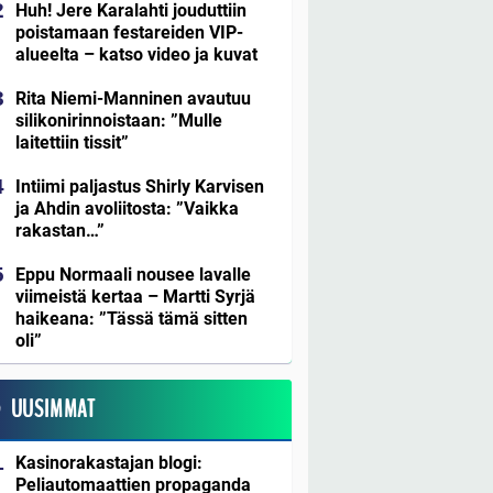
Huh! Jere Karalahti jouduttiin
poistamaan festareiden VIP-
alueelta – katso video ja kuvat
Rita Niemi-Manninen avautuu
silikonirinnoistaan: ”Mulle
laitettiin tissit”
Intiimi paljastus Shirly Karvisen
ja Ahdin avoliitosta: ”Vaikka
rakastan…”
Eppu Normaali nousee lavalle
viimeistä kertaa – Martti Syrjä
haikeana: ”Tässä tämä sitten
oli”
UUSIMMAT
Kasinorakastajan blogi:
Peliautomaattien propaganda