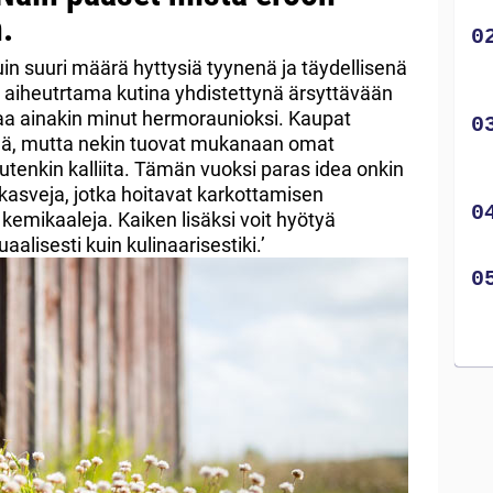
.
in suuri määrä hyttysiä tyynenä ja täydellisenä
 aiheutrtama kutina yhdistettynä ärsyttävään
saa ainakin minut hermoraunioksi. Kaupat
yjä, mutta nekin tuovat mukanaan omat
tenkin kalliita. Tämän vuoksi paras idea onkin
a kasveja, jotka hoitavat karkottamisen
kemikaaleja. Kaiken lisäksi voit hyötyä
aalisesti kuin kulinaarisestiki.’