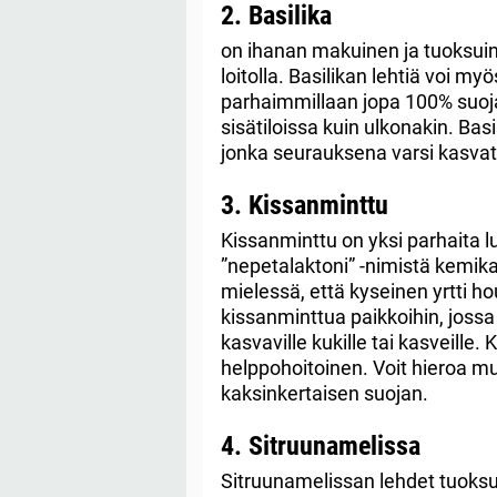
2. Basilika
on ihanan makuinen ja tuoksuin
loitolla. Basilikan lehtiä voi m
parhaimmillaan jopa 100% suojan
sisätiloissa kuin ulkonakin. Basil
jonka seurauksena varsi kasvatt
3. Kissanminttu
Kissanminttu on yksi parhaita lu
”nepetalaktoni” -nimistä kemikaa
mielessä, että kyseinen yrtti h
kissanminttua paikkoihin, jossa
kasvaville kukille tai kasveille.
helppohoitoinen. Voit hieroa mur
kaksinkertaisen suojan.
4. Sitruunamelissa
Sitruunamelissan lehdet tuoksut