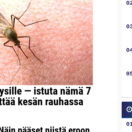
ysille — istuta nämä 7
ettää kesän rauhassa
Näin pääset niistä eroon