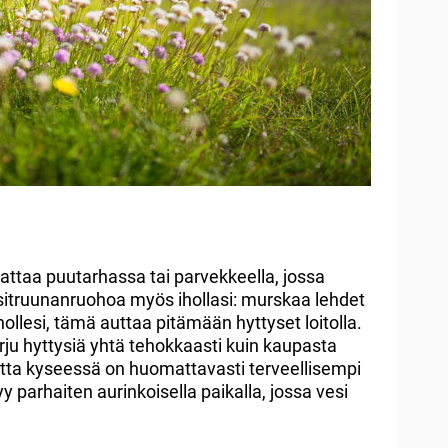
ttaa puutarhassa tai parvekkeella, jossa
ä sitruunanruohoa myös ihollasi: murskaa lehdet
ollesi, tämä auttaa pitämään hyttyset loitolla.
rju hyttysiä yhtä tehokkaasti kuin kaupasta
utta kyseessä on huomattavasti terveellisempi
y parhaiten aurinkoisella paikalla, jossa vesi