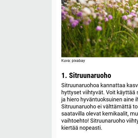
Kuva: pixabay
1. Sitruunaruoho
Sitruunaruohoa kannattaa kasva
hyttyset viihtyvät. Voit käyttä
ja hiero hyväntuoksuinen aine ih
Sitruunaruoho ei välttämättä to
saatavilla olevat kemikaalit, m
vaihtoehto! Sitruunaruoho viihty
kiertää nopeasti.