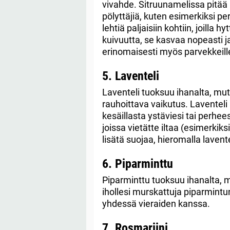
vivahde. Sitruunamelissa pitää h
pölyttäjiä, kuten esimerkiksi pe
lehtiä paljaisiin kohtiin, joilla
kuivuutta, se kasvaa nopeasti 
erinomaisesti myös parvekkeill
5. Laventeli
Laventeli tuoksuu ihanalta, mutt
rauhoittava vaikutus. Laventeli p
kesäillasta ystäviesi tai perhees
joissa vietätte iltaa (esimerkiks
lisätä suojaa, hieromalla laventel
6. Piparminttu
Piparminttu tuoksuu ihanalta, m
ihollesi murskattuja piparmintun 
yhdessä vieraiden kanssa.
7. Rosmariini