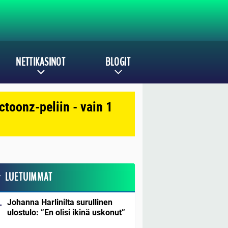
NETTIKASINOT
BLOGIT
toonz-peliin - vain 1
LUETUIMMAT
Johanna Harlinilta surullinen
ulostulo: ”En olisi ikinä uskonut”