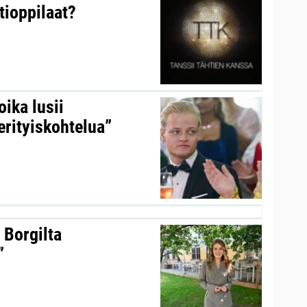
tioppilaat?
ika lusii
erityiskohtelua”
 Borgilta
”