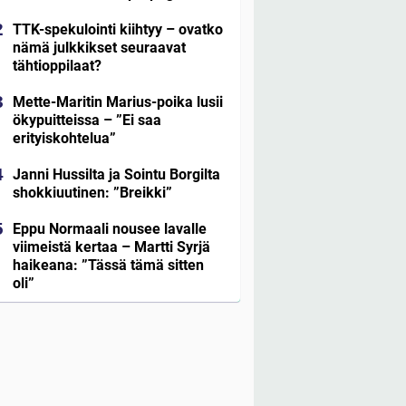
TTK-spekulointi kiihtyy – ovatko
nämä julkkikset seuraavat
tähtioppilaat?
Mette-Maritin Marius-poika lusii
ökypuitteissa – ”Ei saa
erityiskohtelua”
Janni Hussilta ja Sointu Borgilta
shokkiuutinen: ”Breikki”
Eppu Normaali nousee lavalle
viimeistä kertaa – Martti Syrjä
haikeana: ”Tässä tämä sitten
oli”