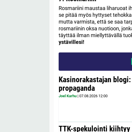
Rosmariini maustaa liharuoat iha
se pitää myös hyttyset tehokkaa
mutta varmista, että se saa ta
rosmariinin oksa nuotioon, jonk
täyttää ilman miellyttävällä tuo
ystävillesi!
Kasinorakastajan blogi:
propaganda
Joel Karhu
|
07.08.2026
12:00
TTK-spekulointi kiihty