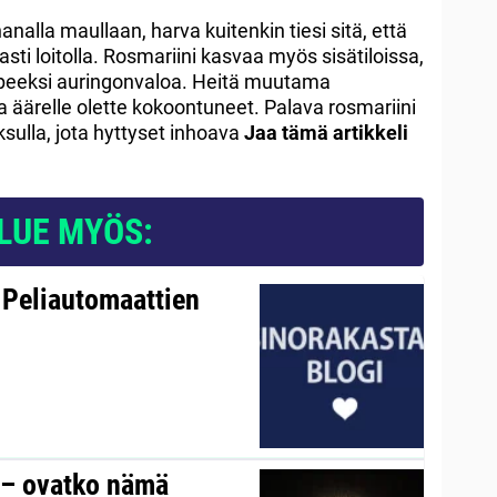
nalla maullaan, harva kuitenkin tiesi sitä, että
sti loitolla. Rosmariini kasvaa myös sisätiloissa,
rpeeksi auringonvaloa. Heitä muutama
a äärelle olette kokoontuneet. Palava rosmariini
ksulla, jota hyttyset inhoava
Jaa tämä artikkeli
LUE MYÖS:
 Peliautomaattien
y – ovatko nämä