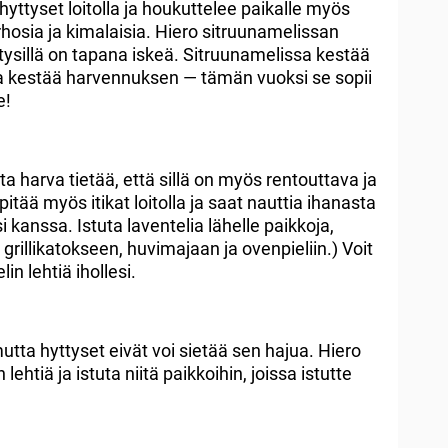
yttyset loitolla ja houkuttelee paikalle myös
rhosia ja kimalaisia. Hiero sitruunamelissan
 hyttysillä on tapana iskeä. Sitruunamelissa kestää
ja kestää harvennuksen — tämän vuoksi se sopii
e!
a harva tietää, että sillä on myös rentouttava ja
itää myös itikat loitolla ja saat nauttia ihanasta
i kanssa. Istuta laventelia lähelle paikkoja,
i grillikatokseen, huvimajaan ja ovenpieliin.) Voit
in lehtiä ihollesi.
utta hyttyset eivät voi sietää sen hajua. Hiero
lehtiä ja istuta niitä paikkoihin, joissa istutte