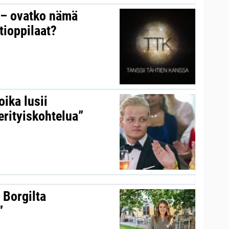
y – ovatko nämä
tioppilaat?
ika lusii
erityiskohtelua”
 Borgilta
”