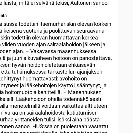
aista, mitä ei selvänä tekisi, Aaltonen sanoo.
intä
isussa todettiin itsemurhariskin olevan korkein
älkeisenä vuotena ja puolittuvan seuraavana
skin todettiin olevan huomattavan korkea
 viiden vuoden ajan sairaalahoidon jälkeen ja
0 vuoden ajan. – Vakavassa masennuksessa
siä ja juuri alkuvaiheen hoitoon on panostettava,
ksen hyvän hoidon oletetaan ehkäisevän
 että tutkimuksessa tarkastellun ajanjakson
ehittynyt huomattavasti: avohoito on
ntyneet ja lääkehoitojen käyttö lisääntynyt, ja
ia hoitomuotoja kehitteillä. – Masennuksen
skeisiä. Lääkehoidon ohella todennäköisesti
silla menetelmillä voidaan vaikuttaa alttiuteen
en varaa on sairaalahoidosta kotiutumisen
rhaa yrittäneiden tulisi lisäksi aina päästä
Aaltonen sanoo. HUS:ssa on puolestaan vastattu