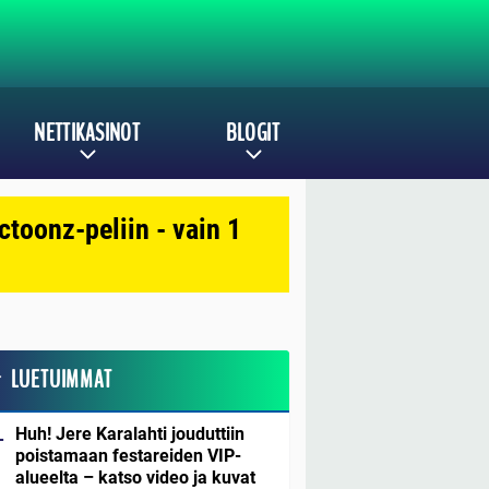
NETTIKASINOT
BLOGIT
toonz-peliin - vain 1
LUETUIMMAT
Huh! Jere Karalahti jouduttiin
poistamaan festareiden VIP-
alueelta – katso video ja kuvat