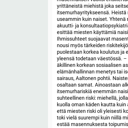
yrittäneistä miehistä joka sei
itsemurhayritykseensä. Heistä 
useammin kuin naiset. Yhtenä
akuutti- ja konsultaatiopsykiatr
esittää miesten käyttämiä nai
Ihmissuhteet suojaavat masent
nousi myös tärkeiden riskitekijöi
puolestaan korkea koulutus ja 
yleensä todetaan väestössä. – Ta
äkillinen korkean sosiaalisen 
elämänhallinnan menetys tai is
sairaus, Aaltonen pohtii. Naiste
osaltaan samat. Ainoastaan alk
itsemurhariskiä enemmän naisil
suhteellinen riski: miehellä, joll
kuolla oman käden kautta kuin a
että miesten riski oli yleisesti
toki vielä suurempi kuin niillä mi
estää masennuksesta toipumista