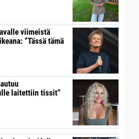
valle viimeistä
aikeana: ”Tässä tämä
vautuu
le laitettiin tissit”