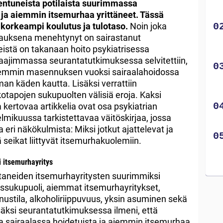
entuneista potilaista suurimmassa
 ja aiemmin itsemurhaa yrittäneet. Tässä
korkeampi koulutus ja tulotaso.
Noin joka
rauksena menehtynyt on sairastanut
eistä on takanaan hoito psykiatrisessa
aajimmassa seurantatutkimuksessa selvitettiin,
 aiemmin masennuksen vuoksi sairaalahoidossa
an käden kautta. Lisäksi verrattiin
kotapojen sukupuolten välisiä eroja. Kaksi
 kertovaa artikkelia ovat osa psykiatrian
lmikuussa tarkistettavaa väitöskirjaa, jossa
 eri näkökulmista: Miksi jotkut ajattelevat ja
 seikat liittyvät itsemurhakuolemiin.
i itsemurhayritys
aneiden itsemurhayritysten suurimmiksi
miessukupuoli, aiemmat itsemurhayritykset,
ustila, alkoholiriippuvuus, yksin asuminen sekä
isäksi seurantatutkimuksessa ilmeni, että
 sairaalassa hoidetuista ja aiemmin itsemurhaa