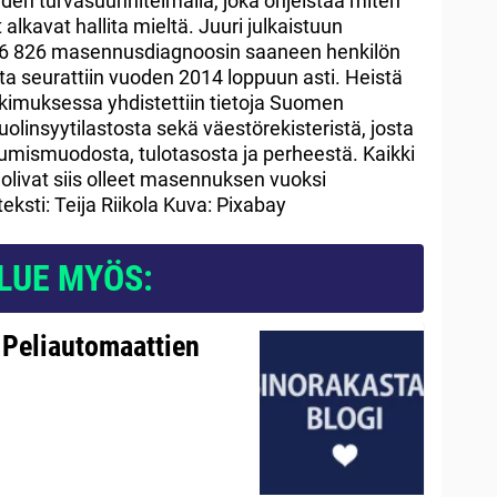
iden turvasuunnitelmalla, joka ohjeistaa miten
alkavat hallita mieltä. Juuri julkaistuun
ä 56 826 masennusdiagnoosin saaneen henkilön
ita seurattiin vuoden 2014 loppuun asti. Heistä
tkimuksessa yhdistettiin tietoja Suomen
kuolinsyytilastosta sekä väestörekisteristä, josta
sumismuodosta, tulotasosta ja perheestä. Kaikki
 olivat siis olleet masennuksen vuoksi
eksti: Teija Riikola Kuva: Pixabay
LUE MYÖS:
 Peliautomaattien