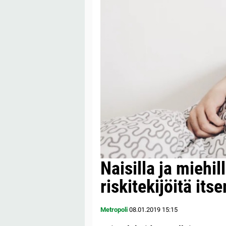
Naisilla ja miehil
riskitekijöitä it
Metropoli
08.01.2019
15:15