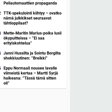
Peliautomaattien propaganda
TTK-spekulointi kiihtyy – ovatko
nämä julkkikset seuraavat
tähtioppilaat?
Mette-Maritin Marius-poika lusii
ökypuitteissa – ”Ei saa
erityiskohtelua”
Janni Hussilta ja Sointu Borgilta
shokkiuutinen: ”Breikki”
Eppu Normaali nousee lavalle
viimeistä kertaa – Martti Syrjä
haikeana: ”Tässä tämä sitten
oli”