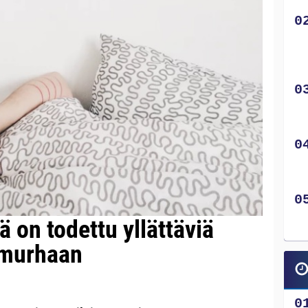
lä on todettu yllättäviä
semurhaan