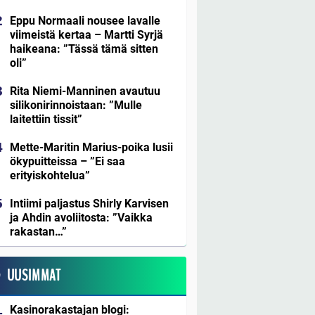
Eppu Normaali nousee lavalle
viimeistä kertaa – Martti Syrjä
haikeana: ”Tässä tämä sitten
oli”
Rita Niemi-Manninen avautuu
silikonirinnoistaan: ”Mulle
laitettiin tissit”
Mette-Maritin Marius-poika lusii
ökypuitteissa – ”Ei saa
erityiskohtelua”
Intiimi paljastus Shirly Karvisen
ja Ahdin avoliitosta: ”Vaikka
rakastan…”
UUSIMMAT
Kasinorakastajan blogi: