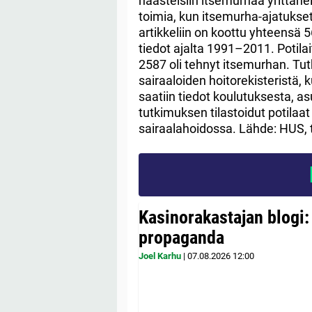
haasteisiin itsemurhaa yrittäne
toimia, kun itsemurha-ajatukset 
artikkeliin on koottu yhteens
tiedot ajalta 1991–2011. Potila
2587 oli tehnyt itsemurhan. Tu
sairaaloiden hoitorekisteristä, 
saatiin tiedot koulutuksesta, a
tutkimuksen tilastoidut potilaat
sairaalahoidossa. Lähde: HUS, t
Kasinorakastajan blogi:
propaganda
Joel Karhu
|
07.08.2026
12:00