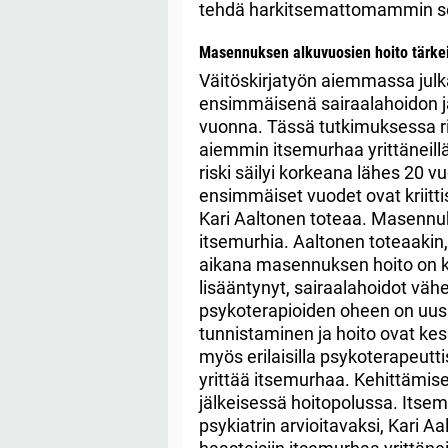
tehdä harkitsemattomammin sell
Masennuksen alkuvuosien hoito tärke
Väitöskirjatyön aiemmassa julka
ensimmäisenä sairaalahoidon j
vuonna. Tässä tutkimuksessa ri
aiemmin itsemurhaa yrittäneillä
riski säilyi korkeana lähes 2
ensimmäiset vuodet ovat kriitti
Kari Aaltonen toteaa. Masennu
itsemurhia. Aaltonen toteaakin,
aikana masennuksen hoito on k
lisääntynyt, sairaalahoidot vähe
psykoterapioiden oheen on uus
tunnistaminen ja hoito ovat ke
myös erilaisilla psykoterapeutti
yrittää itsemurhaa. Kehittämis
jälkeisessä hoitopolussa. Itsemu
psykiatrin arvioitavaksi, Kari 