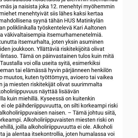
tsemäs ja naisista joka 12. menehtyi myöhemmin
miehet menehtyivät siis lähes kaksi kertaa
 mahdollisena syynä tähän HUS Matinkylän
ian poliklinikalla työskentelevä Kari Aaltonen
sia väkivaltaisempia itsemurhamenetelmiä.
unutta itsemurhalta, joten yksin asuminen
den joukkoon. Yllättäviä riskitekijöitä olivat
elintaso. Tämä on päinvastainen tulos kuin mitä
ustalla voi olla useita syitä, esimerkiksi
aseman tai elämässä hyvin pärjänneen henkilön
o muutos, kuten työttömyys, avioero tai vaikea
n ja miesten riskitekijät olivat suurimmalta
oholiriippuvuus näyttää lisäävän
la kuin miehillä. Kyseessä on kuitenkin
a ei ole päihderiippuvuutta, on silti korkeampi riski
lkoholiriippuvaisen naisen. – Tämä johtuu siitä,
 korkeampi. Alkoholiriippuvaisten miesten riski on
ehillä, joilla alkoholiriippuvuutta ei ole. Alkoholi
 ja alentaa itsekontrollia, joten humalassa voi