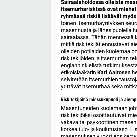
Sairaalahoidossa olleista mas
itsemurhariskissä ovat miehet
ryhmässä riskiä lisäävät myös 
toinen itsemurhayrityksen seu
masennusta ja lähes puolella h
sairaalassa. Tähän mennessä l
mitkä riskitekijät ennustavat
olleiden potilaiden kuolemaa om
riskitekijöiden ja itsemurhan te
englanninkielistä tutkimuksesta
erikoislääkärin
Kari Aaltosen
he
selvitetään itsemurhien taustoja
yrittävät itsemurhaa sekä mitkä
Riskitekijöinä miessukupuoli ja aiemp
Masentuneiden kuolemaan joht
riskitekijöiksi osoittautuivat 
vakava tai psykoottinen masenn
korkea tulo- ja koulutustaso. L
masennuksen vuoksi ensikertaa