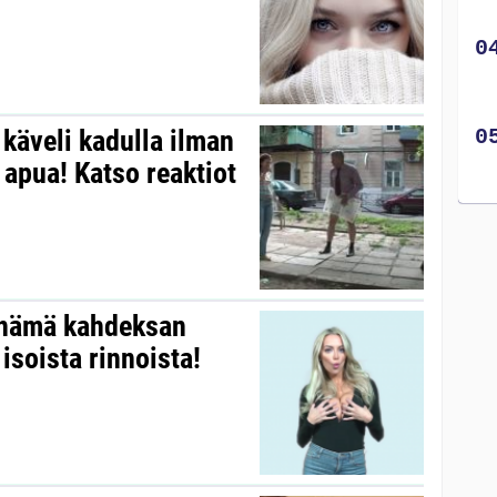
käveli kadulla ilman
 apua! Katso reaktiot
 nämä kahdeksan
isoista rinnoista!