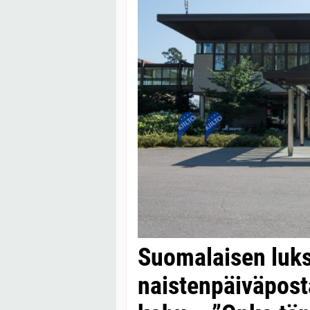
Suomalaisen luks
naistenpäiväpost