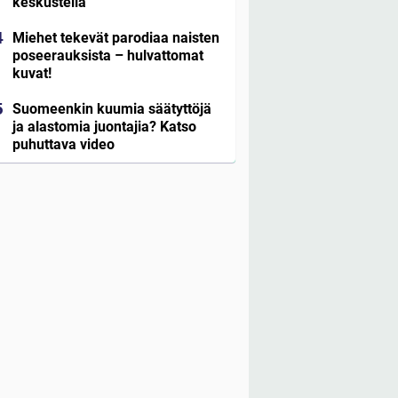
keskustella”
Miehet tekevät parodiaa naisten
poseerauksista – hulvattomat
kuvat!
Suomeenkin kuumia säätyttöjä
ja alastomia juontajia? Katso
puhuttava video