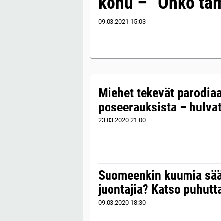
kohu – ”Onko täm
09.03.2021
15:03
Miehet tekevät parodiaa
poseerauksista – hulva
23.03.2020
21:00
Suomeenkin kuumia säät
juontajia? Katso puhutt
09.03.2020
18:30