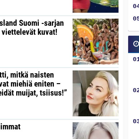
Island Suomi -sarjan
viettelevät kuvat!
ti, mitkä naisten
vat miehiä eniten –
idät muijat, tsiisus!”
isimmat