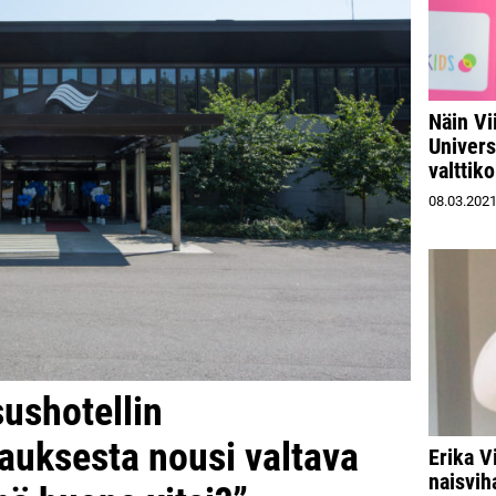
Näin Vi
Univers
valttik
08.03.202
ushotellin
auksesta nousi valtava
Erika V
naisvi