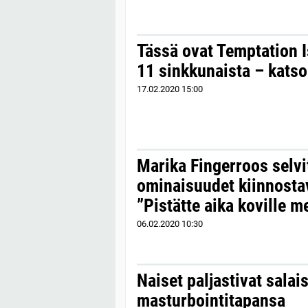
Tässä ovat Temptation 
11 sinkkunaista – katso 
17.02.2020
15:00
Marika Fingerroos selvit
ominaisuudet kiinnosta
”Pistätte aika koville me
06.02.2020
10:30
Naiset paljastivat sala
masturbointitapansa