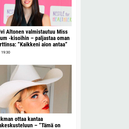
ivi Altonen valmistautuu Miss
um -kisoihin – paljastaa oman
orttinsa: ”Kaikkeni aion antaa”
1
19:30
ikman ottaa kantaa
hakeskusteluun – ”Tämä on