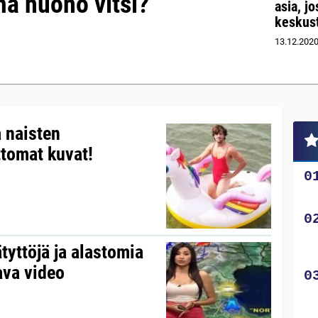
ä huono vitsi?”
asia, jo
keskust
13.12.202
 naisten
ttomat kuvat!
yttöjä ja alastomia
ava video