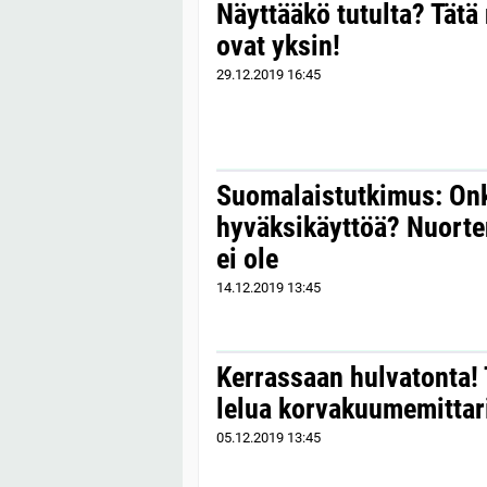
Näyttääkö tutulta? Tätä 
ovat yksin!
29.12.2019
16:45
Suomalaistutkimus: Onk
hyväksikäyttöä? Nuorte
ei ole
14.12.2019
13:45
Kerrassaan hulvatonta! T
lelua korvakuumemittar
05.12.2019
13:45