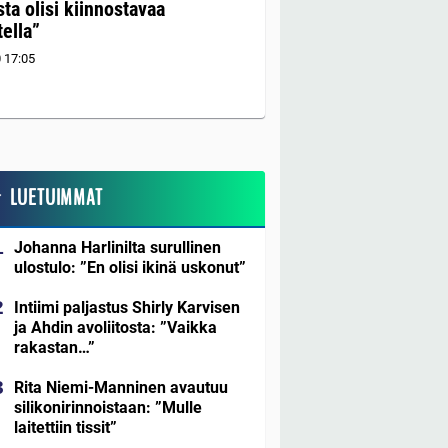
sta olisi kiinnostavaa
ella”
0
17:05
LUETUIMMAT
Johanna Harlinilta surullinen
ulostulo: ”En olisi ikinä uskonut”
Intiimi paljastus Shirly Karvisen
ja Ahdin avoliitosta: ”Vaikka
rakastan…”
Rita Niemi-Manninen avautuu
silikonirinnoistaan: ”Mulle
laitettiin tissit”