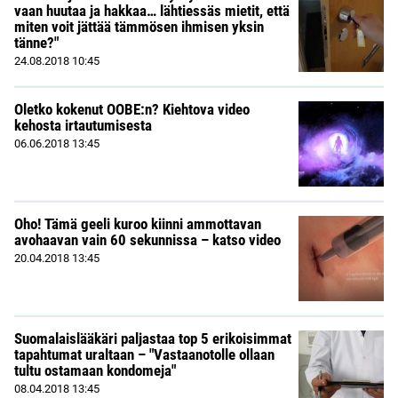
vaan huutaa ja hakkaa… lähtiessäs mietit, että
miten voit jättää tämmösen ihmisen yksin
tänne?"
24.08.2018
10:45
Oletko kokenut OOBE:n? Kiehtova video
kehosta irtautumisesta
06.06.2018
13:45
Oho! Tämä geeli kuroo kiinni ammottavan
avohaavan vain 60 sekunnissa – katso video
20.04.2018
13:45
Suomalaislääkäri paljastaa top 5 erikoisimmat
tapahtumat uraltaan – "Vastaanotolle ollaan
tultu ostamaan kondomeja"
08.04.2018
13:45