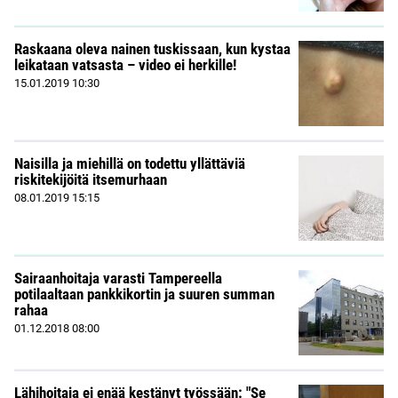
Raskaana oleva nainen tuskissaan, kun kystaa
leikataan vatsasta – video ei herkille!
15.01.2019
10:30
Naisilla ja miehillä on todettu yllättäviä
riskitekijöitä itsemurhaan
08.01.2019
15:15
Sairaanhoitaja varasti Tampereella
potilaaltaan pankkikortin ja suuren summan
rahaa
01.12.2018
08:00
Lähihoitaja ei enää kestänyt työssään: "Se