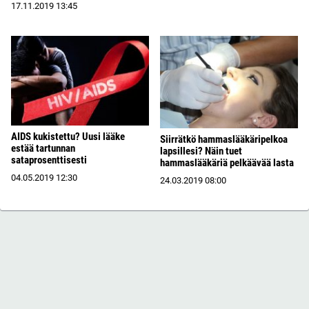
17.11.2019
13:45
AIDS kukistettu? Uusi lääke
Siirrätkö hammaslääkäripelkoa
estää tartunnan
lapsillesi? Näin tuet
sataprosenttisesti
hammaslääkäriä pelkäävää lasta
04.05.2019
12:30
24.03.2019
08:00