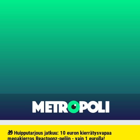
🎁 Huipputarjous jatkuu: 10 euron kierrätysvapaa
megakierros Reactoonz-peliin - vain 1 eurolla!