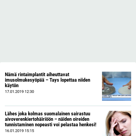
Nämä rintaimplantit aiheuttavat
imusolmukesyöpää – Tays lopettaa niiden
käytön
17.01.2019
12:30
Lähes joka kolmas suomalainen sairastuu
aivoverenkiertohäiriöön – näiden oireiden
tunnistaminen nopeasti voi pelastaa henkesi!
16.01.2019
15:15