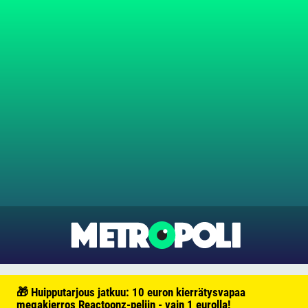
🎁 Huipputarjous jatkuu: 10 euron kierrätysvapaa
megakierros Reactoonz-peliin - vain 1 eurolla!