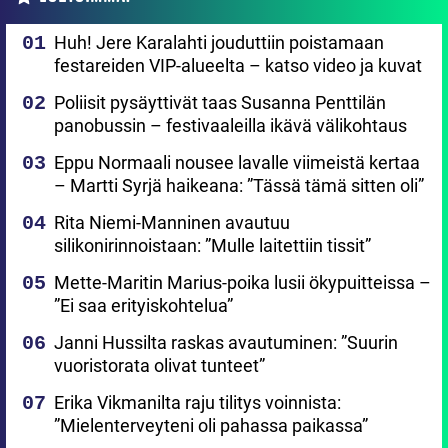
Huh! Jere Karalahti jouduttiin poistamaan
festareiden VIP-alueelta – katso video ja kuvat
Poliisit pysäyttivät taas Susanna Penttilän
panobussin – festivaaleilla ikävä välikohtaus
Eppu Normaali nousee lavalle viimeistä kertaa
– Martti Syrjä haikeana: ”Tässä tämä sitten oli”
Rita Niemi-Manninen avautuu
silikonirinnoistaan: ”Mulle laitettiin tissit”
Mette-Maritin Marius-poika lusii ökypuitteissa –
”Ei saa erityiskohtelua”
Janni Hussilta raskas avautuminen: ”Suurin
vuoristorata olivat tunteet”
Erika Vikmanilta raju tilitys voinnista:
”Mielenterveyteni oli pahassa paikassa”