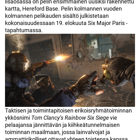
lisäosassa on pelin ensimmäinen uusiksi rakennettu
kartta, Hereford Base. Pelin kolmannen vuoden
kolmannen pelikauden sisältö julkistetaan
kokonaisuudessaan 19. elokuuta Six Major Paris -
tapahtumassa.
Taktisen ja toimintapitoisen erikoisryhmätoiminnan
ykkösnimi
Tom Clancy’s Rainbow Six Siege
vie
pelaajansa jännittävän ja kiihkeätunnelmaisen
toiminnan maailmaan, jossa lainvalvojat ja
ammattirikolliset ottavat yhteen toistensa kanssa.