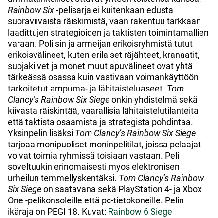
Rainbow Six
-pelisarja ei kuitenkaan edusta
suoraviivaista räiskimistä, vaan rakentuu tarkkaan
laadittujen strategioiden ja taktisten toimintamallien
varaan. Poliisin ja armeijan erikoisryhmistä tutut
erikoisvälineet, kuten erilaiset räjähteet, kranaatit,
suojakilvet ja monet muut apuvälineet ovat yhtä
tärkeässä osassa kuin vaativaan voimankäyttöön
tarkoitetut ampuma- ja lähitaisteluaseet.
Tom
Clancy’s Rainbow Six Siege
onkin yhdistelmä sekä
kiivasta räiskintää, vaarallisia lähitaistelutilanteita
että taktista osaamista ja strategista pohdintaa.
Yksinpelin lisäksi
Tom Clancy’s Rainbow Six Siege
tarjoaa monipuoliset moninpelitilat, joissa pelaajat
voivat toimia ryhmissä toisiaan vastaan. Peli
soveltuukin erinomaisesti myös elektronisen
urheilun temmellyskentäksi.
Tom Clancy’s Rainbow
Six Siege
on saatavana sekä PlayStation 4- ja Xbox
One -pelikonsoleille että pc-tietokoneille. Pelin
ikäraja on PEGI 18. Kuvat:
Rainbow 6 Siege