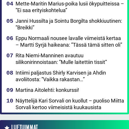
Mette-Maritin Marius-poika lusii ökypuitteissa –
”Ei saa erityiskohtelua”
Janni Hussilta ja Sointu Borgilta shokkiuutinen:
”Breikki”
Eppu Normaali nousee lavalle viimeistä kertaa
– Martti Syrjä haikeana: ”Tässä tämä sitten oli”
Rita Niemi-Manninen avautuu
silikonirinnoistaan: ”Mulle laitettiin tissit”
Intiimi paljastus Shirly Karvisen ja Ahdin
avoliitosta: ”Vaikka rakastan…”
Martina Aitolehti: konkurssi!
Näyttelijä Kari Sorvali on kuollut – puoliso Miitta
Sorvali kertoo viimeisistä kuukausista
LUETUIMMAT