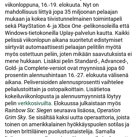
viikonloppuna, 16.-19. elokuuta. Nyt on
mahdollisuus liittyä jopa 35 miljoonan pelaajan
mukaan ja kokea tiivistunnelmainen toimintapeli
sekä PlayStation 4- ja Xbox One -pelikonsoleilla että
Windows-tietokoneilla Uplay-palvelun kautta. Kaikki
pelissä viikonlopun aikana suoritetut edistymiset
siirtyvät automaattisesti pelaajan pelitilin myötä
myös ostettuun peliin, joten mikään saavutuksista ei
mene hukkaan. Lisäksi pelin Standard-, Advanced-,
Gold- ja Complete-versiot ovat myynnissä jopa 60
prosentin alennushintaan 16.-27. elokuuta välisenä
aikana. Peliversioiden alennusprosentti vaihtelee
pelialustoittain ja ostopaikoittain. Lisätietoa
kokeiluviikonlopusta ja alennusmyynnistä löytyy
pelin
verkkosivuilta
. Elokuussa julkaistaan myös
Rainbow Six: Siegen
seuraava lisäosa,
Operation
Grim Sky
. Se sisältää kaksi uutta operaattoria, joista
toinen on amerikkalainen hyökkäyspuolen sotilas ja
toinen brittiläinen puolustustaistelija. Samalla