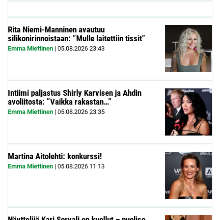
Rita Niemi-Manninen avautuu
silikonirinnoistaan: ”Mulle laitettiin tissit”
Emma Miettinen
|
05.08.2026
23:43
Intiimi paljastus Shirly Karvisen ja Ahdin
avoliitosta: ”Vaikka rakastan…”
Emma Miettinen
|
05.08.2026
23:35
Martina Aitolehti: konkurssi!
Emma Miettinen
|
05.08.2026
11:13
Näyttelijä Kari Sorvali on kuollut – puoliso