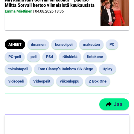
Miitta Sorvali kertoo viimeisistä kuukausista
Emma Miettinen
|
04.08.2026
18:36
AIHEET
ilmainen
konsolipeli
maksuton
PC
PC-peli
peli
PS4
räiskintä
tietokone
toimintapeli
Tom Clancy’s Rainbow Six Siege
Uplay
videopeli
Videopelit
viikonloppu
Z Box One
Jaa
1€ = 10€ arvosta