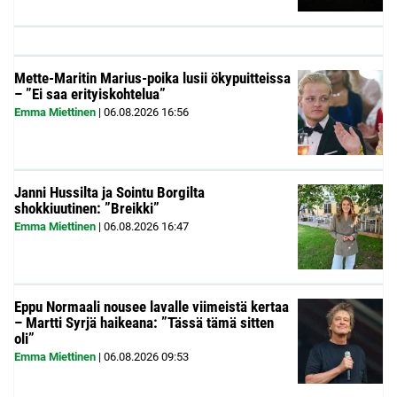
Mette-Maritin Marius-poika lusii ökypuitteissa
– ”Ei saa erityiskohtelua”
Emma Miettinen
|
06.08.2026
16:56
Janni Hussilta ja Sointu Borgilta
shokkiuutinen: ”Breikki”
Emma Miettinen
|
06.08.2026
16:47
Eppu Normaali nousee lavalle viimeistä kertaa
– Martti Syrjä haikeana: ”Tässä tämä sitten
oli”
Emma Miettinen
|
06.08.2026
09:53