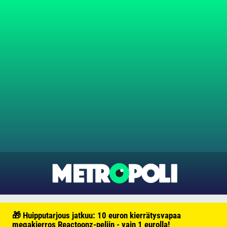
🎁 Huipputarjous jatkuu: 10 euron kierrätysvapaa
megakierros Reactoonz-peliin - vain 1 eurolla!