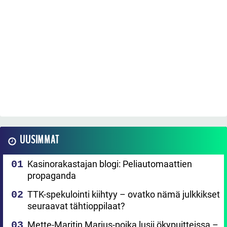
UUSIMMAT
Kasinorakastajan blogi: Peliautomaattien
propaganda
TTK-spekulointi kiihtyy – ovatko nämä julkkikset
seuraavat tähtioppilaat?
Mette-Maritin Marius-poika lusii ökypuitteissa –