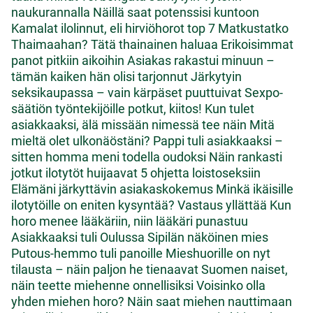
naukurannalla
Näillä saat potenssisi kuntoon
Kamalat ilolinnut, eli hirviöhorot top 7
Matkustatko
Thaimaahan? Tätä thainainen haluaa
Erikoisimmat
panot pitkiin aikoihin
Asiakas rakastui minuun –
tämän kaiken hän olisi tarjonnut
Järkytyin
seksikaupassa – vain kärpäset puuttuivat
Sexpo-
säätiön työntekijöille potkut, kiitos!
Kun tulet
asiakkaaksi, älä missään nimessä tee näin
Mitä
mieltä olet ulkonäöstäni?
Pappi tuli asiakkaaksi –
sitten homma meni todella oudoksi
Näin rankasti
jotkut ilotytöt huijaavat
5 ohjetta loistoseksiin
Elämäni järkyttävin asiakaskokemus
Minkä ikäisille
ilotytöille on eniten kysyntää? Vastaus yllättää
Kun
horo menee lääkäriin, niin lääkäri punastuu
Asiakkaaksi tuli Oulussa Sipilän näköinen mies
Putous-hemmo tuli panoille
Mieshuorille on nyt
tilausta – näin paljon he tienaavat
Suomen naiset,
näin teette miehenne onnellisiksi
Voisinko olla
yhden miehen horo?
Näin saat miehen nauttimaan