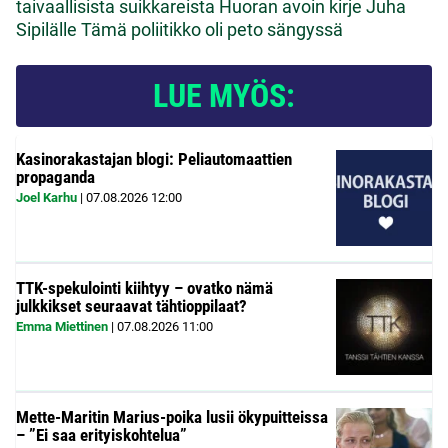
taivaallisista suikkareista
Huoran avoin kirje Juha
Sipilälle
Tämä poliitikko oli peto sängyssä
LUE MYÖS:
Kasinorakastajan blogi: Peliautomaattien
propaganda
Joel Karhu
|
07.08.2026
12:00
TTK-spekulointi kiihtyy – ovatko nämä
julkkikset seuraavat tähtioppilaat?
Emma Miettinen
|
07.08.2026
11:00
Mette-Maritin Marius-poika lusii ökypuitteissa
– ”Ei saa erityiskohtelua”