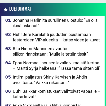
LUETUIMMAT
Johanna Harlinilta surullinen ulostulo: ”En olisi
ikinä uskonut”
Huh! Jere Karalahti jouduttiin poistamaan
festareiden VIP-alueelta – katso video ja kuvat
Rita Niemi-Manninen avautuu
silikonirinnoistaan: ”Mulle laitettiin tissit”
Eppu Normaali nousee lavalle viimeistä kertaa
– Martti Syrjä haikeana: ”Tässä tämä sitten oli”
Intiimi paljastus Shirly Karvisen ja Ahdin
avoliitosta: ”Vaikka rakastan…”
Uuh! Salkkarikomistukset vaihtoivat vapaalle –
katso kuvat!
Erika Vikmanilta raju tilitys voinnista: