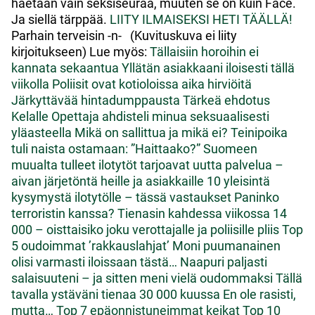
haetaan vain seksiseuraa, muuten se on kuin Face.
Ja siellä tärppää.
LIITY ILMAISEKSI HETI TÄÄLLÄ!
Parhain terveisin -n- (Kuvituskuva ei liity
kirjoitukseen) Lue myös:
Tällaisiin horoihin ei
kannata sekaantua
Yllätän asiakkaani iloisesti tällä
viikolla
Poliisit ovat kotioloissa aika hirviöitä
Järkyttävää hintadumppausta
Tärkeä ehdotus
Kelalle
Opettaja ahdisteli minua seksuaalisesti
yläasteella
Mikä on sallittua ja mikä ei?
Teinipoika
tuli naista ostamaan: ”Haittaako?”
Suomeen
muualta tulleet ilotytöt tarjoavat uutta palvelua –
aivan järjetöntä heille ja asiakkaille
10 yleisintä
kysymystä ilotytölle – tässä vastaukset
Paninko
terroristin kanssa?
Tienasin kahdessa viikossa 14
000 – oisttaisiko joku verottajalle ja poliisille pliis
Top
5 oudoimmat ’rakkauslahjat’
Moni puumanainen
olisi varmasti iloissaan tästä…
Naapuri paljasti
salaisuuteni – ja sitten meni vielä oudommaksi
Tällä
tavalla ystäväni tienaa 30 000 kuussa
En ole rasisti,
mutta…
Top 7 epäonnistuneimmat keikat
Top 10