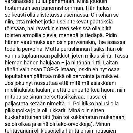
varsinaisesti tullut panemaan. Minä jouduin
hoitamaan sen panemishomman. Hän halusi
selkeästi olla alistetussa asemassa. Onkohan se
niin, että miehet jotka usein tekevät päätöksiä
töissään, haluavatkin sitten seksissä olla niitä
toisten armoilla olevia, menepä ja tiedäpä. Pidin
hänen vaatimuksiaan osin pervoinakin, itse asiassa
todella pervoina. Mutta perushinnan lisäksi hän oli
valmis tuplaamaan palkkiot, joten mikäs siinä. Tässä
hieman hänen halujaan – ja niitähän riitti. Laitan
tähän vain osan TOP-5-listaan, joskin en nyt osaa
lopultakaan päättää mikä oli pervointa ja mikä ei.
Jos joku nyt nussuttaa että mitä mä asiakkaani
mielihaluista laulan ja että olenpa törkeä huora, niin
mitäpä se sinun persettäsi kaivaa. Tässä ei
paljasteta ketään nimeltä. 1. Poliitikko halusi olla
pikkupoika jolla oli uikkarit. Minä olin sitten
kukkahattuinen täti (hän toi kukkahatun mukanaan,
se oli olkea ja siinä oli teko-orvokkeja). Minun
tehtävänäni oli kiusoitella häntä ensin housujen