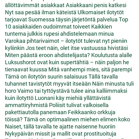
ällöttävimmät asiakkaat
Asiakkaani penis katkesi
Nyt saa pesää ilman käteistä
Ulkomaiset ilotytöt
tarjoavat Suomessa täysin järjetöntä palvelua
Top
10 asiakkaiden oudoimmat toiveet
Kaikkien
tuntema julkkis rupesi ahdistelemaan minua
Varokaa pihtarivaimot – ilotytöt tulevat nyt pieniin
kyliinkin
Jos teet näin, olet itse vastuussa hivistäsi
Miten päästä eroon ahdistelijasta?
Koulutusta alalle
Luksushorot ovat kuin supertähtiä – näin paljon he
tienaavat kuussa
Mitä vanhempi mies, sitä parempi
Tämä on ilotytön suurin salaisuus
Tällä tavalla
tuhannet tavistytöt myyvät itseään
Näin minusta tuli
horo
Vaimo tai tyttöystävä tulee aina kalliimmaksi
kuin ilotyttö
Luonani käy miehiä yllättävistä
ammattiryhmistä
Poliisit tulivat valkoisella
pakettiautolla panemaan
Feikkaanko orkkuja
töissä?
Tämä on optimaalinen miehen elimen koko
Naiset, tällä tavalla te ajatte naisenne huoriin
Nykypäivän missit ja mallit ovat prostituoituja