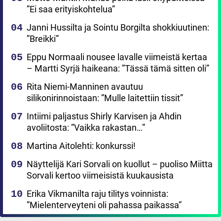
”Ei saa erityiskohtelua”
Janni Hussilta ja Sointu Borgilta shokkiuutinen:
”Breikki”
Eppu Normaali nousee lavalle viimeistä kertaa
– Martti Syrjä haikeana: ”Tässä tämä sitten oli”
Rita Niemi-Manninen avautuu
silikonirinnoistaan: ”Mulle laitettiin tissit”
Intiimi paljastus Shirly Karvisen ja Ahdin
avoliitosta: ”Vaikka rakastan…”
Martina Aitolehti: konkurssi!
Näyttelijä Kari Sorvali on kuollut – puoliso Miitta
Sorvali kertoo viimeisistä kuukausista
Erika Vikmanilta raju tilitys voinnista:
”Mielenterveyteni oli pahassa paikassa”