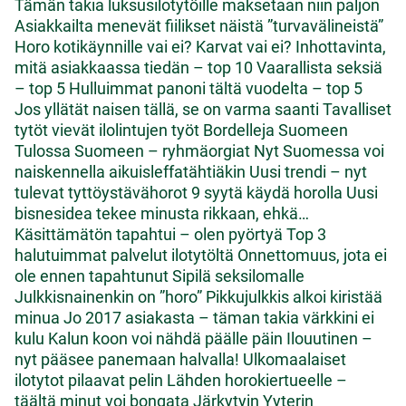
Tämän takia luksusilotytöille maksetaan niin paljon
Asiakkailta menevät fiilikset näistä ”turvavälineistä”
Horo kotikäynnille vai ei?
Karvat vai ei?
Inhottavinta,
mitä asiakkaassa tiedän – top 10
Vaarallista seksiä
– top 5
Hulluimmat panoni tältä vuodelta – top 5
Jos yllätät naisen tällä, se on varma saanti
Tavalliset
tytöt vievät ilolintujen työt
Bordelleja Suomeen
Tulossa Suomeen – ryhmäorgiat
Nyt Suomessa voi
naiskennella aikuisleffatähtiäkin
Uusi trendi – nyt
tulevat tyttöystävähorot
9 syytä käydä horolla
Uusi
bisnesidea tekee minusta rikkaan, ehkä…
Käsittämätön tapahtui – olen pyörtyä
Top 3
halutuimmat palvelut ilotytöltä
Onnettomuus, jota ei
ole ennen tapahtunut
Sipilä seksilomalle
Julkkisnainenkin on ”horo”
Pikkujulkkis alkoi kiristää
minua
Jo 2017 asiakasta – täman takia värkkini ei
kulu
Kalun koon voi nähdä päälle päin
Ilouutinen –
nyt pääsee panemaan halvalla!
Ulkomaalaiset
ilotytot pilaavat pelin
Lähden horokiertueelle –
täältä minut voi bongata
Järkytyin Yyterin