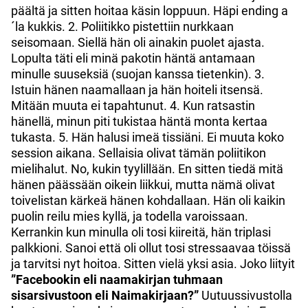
päältä ja sitten hoitaa käsin loppuun. Häpi ending a
´la kukkis. 2. Poliitikko pistettiin nurkkaan
seisomaan. Siellä hän oli ainakin puolet ajasta.
Lopulta täti eli minä pakotin häntä antamaan
minulle suuseksiä (suojan kanssa tietenkin). 3.
Istuin hänen naamallaan ja hän hoiteli itsensä.
Mitään muuta ei tapahtunut. 4. Kun ratsastin
hänellä, minun piti tukistaa häntä monta kertaa
tukasta. 5. Hän halusi imeä tissiäni. Ei muuta koko
session aikana. Sellaisia olivat tämän poliitikon
mielihalut. No, kukin tyylillään. En sitten tiedä mitä
hänen päässään oikein liikkui, mutta nämä olivat
toivelistan kärkeä hänen kohdallaan. Hän oli kaikin
puolin reilu mies kyllä, ja todella varoissaan.
Kerrankin kun minulla oli tosi kiireitä, hän triplasi
palkkioni. Sanoi että oli ollut tosi stressaavaa töissä
ja tarvitsi nyt hoitoa. Sitten vielä yksi asia. Joko liityit
”Facebookin eli naamakirjan tuhmaan
sisarsivustoon eli Naimakirjaan?”
Uutuussivustolla