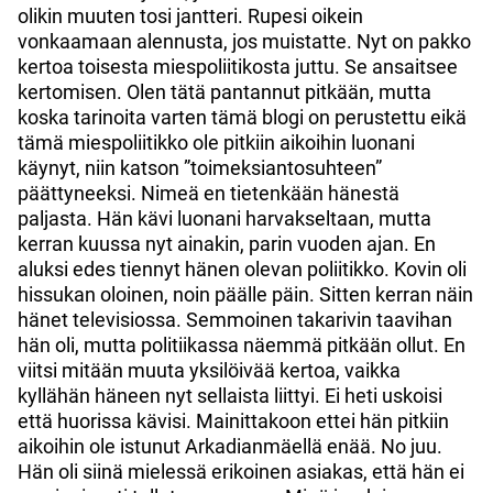
olikin muuten tosi jantteri. Rupesi oikein
vonkaamaan alennusta, jos muistatte. Nyt on pakko
kertoa toisesta miespoliitikosta juttu. Se ansaitsee
kertomisen. Olen tätä pantannut pitkään, mutta
koska tarinoita varten tämä blogi on perustettu eikä
tämä miespoliitikko ole pitkiin aikoihin luonani
käynyt, niin katson ”toimeksiantosuhteen”
päättyneeksi. Nimeä en tietenkään hänestä
paljasta. Hän kävi luonani harvakseltaan, mutta
kerran kuussa nyt ainakin, parin vuoden ajan. En
aluksi edes tiennyt hänen olevan poliitikko. Kovin oli
hissukan oloinen, noin päälle päin. Sitten kerran näin
hänet televisiossa. Semmoinen takarivin taavihan
hän oli, mutta politiikassa näemmä pitkään ollut. En
viitsi mitään muuta yksilöivää kertoa, vaikka
kyllähän häneen nyt sellaista liittyi. Ei heti uskoisi
että huorissa kävisi. Mainittakoon ettei hän pitkiin
aikoihin ole istunut Arkadianmäellä enää. No juu.
Hän oli siinä mielessä erikoinen asiakas, että hän ei