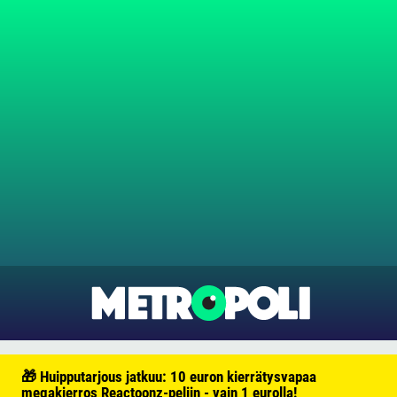
🎁 Huipputarjous jatkuu: 10 euron kierrätysvapaa
megakierros Reactoonz-peliin - vain 1 eurolla!