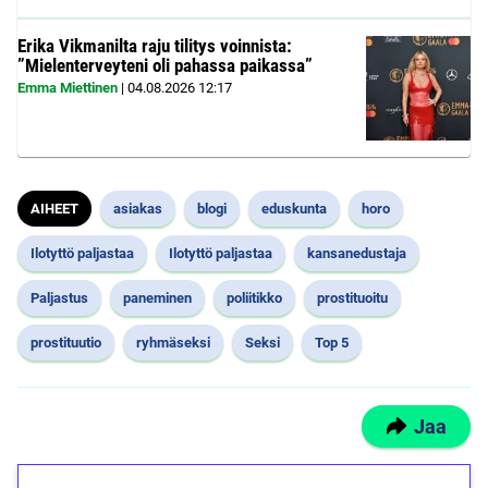
Erika Vikmanilta raju tilitys voinnista:
”Mielenterveyteni oli pahassa paikassa”
Emma Miettinen
|
04.08.2026
12:17
AIHEET
asiakas
blogi
eduskunta
horo
Ilotyttö paljastaa
Ilotyttö paljastaa
kansanedustaja
Paljastus
paneminen
poliitikko
prostituoitu
prostituutio
ryhmäseksi
Seksi
Top 5
Jaa