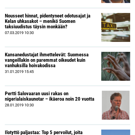
Nousseet hinnat, pidentyneet odotusajat ja
Kelan uhkasakot – menikö Suomen
taksiuudistus täysin monkään?
07.03.2019
10:30
Kansanedustajat ihmettelevät: Suomessa
vangeillakin on paremmat oikeudet kuin
vanhuksilla hoivakodissa
31.01.2019
15:45
Pertti Salovaaran uusi rakas on
nigerialaiskaunotar – ikäeroa noin 20 vuotta
28.01.2019
10:30
Ilotyttö paljastaa: Top 5 pervoilut, joita