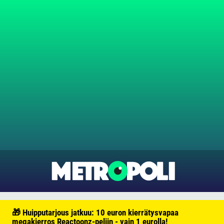
🎁 Huipputarjous jatkuu: 10 euron kierrätysvapaa
megakierros Reactoonz-peliin - vain 1 eurolla!