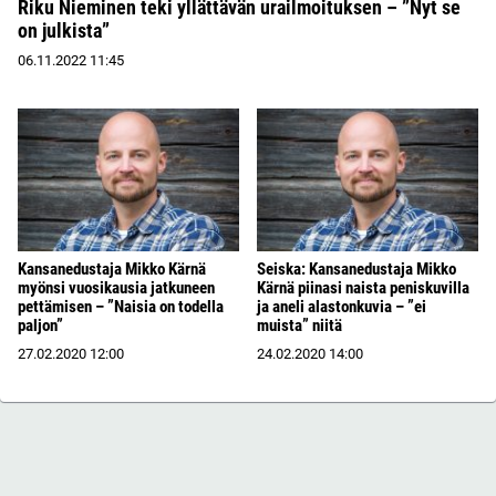
Riku Nieminen teki yllättävän urailmoituksen – ”Nyt se
on julkista”
06.11.2022
11:45
Kansanedustaja Mikko Kärnä
Seiska: Kansanedustaja Mikko
myönsi vuosikausia jatkuneen
Kärnä piinasi naista peniskuvilla
pettämisen – ”Naisia on todella
ja aneli alastonkuvia – ”ei
paljon”
muista” niitä
27.02.2020
12:00
24.02.2020
14:00