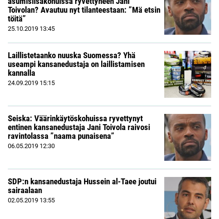
asumislisäkohuissa ryvettyneen Jani
Toivolan? Avautuu nyt tilanteestaan: ”Mä etsin
töitä”
25.10.2019
13:45
Laillistetaanko nuuska Suomessa? Yhä
useampi kansanedustaja on laillistamisen
kannalla
24.09.2019
15:15
Seiska: Väärinkäytöskohuissa ryvettynyt
entinen kansanedustaja Jani Toivola raivosi
ravintolassa ”naama punaisena”
06.05.2019
12:30
SDP:n kansanedustaja Hussein al-Taee joutui
sairaalaan
02.05.2019
13:55