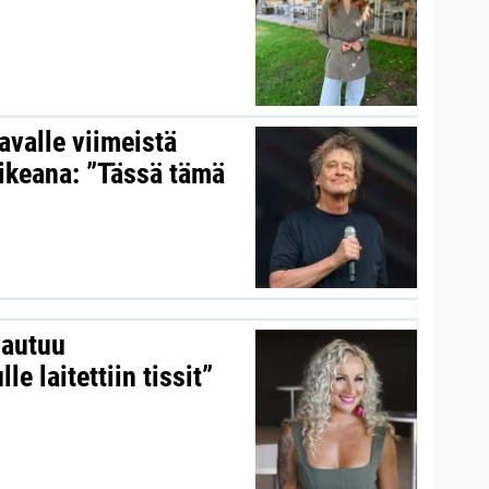
valle viimeistä
aikeana: ”Tässä tämä
vautuu
le laitettiin tissit”