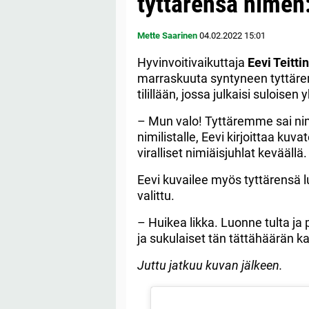
tyttärensä nimen:
Mette Saarinen
04.02.2022
15:01
Hyvinvoitivaikuttaja
Eevi Teitti
marraskuuta syntyneen tyttären
tilillään, jossa julkaisi suloise
– Mun valo! Tyttäremme sai nim
nimilistalle, Eevi kirjoittaa kuva
viralliset nimiäisjuhlat keväällä.
Eevi kuvailee myös tyttärensä l
valittu.
– Huikea likka. Luonne tulta ja
ja sukulaiset tän tättähäärän k
Juttu jatkuu kuvan jälkeen.