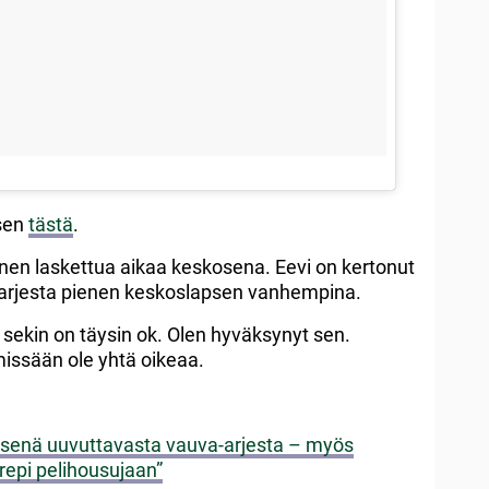
 sen
tästä
.
nnen laskettua aikaa keskosena. Eevi on kertonut
arjesta pienen keskoslapsen vanhempina.
a sekin on täysin ok. Olen hyväksynyt sen.
missään ole yhtä oikeaa.
llisenä uuvuttavasta vauva-arjesta – myös
repi pelihousujaan”