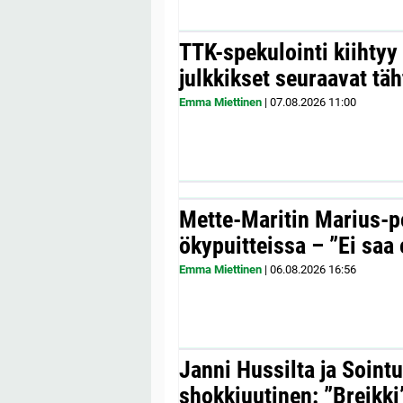
TTK-spekulointi kiihty
julkkikset seuraavat täh
Emma Miettinen
|
07.08.2026
11:00
Mette-Maritin Marius-po
ökypuitteissa – ”Ei saa 
Emma Miettinen
|
06.08.2026
16:56
Janni Hussilta ja Sointu
shokkiuutinen: ”Breikki