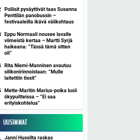
Poliisit pysäyttivät taas Susanna
Penttilän panobussin –
festivaaleilla ikävä välikohtaus
Eppu Normaali nousee lavalle
viimeistä kertaa – Martti Syrjä
haikeana: ”Tässä tämä sitten
oli”
Rita Niemi-Manninen avautuu
silikonirinnoistaan: ”Mulle
laitettiin tissit”
Mette-Maritin Marius-poika lusii
ökypuitteissa – ”Ei saa
erityiskohtelua”
UUSIMMAT
Janni Hussilta raskas