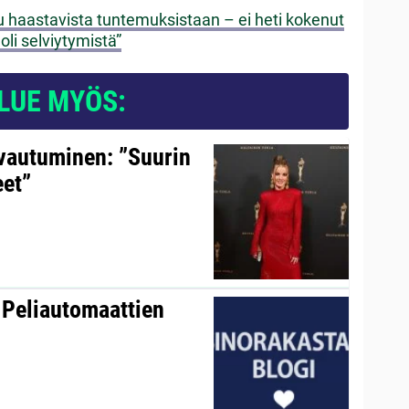
uu haastavista tuntemuksistaan – ei heti kokenut
oli selviytymistä”
LUE MYÖS:
avautuminen: ”Suurin
eet”
 Peliautomaattien