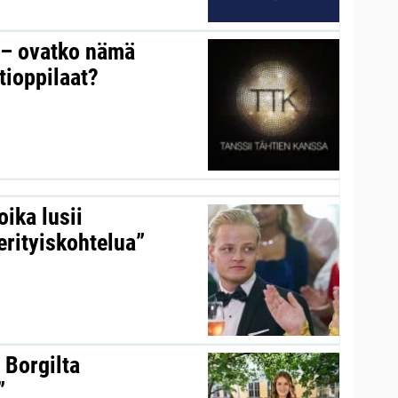
y – ovatko nämä
tioppilaat?
ika lusii
erityiskohtelua”
 Borgilta
”