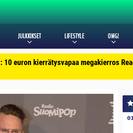
JULKKIKSET
LIFESTYLE
OMG!
: 10 euron kierrätysvapaa megakierros Reac