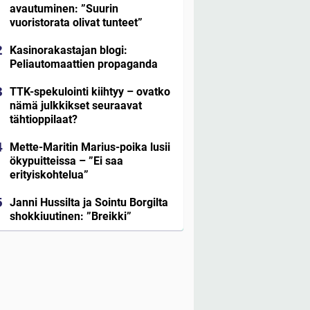
avautuminen: ”Suurin
vuoristorata olivat tunteet”
Kasinorakastajan blogi:
Peliautomaattien propaganda
TTK-spekulointi kiihtyy – ovatko
nämä julkkikset seuraavat
tähtioppilaat?
Mette-Maritin Marius-poika lusii
ökypuitteissa – ”Ei saa
erityiskohtelua”
Janni Hussilta ja Sointu Borgilta
shokkiuutinen: ”Breikki”