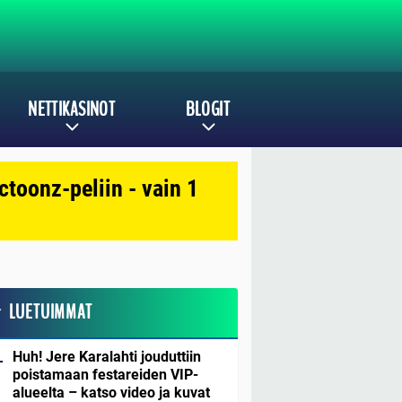
NETTIKASINOT
BLOGIT
toonz-peliin - vain 1
LUETUIMMAT
Huh! Jere Karalahti jouduttiin
poistamaan festareiden VIP-
alueelta – katso video ja kuvat