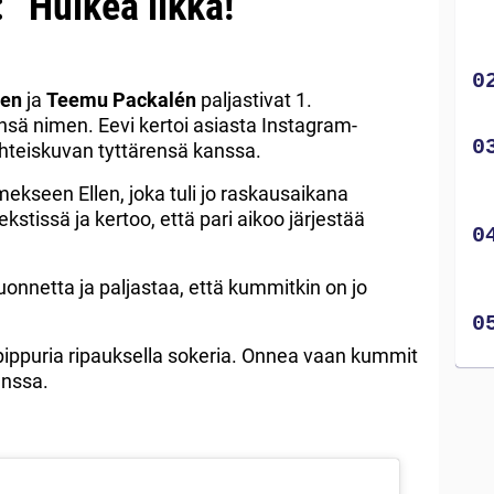
 ”Huikea likka!”
nen
ja
Teemu Packalén
paljastivat 1.
sä nimen. Eevi kertoi asiasta Instagram-
n yhteiskuvan tyttärensä kanssa.
ekseen Ellen, joka tuli jo raskausaikana
tekstissä ja kertoo, että pari aikoo järjestää
uonnetta ja paljastaa, että kummitkin on jo
 pippuria ripauksella sokeria. Onnea vaan kummit
anssa.