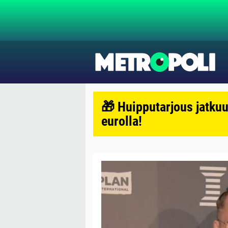
🎁 Huipputarjous jatkuu
eurolla!