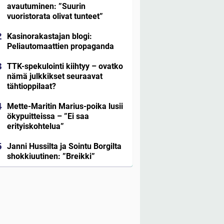
avautuminen: ”Suurin
vuoristorata olivat tunteet”
Kasinorakastajan blogi:
Peliautomaattien propaganda
TTK-spekulointi kiihtyy – ovatko
nämä julkkikset seuraavat
tähtioppilaat?
Mette-Maritin Marius-poika lusii
ökypuitteissa – ”Ei saa
erityiskohtelua”
Janni Hussilta ja Sointu Borgilta
shokkiuutinen: ”Breikki”