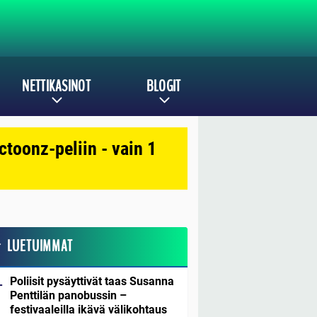
NETTIKASINOT
BLOGIT
toonz-peliin - vain 1
LUETUIMMAT
Poliisit pysäyttivät taas Susanna
Penttilän panobussin –
festivaaleilla ikävä välikohtaus