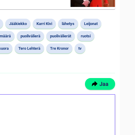
Jääkiekko
Karri Kivi
lähetys
Leijonat
ämäärä
puolivälierä
puolivälierät
ruotsi
suora
Tero Lehterä
Tre Kronor
tv
Jaa
ilmaiskierroksia ilman