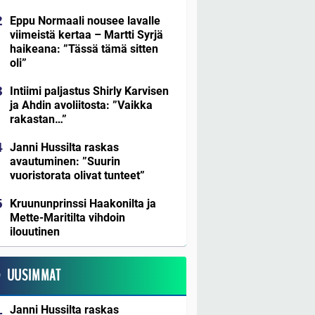
Eppu Normaali nousee lavalle
viimeistä kertaa – Martti Syrjä
haikeana: ”Tässä tämä sitten
oli”
Intiimi paljastus Shirly Karvisen
ja Ahdin avoliitosta: ”Vaikka
rakastan…”
Janni Hussilta raskas
avautuminen: ”Suurin
vuoristorata olivat tunteet”
Kruununprinssi Haakonilta ja
Mette-Maritilta vihdoin
ilouutinen
UUSIMMAT
Janni Hussilta raskas