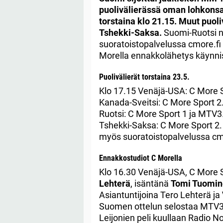
puolivälierässä oman lohkonsa
torstaina klo 21.15. Muut puol
Tshekki-Saksa.
Suomi-Ruotsi n
suoratoistopalvelussa cmore.fi
Morella ennakkolähetys käynnist
Puolivälierät torstaina 23.5.
Klo 17.15 Venäjä-USA: C More S
Kanada-Sveitsi: C More Sport 2
Ruotsi: C More Sport 1 ja MTV3
Tshekki-Saksa: C More Sport 2.
myös suoratoistopalvelussa cmo
Ennakkostudiot C Morella
Klo 16.30 Venäjä-USA, C More S
Lehterä
, isäntänä
Tomi Tuomin
Asiantuntijoina Tero Lehterä ja
Suomen ottelun selostaa MTV3:l
Leijonien peli kuullaan Radio N