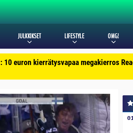
JULKKIKSET
LIFESTYLE
OMG!
: 10 euron kierrätysvapaa megakierros Reac