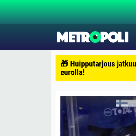
🎁 Huipputarjous jatkuu
eurolla!