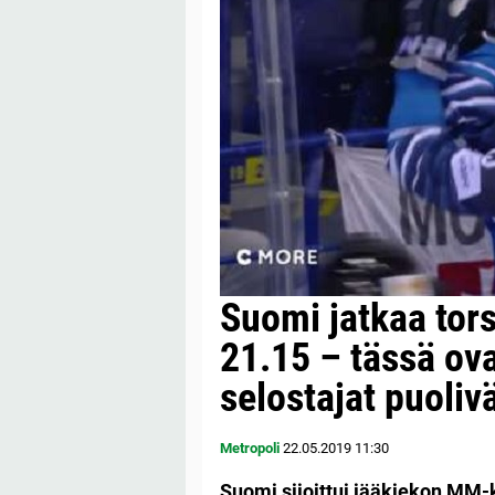
Suomi jatkaa tors
21.15 – tässä ov
selostajat puolivä
Metropoli
22.05.2019
11:30
Suomi sijoittui jääkiekon MM-k