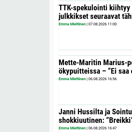
TTK-spekulointi kiihty
julkkikset seuraavat täh
Emma Miettinen
|
07.08.2026
11:00
Mette-Maritin Marius-po
ökypuitteissa – ”Ei saa 
Emma Miettinen
|
06.08.2026
16:56
Janni Hussilta ja Sointu
shokkiuutinen: ”Breikki
Emma Miettinen
|
06.08.2026
16:47