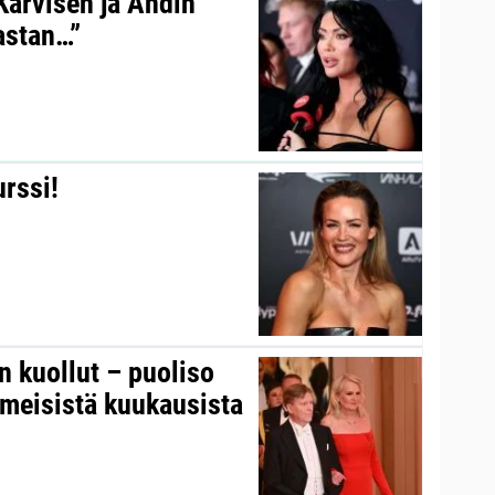
 Karvisen ja Ahdin
kastan…”
urssi!
on kuollut – puoliso
iimeisistä kuukausista