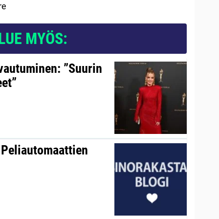
re
LUE MYÖS:
avautuminen: ”Suurin
eet”
 Peliautomaattien