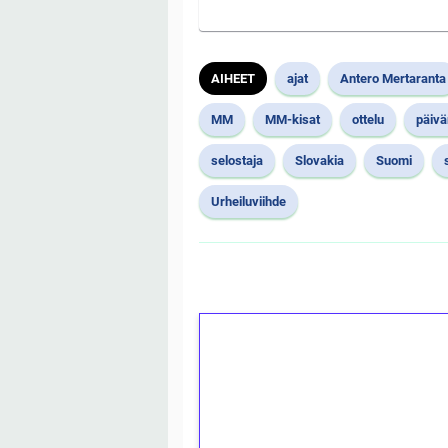
AIHEET
ajat
Antero Mertaranta
MM
MM-kisat
ottelu
päiv
selostaja
Slovakia
Suomi
Urheiluviihde
1€ = 10€ arvosta 
kierrätystä!
Talleta 1€