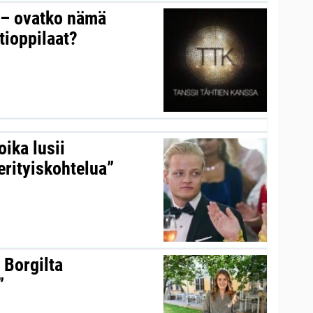
y – ovatko nämä
tioppilaat?
ika lusii
erityiskohtelua”
 Borgilta
”