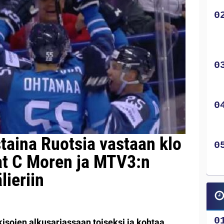
taina Ruotsia vastaan klo
at C Moren ja MTV3:n
lieriin
isojen alkusarjassaan toiseksi ja kohtaa