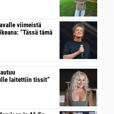
valle viimeistä
aikeana: ”Tässä tämä
vautuu
le laitettiin tissit”