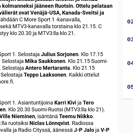
 kolmanneksi jääneen Ruotsin. Ottelu pelataan
ivälierät ovat Venäjä-USA, Kanada-Sveitsi ja
ähdään C More Sport 1 -kanavalla,
 sekä MTV3-kanavalla torstaina klo 21.15. C
yy klo 20.30 ja MTV3:lla klo 21.
port 1. Selostaja
Julius Sorjonen
. Klo 17.15
. Selostaja
Mika Saukkonen
. Klo 21.15 Suomi-
. Selostaja
Antero Mertaranta
. Klo 21.15
 Selostaja
Teppo Laaksonen
. Kaikki ottelut
re.fi.
port 1. Asiantuntijoina
Karri Kivi
ja
Tero
en
. Klo 20.30 Suomi-Ruotsi (MTV3:lla klo 21).
Ville Nieminen
, isäntänä
Teemu Niikko
.
la ruotsiksi
Niclas Lönnqvist
. Radiossa
ovalla ja Radio Cityssä, äänessä
J-P Jalo
ja
V-P