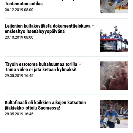
Tuntematon sotilas
06.12.2019
08:00
Leijonien kultakeväästä dokumenttielokuva –
ensiesitys itsenäisyyspäivänä
20.10.2019
08:00
Täysin estotonta kultahuumaa torilla –
tämä video ei jätä ketään kylmäksi!
29.05.2019
16:45
Kultafinaali oli kaikkien aikojen katsotuin
jääkiekko-ottelu Suomessa!
28.05.2019
16:45