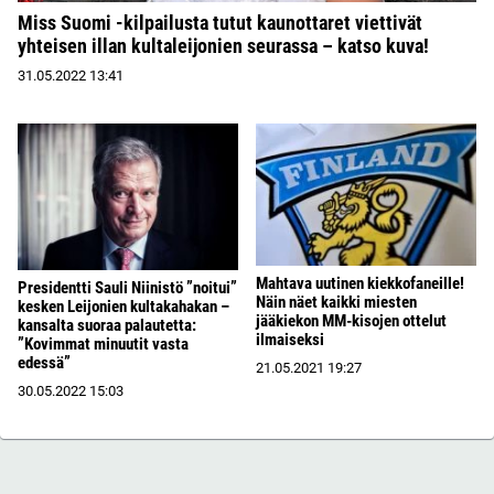
Miss Suomi -kilpailusta tutut kaunottaret viettivät
yhteisen illan kultaleijonien seurassa – katso kuva!
31.05.2022
13:41
Mahtava uutinen kiekkofaneille!
Presidentti Sauli Niinistö ”noitui”
Näin näet kaikki miesten
kesken Leijonien kultakahakan –
jääkiekon MM-kisojen ottelut
kansalta suoraa palautetta:
ilmaiseksi
”Kovimmat minuutit vasta
edessä”
21.05.2021
19:27
30.05.2022
15:03