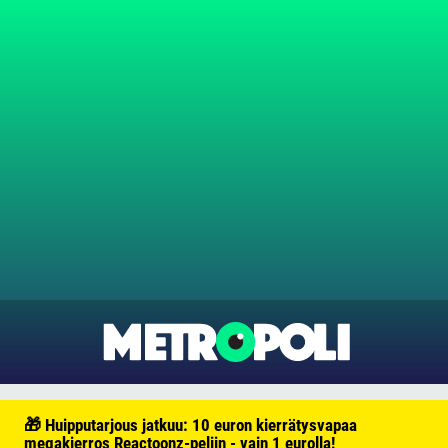
🎁 Huipputarjous jatkuu: 10 euron kierrätysvapaa
megakierros Reactoonz-peliin - vain 1 eurolla!