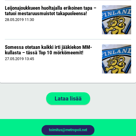
Leijonajoukkueen huoltajalla erikoinen tapa –
tatuoi mestaruusmuistot takapuoleensa!
28.05.2019
11:30
Somessa otetaan kaikki irti jääkiekon MM-
kullasta – tässä Top 10 mörkömeemit!
27.05.2019
13:45
Lataa lisää
toimitus@metropoli.net