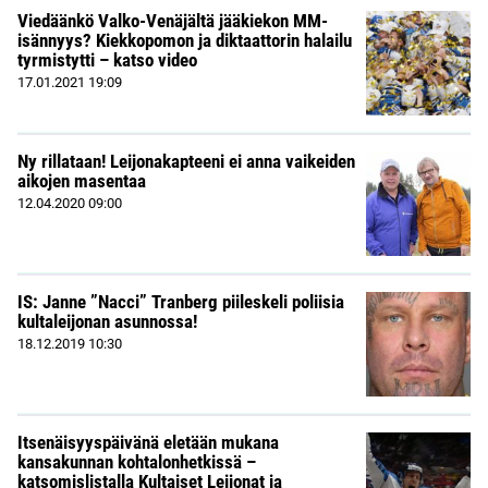
Viedäänkö Valko-Venäjältä jääkiekon MM-
isännyys? Kiekkopomon ja diktaattorin halailu
tyrmistytti – katso video
17.01.2021
19:09
Ny rillataan! Leijonakapteeni ei anna vaikeiden
aikojen masentaa
12.04.2020
09:00
IS: Janne ”Nacci” Tranberg piileskeli poliisia
kultaleijonan asunnossa!
18.12.2019
10:30
Itsenäisyyspäivänä eletään mukana
kansakunnan kohtalonhetkissä –
katsomislistalla Kultaiset Leijonat ja