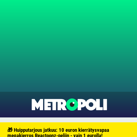
🎁 Huipputarjous jatkuu: 10 euron kierrätysvapaa
megakierros Reactoonz-peliin - vain 1 eurolla!