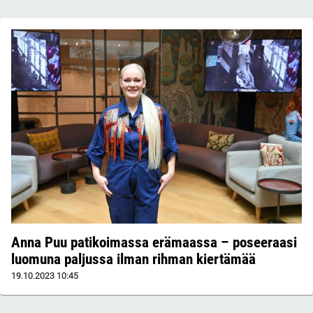
Anna Puu patikoimassa erämaassa – poseeraasi
luomuna paljussa ilman rihman kiertämää
19.10.2023
10:45