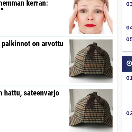
pahemman kerran:
ä”
palkinnot on arvottu
 hattu, sateenvarjo