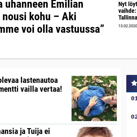
la uhanneen Emilian
Nyt löy
vaihde
 nousi kohu – Aki
Tallinn
mme voi olla vastuussa”
13.02.202
 olevaa lastenautoa
entti vailla vertaa!
ansia ja Tuija ei