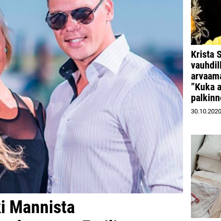
Krista 
vauhdil
arvaam
”Kuka a
palkinn
30.10.202
ki Mannista