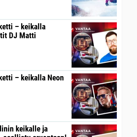
ketti – keikalla
tit DJ Matti
ketti – keikalla Neon
inin keikalle ja