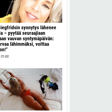
Siegfridsin synnytys lähenee
la – pyytää seuraajiaan
aan vauvan syntymäpäivän:
rvaa lähimmäksi, voittaa
on!”
0
21:02