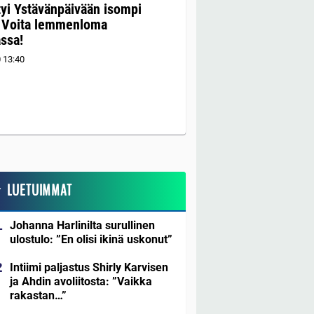
tyi Ystävänpäivään isompi
: Voita lemmenloma
assa!
0
13:40
LUETUIMMAT
Johanna Harlinilta surullinen
ulostulo: ”En olisi ikinä uskonut”
Intiimi paljastus Shirly Karvisen
ja Ahdin avoliitosta: ”Vaikka
rakastan…”