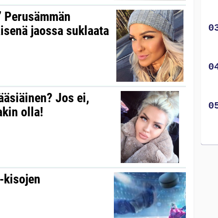
!” Perusämmän
äisenä jaossa suklaata
äsiäinen? Jos ei,
kin olla!
-kisojen