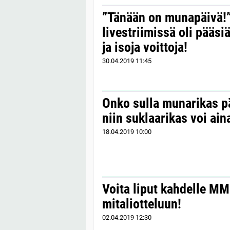
”Tänään on munapäivä
livestriimissä oli pääsi
ja isoja voittoja!
30.04.2019
11:45
Onko sulla munarikas pä
niin suklaarikas voi aina
18.04.2019
10:00
Voita liput kahdelle MM
mitaliotteluun!
02.04.2019
12:30