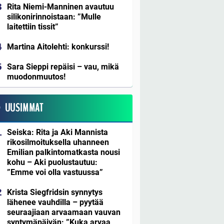
Rita Niemi-Manninen avautuu
silikonirinnoistaan: ”Mulle
laitettiin tissit”
Martina Aitolehti: konkurssi!
Sara Sieppi repäisi – vau, mikä
muodonmuutos!
UUSIMMAT
Seiska: Rita ja Aki Mannista
rikosilmoituksella uhanneen
Emilian palkintomatkasta nousi
kohu – Aki puolustautuu:
”Emme voi olla vastuussa”
Krista Siegfridsin synnytys
lähenee vauhdilla – pyytää
seuraajiaan arvaamaan vauvan
syntymäpäivän: ”Kuka arvaa