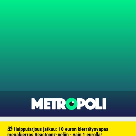
🎁 Huipputarjous jatkuu: 10 euron kierrätysvapaa
megakierros Reactoonz-peliin - vain 1 eurolla!